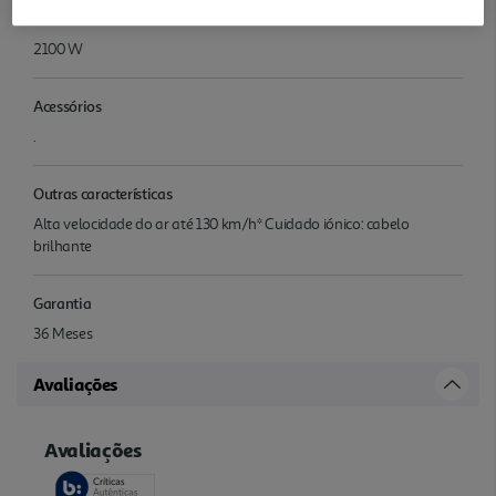
Potência
2100 W
Acessórios
.
Outras características
Alta velocidade do ar até 130 km/h* Cuidado iónico: cabelo
brilhante
Garantia
36 Meses
Avaliações