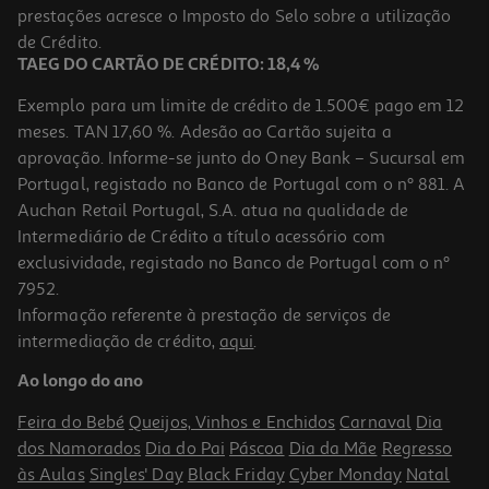
Price reduced from
to
prestações acresce o Imposto do Selo sobre a utilização
69,99 €
49,99 €
de Crédito.
Promoção
TAEG DO CARTÃO DE CRÉDITO: 18,4 %
Exemplo para um limite de crédito de 1.500€ pago em 12
meses. TAN 17,60 %. Adesão ao Cartão sujeita a
aprovação. Informe-se junto do Oney Bank – Sucursal em
Portugal, registado no Banco de Portugal com o nº 881. A
Auchan Retail Portugal, S.A. atua na qualidade de
Intermediário de Crédito a título acessório com
exclusividade, registado no Banco de Portugal com o nº
7952.
Informação referente à prestação de serviços de
4.3
(23)
intermediação de crédito,
aqui
.
Secador De Cabelo Viagem Qilive Q.7756 1300w
Ao longo do ano
10.99 €/un
Feira do Bebé
Queijos, Vinhos e Enchidos
Carnaval
Dia
10,99 €
dos Namorados
Dia do Pai
Páscoa
Dia da Mãe
Regresso
às Aulas
Singles' Day
Black Friday
Cyber Monday
Natal