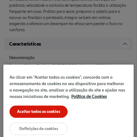
potência, velocidade e controlo de temperatura facilita a utilização
frequente em casa. Prático para secar, preparar o cabelo para a
escova ou finalizar o penteado, integra-se bem em rotinas
exigentes e oferece um desempen ho eficaz sem perder o foco no
conforto.
Características
Denominação
Secador Philips DryCare BHD272/00 Profissional 2100 W
ThermoProtect Iónico
Ao clicar em "Aceitar todos os cookies", concorda com o
armazenamento de cookies no seu dispositivo para melhorar
Nome e Morada
a navegação no site, analisar a utilização do site e ajudar nas
nossas iniciativas de marketing.
Política de Cookies
Philips Consumer Lifestyle B.V. Tussendiepen 4 Drachten 9206 AD
Netherlands www.philips.com/support
Aceitar todos os cookies
Precauções Utilização
Ler instruções
Definições de cookies