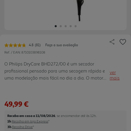
4.8
(81)
Faça a sua avaliação
Leu
81
Ref. / EAN:
8710103898108
avaliações.
Link
O Philips DryCare BHD272/00 é um secador
para
profissional pensado para uma secagem rápida e
a
ver
mesma
uma modelação mais fácil no dia a dia. O motor
mais
página.
AC de alto desempenho trabalha com 2100 W de
potência e gera um fluxo de ar forte, com
velocidade até 130 km/h, ajudando a reduzir o
49,99 €
tempo de secagem sem complicar a rotina. A
regulação ThermoProtect ajuda a manter uma
Receba em casa a 11/08/2026
, se encomendar até às 12h.
temperatura de secagem cuidada e oferece
1h
Recolha em loja Express
*
proteção adicional contra o aquecimento excessivo
3h
Recolha Drive
*