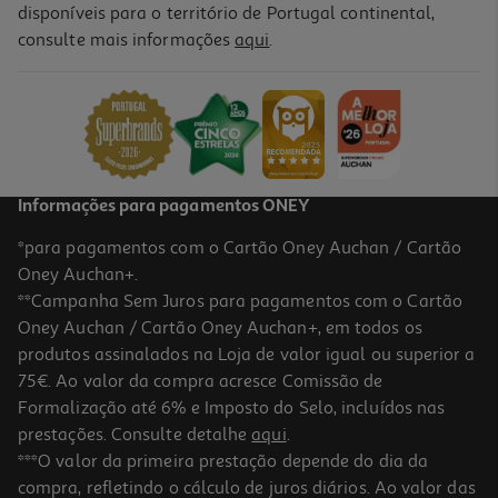
disponíveis para o território de Portugal continental,
5.0
(1)
consulte mais informações
aqui
.
Secador Profissional Babyliss Multistyler Air Wand P1337e 3 Em 1
1500w Iónico
129.99 €/un
129,99 €
Informações para pagamentos ONEY
*para pagamentos com o Cartão Oney Auchan / Cartão
Oney Auchan+.
**Campanha Sem Juros para pagamentos com o Cartão
Oney Auchan / Cartão Oney Auchan+, em todos os
-29%
produtos assinalados na Loja de valor igual ou superior a
75€. Ao valor da compra acresce Comissão de
Formalização até 6% e Imposto do Selo, incluídos nas
prestações. Consulte detalhe
aqui
.
Secador De Cabelo Digital Ufesa Ion-Plasma Essence 1600w
***O valor da primeira prestação depende do dia da
compra, refletindo o cálculo de juros diários. Ao valor das
49.99 €/un