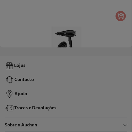
4.9
(8)
Secador De Cabelo Babyliss 6713de 2200w
Lojas
49.99 €/un
Contacto
49,99 €
Ajuda
Trocas e Devoluções
Sobre a Auchan