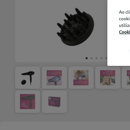
Ao cl
cooki
utili
Cook