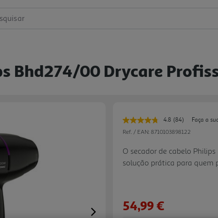
squisar
ps Bhd274/00 Drycare Profi
4.8
(84)
Faça a su
Leu
84
Ref. / EAN:
8710103898122
avaliações.
Link
O secador de cabelo Philip
para
solução prática para quem 
a
mesma
resultados de nível profiss
página.
motor AC profissional, gera
ajudando a secar o cabelo de
54,99 €
com 2 vezes mais iões contr
Next