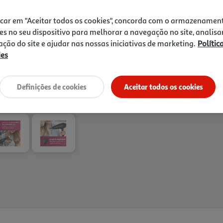
menos frisado, enquanto a 
Receba em casa a 11/08/2026
, se
temperatura ideal para prot
1h
Recolha em loja Express
*
icar em "Aceitar todos os cookies", concorda com o armazenamen
difusor de volume, ideal par
3h
Recolha Drive
*
es no seu dispositivo para melhorar a navegação no site, analisa
penteado. É uma opção ind
*Mediante disponibilidade de slot de entreg
zação do site e ajudar nas nossas iniciativas de marketing.
Polític
controlo e um acabamento 
ies
pensado para styling mais e
Definições de cookies
Aceitar todos os cookies