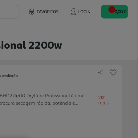
FAVORITOS
LOGIN
0,00 €
ssional 2200w
a avaliação
s BHD274/00 DryCare Profissional é uma
ver
mais
procura secagem rápida, potência e
ional no dia a dia. Com 2200W de potência e
 uma velocidade de ar até 130 k m/h,
 forma mais eficiente e precisa. A tecnologia
ibui para um cabelo mais brilhante e com