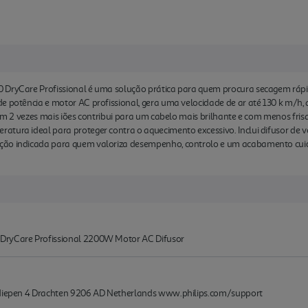
 DryCare Profissional é uma solução prática para quem procura secagem rápida
e potência e motor AC profissional, gera uma velocidade de ar até 130 k m/h,
 com 2 vezes mais iões contribui para um cabelo mais brilhante e com menos fri
tura ideal para proteger contra o aquecimento excessivo. Inclui difusor de vo
ção indicada para quem valoriza desempenho, controlo e um acabamento cui
DryCare Profissional 2200W Motor AC Difusor
endiepen 4 Drachten 9206 AD Netherlands www.philips.com/support