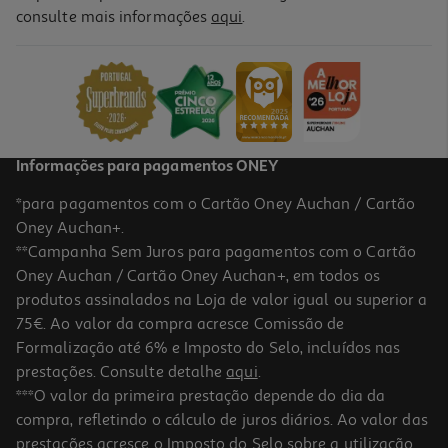
4.7
(381)
consulte mais informações
aqui
.
Secador De Cabelo Philips 3000 Bhd360/20 2100 W
37.99 €/un
37,99 €
Informações para pagamentos ONEY
*para pagamentos com o Cartão Oney Auchan / Cartão
Oney Auchan+.
**Campanha Sem Juros para pagamentos com o Cartão
Oney Auchan / Cartão Oney Auchan+, em todos os
produtos assinalados na Loja de valor igual ou superior a
75€. Ao valor da compra acresce Comissão de
Formalização até 6% e Imposto do Selo, incluídos nas
prestações. Consulte detalhe
aqui
.
5.0
(1)
Secador De Cabelo Rowenta Motion Dc Cv5703f0 2200w
***O valor da primeira prestação depende do dia da
compra, refletindo o cálculo de juros diários. Ao valor das
27.99 €/un
prestações acresce o Imposto do Selo sobre a utilização