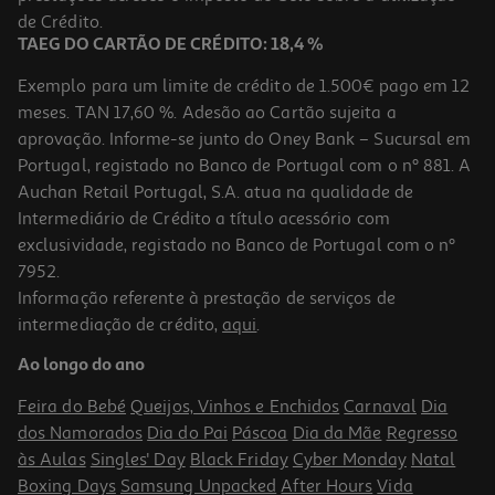
27,99 €
de Crédito.
TAEG DO CARTÃO DE CRÉDITO: 18,4 %
Exemplo para um limite de crédito de 1.500€ pago em 12
meses. TAN 17,60 %. Adesão ao Cartão sujeita a
aprovação. Informe-se junto do Oney Bank – Sucursal em
Portugal, registado no Banco de Portugal com o nº 881. A
Auchan Retail Portugal, S.A. atua na qualidade de
Intermediário de Crédito a título acessório com
exclusividade, registado no Banco de Portugal com o nº
7952.
Informação referente à prestação de serviços de
4.7
(269)
intermediação de crédito,
aqui
.
Secador De Cabelo Philips Bhd501/20 2100w
Ao longo do ano
49.99 €/un
Feira do Bebé
Queijos, Vinhos e Enchidos
Carnaval
Dia
49,99 €
dos Namorados
Dia do Pai
Páscoa
Dia da Mãe
Regresso
às Aulas
Singles' Day
Black Friday
Cyber Monday
Natal
Boxing Days
Samsung Unpacked
After Hours
Vida