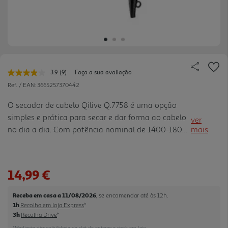
3.9
(9)
Faça a sua avaliação
Leu
9
Ref. / EAN:
3665257370442
avaliações.
Link
O secador de cabelo Qilive Q.7758 é uma opção
para
simples e prática para secar e dar forma ao cabelo
a
ver
mesma
no dia a dia. Com potência nominal de 1400-1800
mais
página.
W, oferece 2 níveis de velocidade e temperatura:
uma definição baixa para cabelo mais fino ou
trabalhos de sty ling e uma definição alta para
14,99 €
cabelo mais espesso ou secagem mais rápida. O
bocal concentrador ajuda a direcionar o fluxo de ar
Receba em casa a 11/08/2026
, se encomendar até às 12h.
com maior precisão, enquanto o botão de ar frio
1h
Recolha em loja Express
*
permite finalizar o penteado e ajudar a fixar a
3h
Recolha Drive
*
forma. O filtro de proteção am ovível facilita a
*Mediante disponibilidade de slot de entrega e stock em loja.