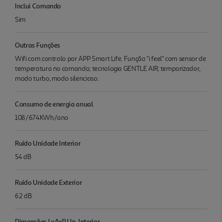
Inclui Comando
Sim
Outras Funções
Wifi com controlo por APP Smart Life. Função "i feel" com sensor de
temperatura no comando; tecnologia GENTLE AIR; temporizador,
modo turbo, modo silencioso.
Consumo de energia anual
108/674KWh/ano
Ruído Unidade Interior
54 dB
Ruído Unidade Exterior
62 dB
Dimensões LxAxP Un. Interior