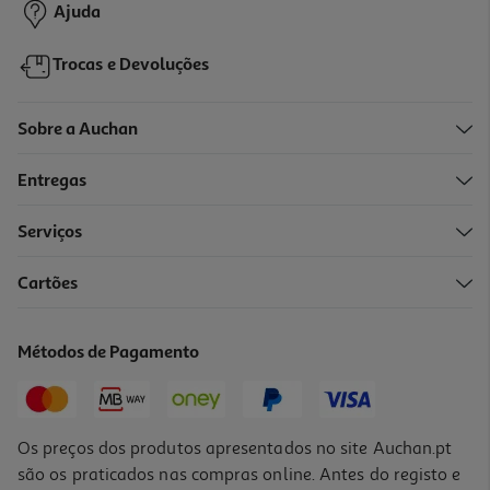
Ajuda
Trocas e Devoluções
Sobre a Auchan
Entregas
-6%
Serviços
Cartões
Ar Condicionado Whirlpool Spicr312wf Inverter 12000btu
449.99 €/un
Métodos de Pagamento
Price reduced from
to
479,99 €
449,99 €
Promoção
Os preços dos produtos apresentados no site Auchan.pt
são os praticados nas compras online. Antes do registo e