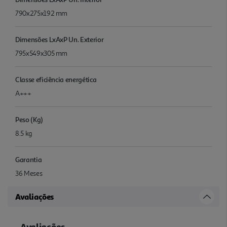
790x275x192 mm
Dimensões LxAxP Un. Exterior
795x549x305 mm
Classe eficiência energética
A+++
Peso (Kg)
8.5 kg
Garantia
36 Meses
Avaliações