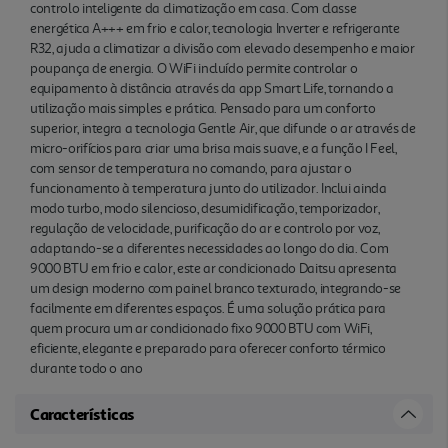
controlo inteligente da climatização em casa. Com classe
energética A+++ em frio e calor, tecnologia Inverter e refrigerante
R32, ajuda a climatizar a divisão com elevado desempenho e maior
poupança de energia. O WiFi incluído permite controlar o
equipamento à distância através da app Smart Life, tornando a
utilização mais simples e prática. Pensado para um conforto
superior, integra a tecnologia Gentle Air, que difunde o ar através de
micro-orifícios para criar uma brisa mais suave, e a função I Feel,
com sensor de temperatura no comando, para ajustar o
funcionamento à temperatura junto do utilizador. Inclui ainda
modo turbo, modo silencioso, desumidificação, temporizador,
regulação de velocidade, purificação do ar e controlo por voz,
adaptando-se a diferentes necessidades ao longo do dia. Com
9000 BTU em frio e calor, este ar condicionado Daitsu apresenta
um design moderno com painel branco texturado, integrando-se
facilmente em diferentes espaços. É uma solução prática para
quem procura um ar condicionado fixo 9000 BTU com WiFi,
eficiente, elegante e preparado para oferecer conforto térmico
durante todo o ano
Características