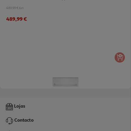
489.99 €/un
489,99 €
Ar Condicionado Fixo Beko Behpp 120 A++/a+++ 12000btu's
Lojas
539.99 €/un
Contacto
539,99 €