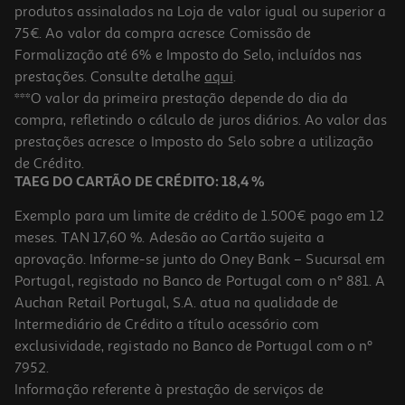
produtos assinalados na Loja de valor igual ou superior a
75€. Ao valor da compra acresce Comissão de
Formalização até 6% e Imposto do Selo, incluídos nas
prestações. Consulte detalhe
aqui
.
Ar Condicionado Fixo Fujitsu Asy35-Kj Kj Design 12k Btu
***O valor da primeira prestação depende do dia da
compra, refletindo o cálculo de juros diários. Ao valor das
1149.99 €/un
prestações acresce o Imposto do Selo sobre a utilização
1.149,99 €
de Crédito.
TAEG DO CARTÃO DE CRÉDITO: 18,4 %
Indisponível online
Exemplo para um limite de crédito de 1.500€ pago em 12
meses. TAN 17,60 %. Adesão ao Cartão sujeita a
aprovação. Informe-se junto do Oney Bank – Sucursal em
Portugal, registado no Banco de Portugal com o nº 881. A
Auchan Retail Portugal, S.A. atua na qualidade de
Intermediário de Crédito a título acessório com
exclusividade, registado no Banco de Portugal com o nº
7952.
Informação referente à prestação de serviços de