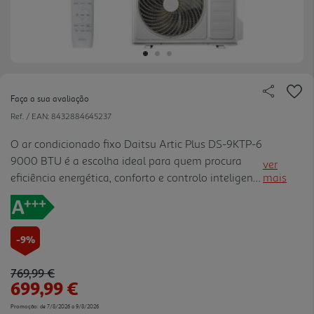
Faça a sua avaliação
Ref. / EAN:
8432884645237
O ar condicionado fixo Daitsu Artic Plus DS-9KTP-6
9000 BTU é a escolha ideal para quem procura
ver
eficiência energética, conforto e controlo inteligente
mais
da climatização em casa. Com classe energética
A+++ em frio e calor, tecnologia Inverter e
refrigerante R32, ajuda a climatizar a divisão com
-9%
elevado desempenho e maior poupança de energia.
O WiFi incluído permite controlar o equipamento à
Price reduced from
to
769,99 €
distância através da app Smart Life, tornando a
699,99 €
utilização mais simples e prática. Pensado para um
Promoção:
de 7/8/2026 a 9/8/2026
conforto superior, integra a tecnologia Gentle Air,