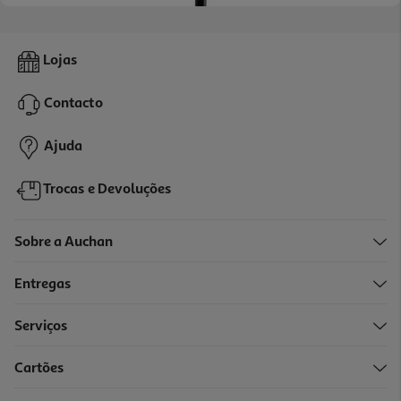
Coluna De Ar Ufesa Tallin 45w
Lojas
57.99 €/un
Contacto
57,99 €
Ajuda
Trocas e Devoluções
Sobre a Auchan
Entregas
Serviços
4.3
(6)
Cartões
Torre De Ventilação Qilive Q.6903 91cm 45w