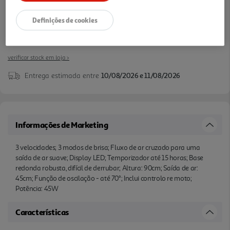
Definições de cookies
verificar stock em loja >
Entrega estimada entre
10/08/2026 e 11/08/2026
Informações de Marketing
3 velocidades; 3 modos de brisa; Fluxo de ar cruzado para uma
saída de ar suave; Display LED; Temporizador até 15 horas; Base
redonda robusta, difícil de derrubar; Altura: 90cm; Saída de ar:
45cm; Função de oscilação - até 70°; Inclui controlo re moto;
Potência: 45W
Características