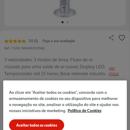
5.0
(1)
Faça a sua avaliação
Leu
uma
Ref. / EAN:
5604967103566
avaliação.
Link
3 velocidades; 3 modos de brisa; Fluxo de ar
para
cruzado para uma saída de ar suave; Display LED;
a
ver
mesma
Temporizador até 15 horas; Base redonda robusta,
mais
página.
difícil de derrubar; Altura: 90cm; Saída de ar: 45cm;
69.99 €/un
Função de oscilação - até 70°; Inclui controlo re
Ao clicar em "Aceitar todos os cookies", concorda com o
moto; Potência: 45W
armazenamento de cookies no seu dispositivo para melhorar
a navegação no site, analisar a utilização do site e ajudar nas
69,99 €
nossas iniciativas de marketing.
Política de Cookies
Notas de preparação
Aceitar todos os cookies