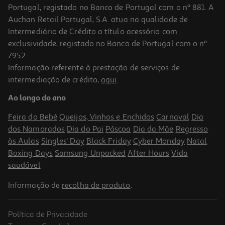
Portugal, registado no Banco de Portugal com o nº 881. A
Auchan Retail Portugal, S.A. atua na qualidade de
Intermediário de Crédito a título acessório com
exclusividade, registado no Banco de Portugal com o nº
7952.
Informação referente à prestação de serviços de
4.5
(11)
intermediação de crédito,
aqui
.
Torre De Ventilação Qilive Q.6831 Branca 38cm 35w Com
Oscilação
Ao longo do ano
27.99 €/un
Feira do Bebé
Queijos, Vinhos e Enchidos
Carnaval
Dia
27,99 €
dos Namorados
Dia do Pai
Páscoa
Dia da Mãe
Regresso
às Aulas
Singles' Day
Black Friday
Cyber Monday
Natal
Boxing Days
Samsung Unpacked
After Hours
Vida
saudável
Informação de
recolha de produto
.
Política de Privacidade