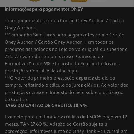
Informações para pagamentos ONEY
*para pagamentos com o Cartão Oney Auchan / Cartão
Oney Auchan+.
**Campanha Sem Juros para pagamentos com o Cartão
Oney Auchan / Cartão Oney Auchan+, em todos os
produtos assinalados na Loja de valor igual ou superior a
75€. Ao valor da compra acresce Comissão de
Formalização até 6% e Imposto do Selo, incluídos nas
prestações. Consulte detalhe
aqui
.
1.0
(1)
Colunas De Ar Beltax Btf4036 Preto 102cm 50w
***O valor da primeira prestação depende do dia da
compra, refletindo o cálculo de juros diários. Ao valor das
84.99 €/un
prestações acresce o Imposto do Selo sobre a utilização
84,99 €
de Crédito.
TAEG DO CARTÃO DE CRÉDITO: 18,4 %
Exemplo para um limite de crédito de 1.500€ pago em 12
meses. TAN 17,60 %. Adesão ao Cartão sujeita a
aprovação. Informe-se junto do Oney Bank – Sucursal em