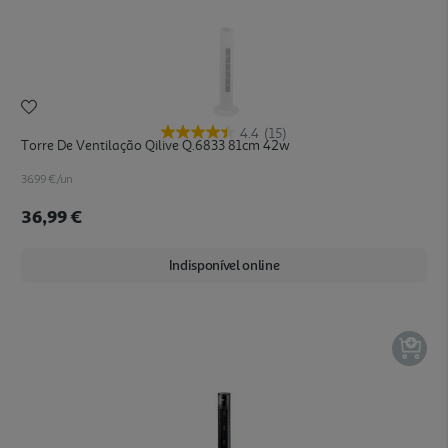
4.4
(15)
Torre De Ventilação Qilive Q.6833 81cm 42w
36.99 €/un
36,99 €
Indisponível online