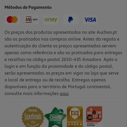
57.99 €/un
Métodos de Pagamento
57,99 €
Os preços dos produtos apresentados no site Auchan.pt
são os praticados nas compras online. Antes do registo e
autenticação do cliente os preços apresentados servem
apenas como referência e são os praticados para entregas
e recolhas no código postal 2650-435 Amadora. Após o
login e em função da proximidade e do código postal,
serão apresentados os preços em vigor na loja que serve
o local de entrega ou de recolha. Entregas apenas
disponíveis para o território de Portugal continental,
5.0
(1)
consulte mais informações
aqui
.
Coluna De Ar Rowenta Eole Compact Vu6220f0 11w 6
Velocidades
74.99 €/un
74,99 €