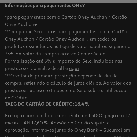
Informações para pagamentos ONEY
*para pagamentos com o Cartão Oney Auchan / Cartão
Oney Auchan+.
**Campanha Sem Juros para pagamentos com o Cartão
Oney Auchan / Cartão Oney Auchan+, em todos os
produtos assinalados na Loja de valor igual ou superior a
75€. Ao valor da compra acresce Comissão de
Formalização até 6% e Imposto do Selo, incluídos nas
prestações. Consulte detalhe
aqui
.
Ventoinha De Mesa Orbegozo Tf 0124 20 Cm 25 W
***O valor da primeira prestação depende do dia da
compra, refletindo o cálculo de juros diários. Ao valor das
29.99 €/un
prestações acresce o Imposto do Selo sobre a utilização
29,99 €
de Crédito.
TAEG DO CARTÃO DE CRÉDITO: 18,4 %
Exemplo para um limite de crédito de 1.500€ pago em 12
meses. TAN 17,60 %. Adesão ao Cartão sujeita a
aprovação. Informe-se junto do Oney Bank – Sucursal em