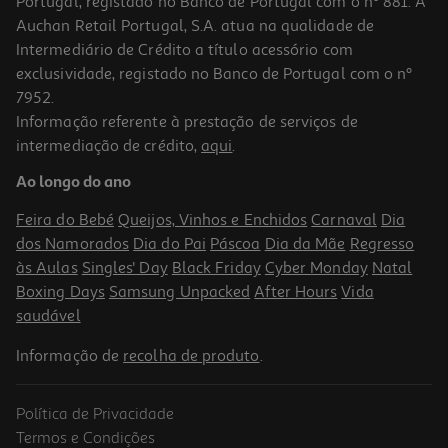
Portugal, registado no Banco de Portugal com o nº 881. A
Auchan Retail Portugal, S.A. atua na qualidade de
Intermediário de Crédito a título acessório com
exclusividade, registado no Banco de Portugal com o nº
7952.
Informação referente à prestação de serviços de
1.0
(1)
intermediação de crédito,
aqui
.
Ventoinha De Mesa Orbegozo Tf 0133 40 W 30 Cm
Ao longo do ano
36.99 €/un
Feira do Bebé
Queijos, Vinhos e Enchidos
Carnaval
Dia
36,99 €
dos Namorados
Dia do Pai
Páscoa
Dia da Mãe
Regresso
às Aulas
Singles' Day
Black Friday
Cyber Monday
Natal
Boxing Days
Samsung Unpacked
After Hours
Vida
saudável
Informação de
recolha de produto
.
Política de Privacidade
Termos e Condições