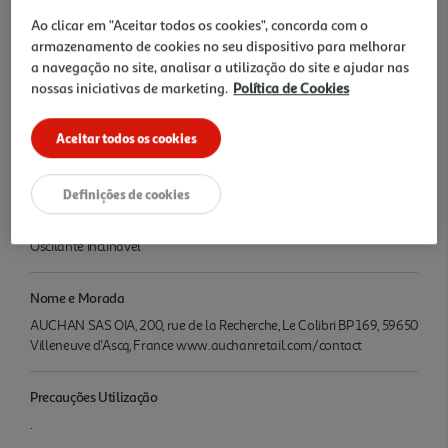
enquanto a cabeça inclinável ajuda a direcionar a ventilação. O
Ao clicar em "Aceitar todos os cookies", concorda com o
modo de oscilação melhora a difusão do ar na divisão, tornando a
armazenamento de cookies no seu dispositivo para melhorar
utilização mais confortável em diferentes momentos. Com
a navegação no site, analisar a utilização do site e ajudar nas
inclinação d e 15° e oscilação de 75°, combina funcionalidade, ajuste
nossas iniciativas de marketing.
Política de Cookies
simples e circulação de ar eficiente numa opção prática para casa
ou escritório.
Aceitar todos os cookies
Características
Definições de cookies
Denominação
Ventoinha de Mesa Qilive Q.6724 40 cm 45W 3 Velocidades
Oscilante Inclinável
Nome e Morada
AUCHAN SAS OIA, 200, rue de la Recherche, Le Colibri BP 169, 59650
Villeneuve d'Ascq, France www.auchanretail.com/contact
Precauções Utilização
.