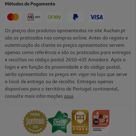
Métodos de Pagamento
23,99 €
Os preços dos produtos apresentados no site Auchan.pt
são os praticados nas compras online. Antes do registo e
autenticação do cliente os preços apresentados servem
apenas como referência e são os praticados para entregas
e recolhas no código postal 2650-435 Amadora. Após o
login e em função da proximidade e do código postal,
serão apresentados os preços em vigor na loja que serve
o local de entrega ou de recolha. Entregas apenas
disponíveis para o território de Portugal continental,
4.0
(2)
consulte mais informações
aqui
.
Ventoinha De Mesa Orbegozo Tf 0144 40 Cm 50 W
39.99 €/un
39,99 €