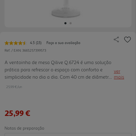
4.5
(15)
Faça a sua avaliação
Leu
15
Ref. / EAN:
3665257399573
avaliações.
Link
A ventoinha de mesa Qilive Q.6724 é uma solução
para
prática para refrescar o espaço com conforto e
a
ver
mesma
simplicidade no dia a dia. Com 40 cm de diâmetro
mais
página.
e 45W de potência, oferece um bom equilíbrio
25.99 €/un
entre desempenho e utilização doméstica. As 3
velocidades permitem ajustar facilmente o fluxo de
ar conforme a necessidade, enquanto a cabeça
25,99 €
inclinável ajuda a direcionar a ventilação. O modo
de oscilação melhora a difusão do ar na divisão,
tornando a utilização mais confortável em
Notas de preparação
diferentes momentos. Com inclinação d e 15° e