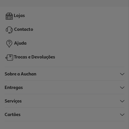
4.5
(8)
Mini Ventoinha De Secretária Em Metal Qilive Q.6999 10cm 3w
Lojas
Usb
10.99 €/un
Contacto
10,99 €
Ajuda
Trocas e Devoluções
Sobre a Auchan
Entregas
Serviços
Cartões
Ventoinha De Mesa Avant Av7708
23.99 €/un