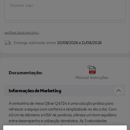
oscilação de 75°, combina funcionalidade, ajuste
simples e circulação de ar eficiente numa opção
prática para casa ou escritório.
verificar stock em loja >
Entrega estimada entre
10/08/2026 e 11/08/2026
Documentação:
Manual Instruções
Informações de Marketing
A ventoinha de mesa Qilive Q.6724 é uma solução prática para
refrescar o espaço com conforto e simplicidade no dia a dia. Com
40 cm de diâmetro e 45W de potência, oferece um bom equilíbrio
entre desempenho e utilização doméstica. As 3 velocidades
permitem ajustar facilmente o fluxo de ar conforme a necessidade,