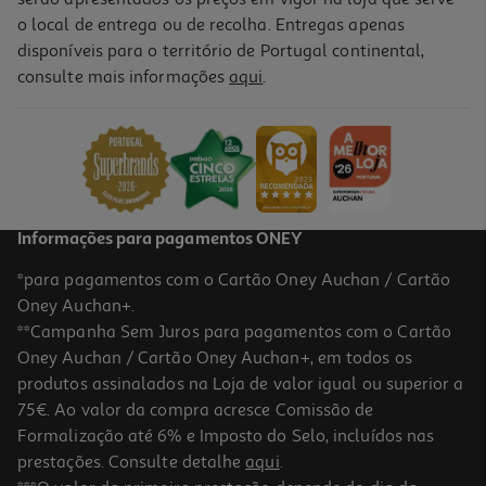
o local de entrega ou de recolha. Entregas apenas
disponíveis para o território de Portugal continental,
consulte mais informações
aqui
.
Ventoinha De Pé Beltax Btf4014 3 Em 1 45cm 65w
59.99 €/un
59,99 €
Informações para pagamentos ONEY
*para pagamentos com o Cartão Oney Auchan / Cartão
Oney Auchan+.
**Campanha Sem Juros para pagamentos com o Cartão
Oney Auchan / Cartão Oney Auchan+, em todos os
produtos assinalados na Loja de valor igual ou superior a
75€. Ao valor da compra acresce Comissão de
Formalização até 6% e Imposto do Selo, incluídos nas
prestações. Consulte detalhe
aqui
.
4.8
(5)
Ventoinha De Pé Digital Qilive Q.6868 30cm 24w