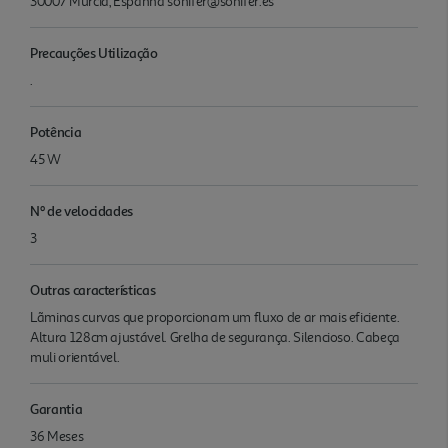
30007 Murcia, Espanha sonifer@sonifer.es
Precauções Utilização
.
Potência
45 W
Nº de velocidades
3
Outras características
Lãminas curvas que proporcionam um fluxo de ar mais eficiente.
Altura 128cm ajustável. Grelha de segurança. Silencioso. Cabeça
muli orientável.
Garantia
36 Meses