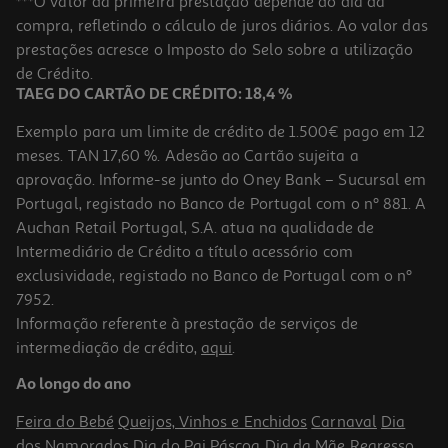
***O valor da primeira prestação depende do dia da
compra, refletindo o cálculo de juros diários. Ao valor das
74.99 €/un
prestações acresce o Imposto do Selo sobre a utilização
74,99 €
de Crédito.
TAEG DO CARTÃO DE CRÉDITO: 18,4 %
Exemplo para um limite de crédito de 1.500€ pago em 12
meses. TAN 17,60 %. Adesão ao Cartão sujeita a
aprovação. Informe-se junto do Oney Bank – Sucursal em
Portugal, registado no Banco de Portugal com o nº 881. A
Auchan Retail Portugal, S.A. atua na qualidade de
Intermediário de Crédito a título acessório com
exclusividade, registado no Banco de Portugal com o nº
7952.
Informação referente à prestação de serviços de
intermediação de crédito,
aqui
.
Ventoinha Circuladora Beltax Bsf4039 50 W
Ao longo do ano
59.99 €/un
Feira do Bebé
Queijos, Vinhos e Enchidos
Carnaval
Dia
59,99 €
dos Namorados
Dia do Pai
Páscoa
Dia da Mãe
Regresso