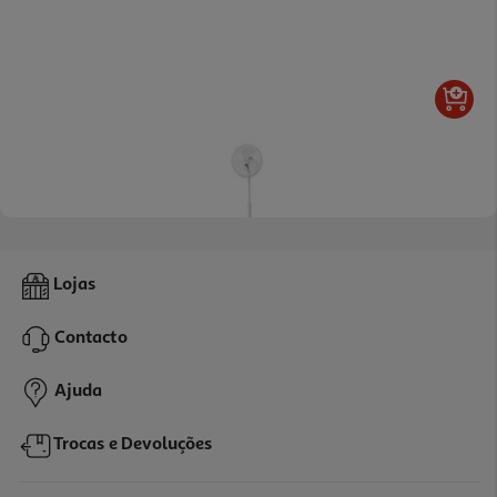
4.0
(8)
Ventoinha De Pé Qilive Q.6754 35cm 40w Altura Regulável
Lojas
22.99 €/un
Contacto
22,99 €
Ajuda
Trocas e Devoluções