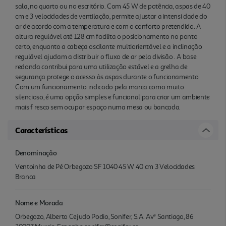
sala, no quarto ou no escritório. Com 45 W de potência, aspas de 40
cm e 3 velocidades de ventilação, permite ajustar a intensi dade do
ar de acordo com a temperatura e com o conforto pretendido. A
altura regulável até 128 cm facilita o posicionamento no ponto
certo, enquanto a cabeça oscilante multiorientável e a inclinação
regulável ajudam a distribuir o fluxo de ar pela divisão . A base
redonda contribui para uma utilização estável e a grelha de
segurança protege o acesso às aspas durante o funcionamento.
Com um funcionamento indicado pela marca como muito
silencioso, é uma opção simples e funcional para criar um ambiente
mais f resco sem ocupar espaço numa mesa ou bancada.
Características
Denominação
Ventoinha de Pé Orbegozo SF 1040 45 W 40 cm 3 Velocidades
Branca
Nome e Morada
Orbegozo, Alberto Cejudo Podio, Sonifer, S.A. Avª Santiago, 86