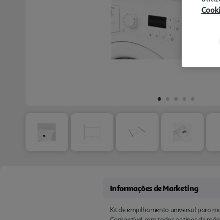
Cook
Informações de Marketing
Kit de empilhamento universal para mo
Compatível com todos os tipos de máqui