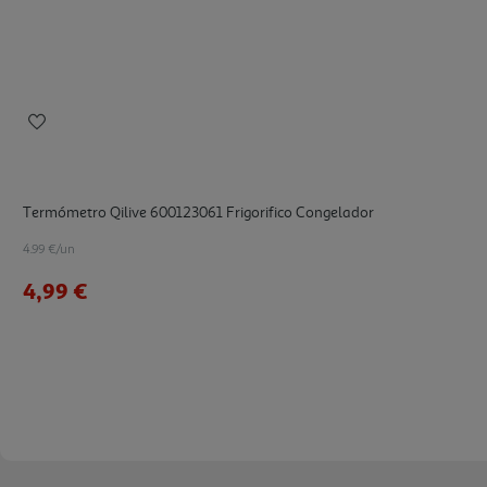
Termómetro Qilive 600123061 Frigorifico Congelador
4.99 €/un
4,99 €