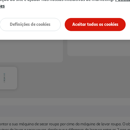
Receba em casa a 10/08/2026
, s
ies
1h
Recolha em loja Express
*
3h
Recolha Drive
*
*Mediante disponibilidade de slot de entreg
Definições de cookies
Aceitar todos os cookies
ntar a sua máquina de secar roupa por cima da máquina de lavar roupa. O obj
nas de lavar e secar roupa, desde que a diferença de largura entre os 2 apa 