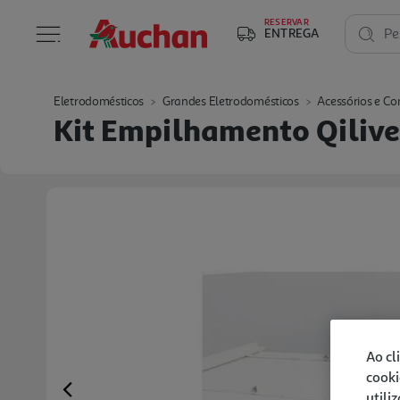
RESERVAR
ENTREGA
Pe
Eletrodomésticos
Grandes Eletrodomésticos
Acessórios e Co
Kit Empilhamento Qilive
Ao cl
cooki
utili
Previous