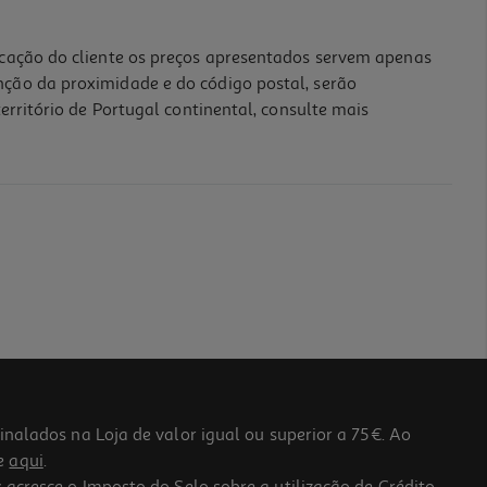
icação do cliente os preços apresentados servem apenas
nção da proximidade e do código postal, serão
erritório de Portugal continental, consulte mais
lados na Loja de valor igual ou superior a 75€. Ao
he
aqui
.
 acresce o Imposto do Selo sobre a utilização de Crédito.