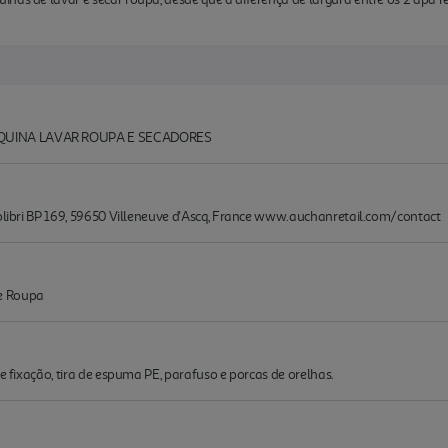
ÁQUINA LAVAR ROUPA E SECADORES
Colibri BP 169, 59650 Villeneuve d'Ascq, France www.auchanretail.com/contact
e Roupa
de fixação, tira de espuma PE, parafuso e porcas de orelhas.