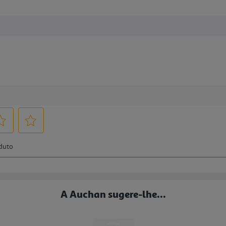
A Auchan sugere-lhe...