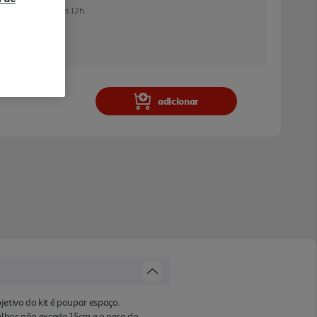
e encomendar até às 12h.
a e stock em loja.
adicionar
etivo do kit é poupar espaço.
relhos não exceda 15cm e o pesa do