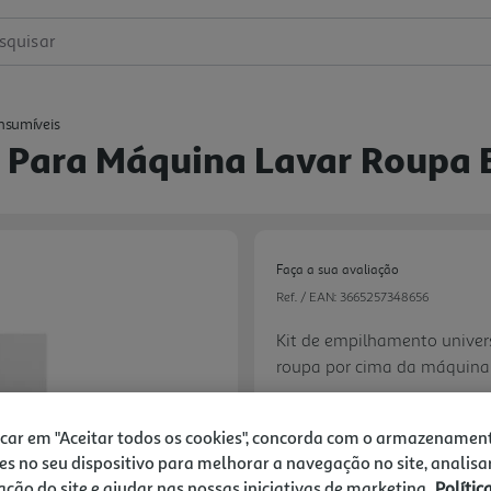
squisar
nsumíveis
 Para Máquina Lavar Roupa 
Faça a sua avaliação
Ref. / EAN:
3665257348656
Kit de empilhamento univer
roupa por cima da máquina d
espaço. Compatível com tod
roupa, desde que a diferenç
icar em "Aceitar todos os cookies", concorda com o armazenamen
15cm e o pesa do secador n
49,99 €
es no seu dispositivo para melhorar a navegação no site, analisa
zação do site e ajudar nas nossas iniciativas de marketing.
Polític
Next