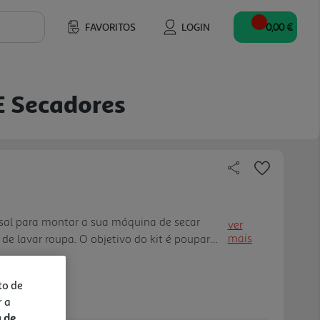
FAVORITOS
LOGIN
0,00 €
E Secadores
sal para montar a sua máquina de secar
ver
mais
e lavar roupa. O objetivo do kit é poupar
os os tipos de máquinas de lavar e secar
a de largura entre os 2 apa relhos não exceda
to de
ão exceda 150kg.
r a
a de