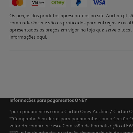
Os preços dos produtos apresentados no site Auchan.pt sã
como referência e são os praticados para entregas e reco
apresentados os preços em vigor na loja que serve o local 
informações
aqui
.
Bolas Desodorizantes Anti-Odor Qilive Para Frigorífico - 2 Unidades
4.99 €/un
4,99 €
Informações para pagamentos ONEY
*para pagamentos com o Cartão Oney Auchan / Cartão O
**Campanha Sem Juros para pagamentos com o Cartão Oney
valor da compra acresce Comissão de Formalização até 6%
***O valor da primeira prestação depende do dia da compra,