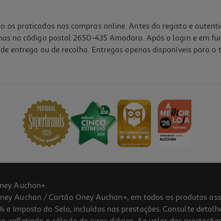
o os praticados nas compras online. Antes do registo e autent
lhas no código postal 2650-435 Amadora. Após o login e em fu
de entrega ou de recolha. Entregas apenas disponíveis para o t
5.0
(1)
ney Auchan+.
 Auchan / Cartão Oney Auchan+, em todos os produtos assina
 e Imposto do Selo, incluídos nas prestações. Consulte detal
 refletindo o cálculo de juros diários. Ao valor das prestações