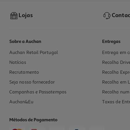
Lojas
Contac
Sobre a Auchan
Entregas
Auchan Retail Portugal
Entrega em c
Filtro De Água Qilive Para Frigoríficos Americano
Notícias
Recolha Driv
20.99 €/un
Recrutamento
Recolha Expr
20,99 €
Seja nosso fornecedor
Recolha em L
Campanhas e Passatempos
Recolha num 
Auchan&Eu
Taxas de Ent
Métodos de Pagamento