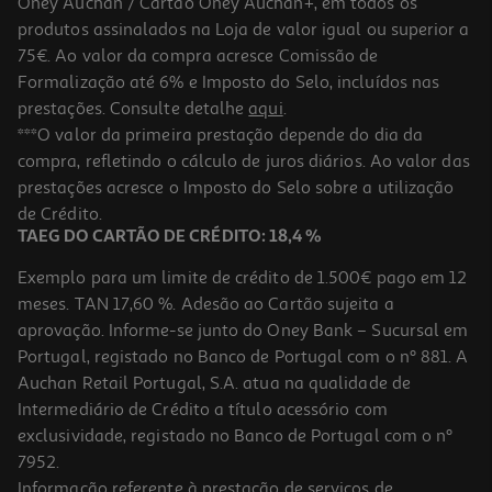
Oney Auchan / Cartão Oney Auchan+, em todos os
produtos assinalados na Loja de valor igual ou superior a
75€. Ao valor da compra acresce Comissão de
Formalização até 6% e Imposto do Selo, incluídos nas
prestações. Consulte detalhe
aqui
.
Chaminé Teka Dlh 986 T Inox/vidro 90cm
***O valor da primeira prestação depende do dia da
compra, refletindo o cálculo de juros diários. Ao valor das
419.99 €/un
prestações acresce o Imposto do Selo sobre a utilização
419,99 €
de Crédito.
TAEG DO CARTÃO DE CRÉDITO: 18,4 %
Exemplo para um limite de crédito de 1.500€ pago em 12
meses. TAN 17,60 %. Adesão ao Cartão sujeita a
aprovação. Informe-se junto do Oney Bank – Sucursal em
Portugal, registado no Banco de Portugal com o nº 881. A
Auchan Retail Portugal, S.A. atua na qualidade de
Intermediário de Crédito a título acessório com
exclusividade, registado no Banco de Portugal com o nº
7952.
Informação referente à prestação de serviços de