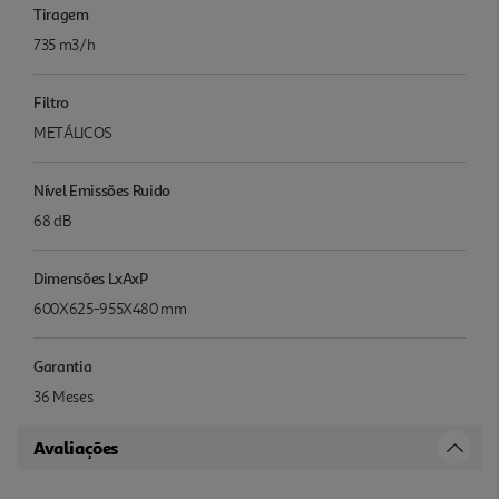
Tiragem
735 m3/h
Filtro
METÁLICOS
Nível Emissões Ruido
68 dB
Dimensões LxAxP
600X625-955X480 mm
Garantia
36 Meses
Avaliações