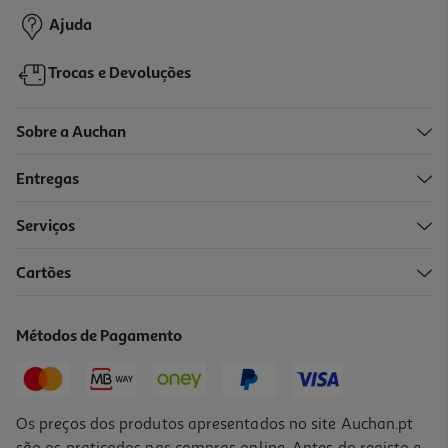
Ajuda
Trocas e Devoluções
Sobre a Auchan
Entregas
Serviços
Cartões
Chaminé Teka Dlh 686 T Inox/preta 60cm
359.99 €/un
Métodos de Pagamento
359,99 €
Os preços dos produtos apresentados no site Auchan.pt
são os praticados nas compras online. Antes do registo e