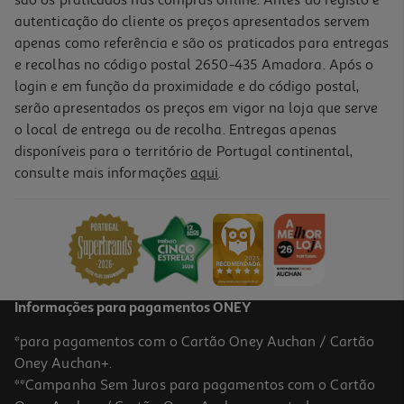
autenticação do cliente os preços apresentados servem
apenas como referência e são os praticados para entregas
e recolhas no código postal 2650-435 Amadora. Após o
login e em função da proximidade e do código postal,
serão apresentados os preços em vigor na loja que serve
o local de entrega ou de recolha. Entregas apenas
disponíveis para o território de Portugal continental,
5.0
(2)
consulte mais informações
aqui
.
Chaminé Bosch Dwb96bc50 C 600m3/h 90cm Inox
399.99 €/un
399,99 €
Indisponível online
Informações para pagamentos ONEY
*para pagamentos com o Cartão Oney Auchan / Cartão
Oney Auchan+.
**Campanha Sem Juros para pagamentos com o Cartão