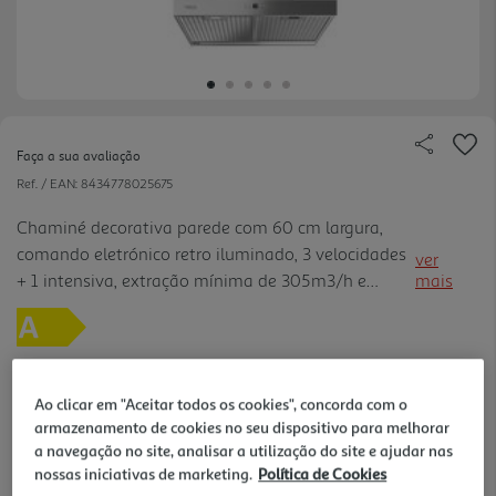
Faça a sua avaliação
Ref. / EAN:
8434778025675
Chaminé decorativa parede com 60 cm largura,
comando eletrónico retro iluminado, 3 velocidades
ver
+ 1 intensiva, extração mínima de 305m3/h e
mais
intensiva de 735 m3/h, nível de potência sonora
mínimo de 54 dBA e máximo de 68 dBA,
classificação energética A.
Ao clicar em "Aceitar todos os cookies", concorda com o
349,99 €
armazenamento de cookies no seu dispositivo para melhorar
a navegação no site, analisar a utilização do site e ajudar nas
nossas iniciativas de marketing.
Política de Cookies