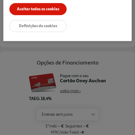
Aceitar todos os cookies
Definições de cookies
Entrega estimada entre
25/08/2026 e 26/08/2026
Opções de Financiamento
Pague com o seu
Cartão Oney Auchan
saiba mais >
TAEG: 18,4%
3 meses sem juros
- €
- €
1º mês:
Seguintes:
- €
MTIC (Valor Total):