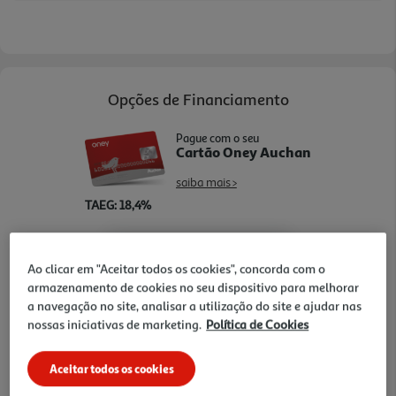
acendimento total e o sistema de segurança
acrescentam praticidade, enquanto a estética inox,
a mesa de trabalho em inox e a classe energética B
ajudam a integrar o equipamento numa cozinha
Opções de Financiamento
funcional e atual.
Pague com o seu
Cartão Oney Auchan
saiba mais >
TAEG: 18,4%
3 meses sem juros
Ao clicar em "Aceitar todos os cookies", concorda com o
- €
- €
1º mês:
Seguintes:
armazenamento de cookies no seu dispositivo para melhorar
- €
MTIC (Valor Total):
a navegação no site, analisar a utilização do site e ajudar nas
nossas iniciativas de marketing.
Política de Cookies
Aceitar todos os cookies