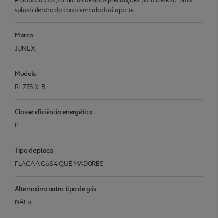
Produto a Gás , tomar as devidas precauções para o efeito. Back
splash dentro da caixa embalado á aparte .
Marca
JUNEX
Modelo
RL 778 X-B
Classe eficiência energética
B
Tipo de placa
PLACA A GáS 4 QUEIMADORES
Alternativa outro tipo de gás
NÃ£o