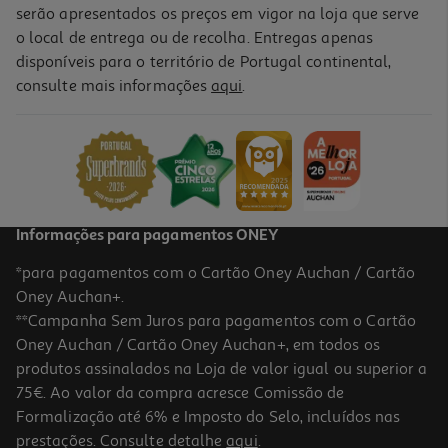
serão apresentados os preços em vigor na loja que serve
o local de entrega ou de recolha. Entregas apenas
disponíveis para o território de Portugal continental,
consulte mais informações
aqui
.
Fogão A Gás Butano Propano Junex Fbl 960x
599.99 €/un
599,99 €
Informações para pagamentos ONEY
*para pagamentos com o Cartão Oney Auchan / Cartão
Oney Auchan+.
**Campanha Sem Juros para pagamentos com o Cartão
Oney Auchan / Cartão Oney Auchan+, em todos os
produtos assinalados na Loja de valor igual ou superior a
75€. Ao valor da compra acresce Comissão de
Formalização até 6% e Imposto do Selo, incluídos nas
prestações. Consulte detalhe
aqui
.
3.8
(4)