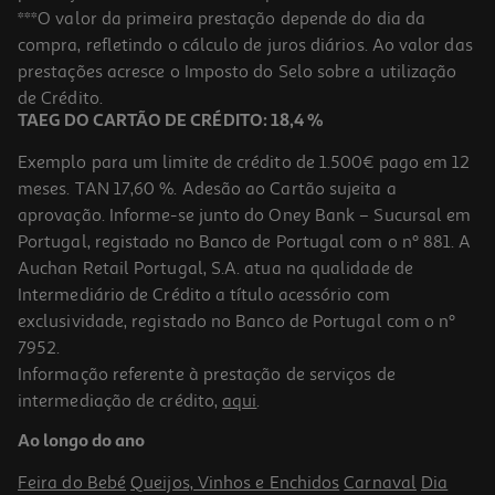
Fogão A Gás Butano Propano Junex Fs 652 P B Preto
***O valor da primeira prestação depende do dia da
compra, refletindo o cálculo de juros diários. Ao valor das
349.99 €/un
prestações acresce o Imposto do Selo sobre a utilização
349,99 €
de Crédito.
TAEG DO CARTÃO DE CRÉDITO: 18,4 %
Exemplo para um limite de crédito de 1.500€ pago em 12
meses. TAN 17,60 %. Adesão ao Cartão sujeita a
aprovação. Informe-se junto do Oney Bank – Sucursal em
Portugal, registado no Banco de Portugal com o nº 881. A
Auchan Retail Portugal, S.A. atua na qualidade de
Intermediário de Crédito a título acessório com
exclusividade, registado no Banco de Portugal com o nº
7952.
Informação referente à prestação de serviços de
5.0
(2)
intermediação de crédito,
aqui
.
Fogão A Gás Meireles M 601 X Inox 60 Cm 4 Queimadores Forno A
Gás
Ao longo do ano
549.99 €/un
Feira do Bebé
Queijos, Vinhos e Enchidos
Carnaval
Dia
549,99 €