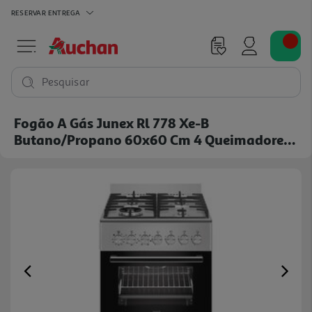
RESERVAR
ENTREGA
Pesquisar
Fogão A Gás Junex Rl 778 Xe-B
Butano/propano 60x60 Cm 4 Queimadores
Forno Elétrico 56 L
Previous
Ne