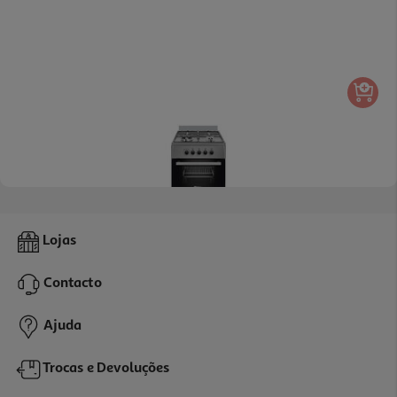
Fogão A Gás Consul Myto Rl 60 X-B/p 4 Queimadores Inox
Lojas
399.99 €/Kg
Contacto
399,99 €
Ajuda
Trocas e Devoluções