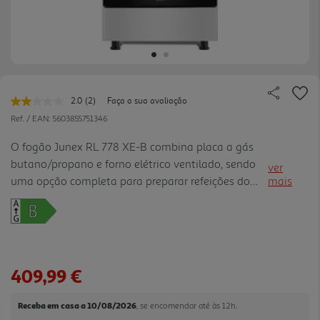
2.0
(2)
Faça a sua avaliação
Leu
2
Ref. / EAN:
5603855751346
avaliações.
Link
O fogão Junex RL 778 XE-B combina placa a gás
para
butano/propano e forno elétrico ventilado, sendo
a
ver
mesma
uma opção completa para preparar refeições do
mais
página.
dia a dia com flexibilidade. A placa com 4
queimadores, incluindo 1 queimador WOK, ajuda a
cozinhar vários pratos em simultâneo e a usar
recipientes maiores quando precisa de mais
potência. O forno de 56 litros integra grelhador
409,99 €
elétrico, termóstato, iluminação interior e vidro
duplo na porta, facilitando o acompanhamento
Receba em casa a 10/08/2026
, se encomendar até às 12h.
das receitas e uma utilização mais confortáve l. O