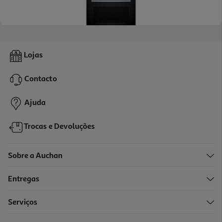
Forno Multifunções Bosch Hba574es3 Pirolitico A+ 71l 3600w
Lojas
449.99 €/un
Contacto
449,99 €
Ajuda
Trocas e Devoluções
Sobre a Auchan
Entregas
-6%
Serviços