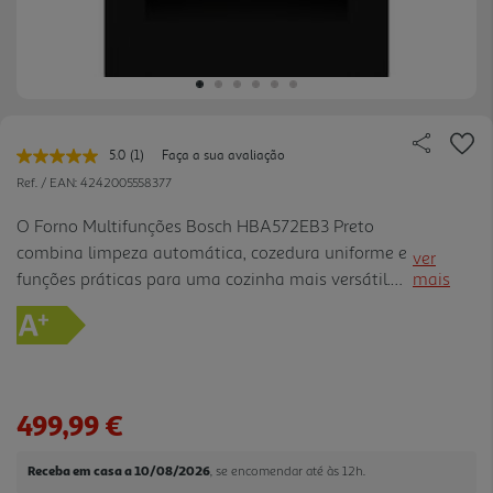
5.0
(1)
Faça a sua avaliação
Leu
uma
Ref. / EAN:
4242005558377
avaliação.
Link
O Forno Multifunções Bosch HBA572EB3 Preto
para
combina limpeza automática, cozedura uniforme e
a
ver
mesma
funções práticas para uma cozinha mais versátil.
mais
página.
Com 71L de capacidade, 3600W e classe energética
A+, permite preparar receitas familiares com bom
desempenho e cons umo eficiente. A autolimpeza
pirolítica com 3 níveis reduz o esforço de
manutenção, e o assistente hidrolítico ajuda nas
499,99 €
limpezas rápidas. A função Air Fry com tabuleiro
permite obter alimentos mais crocantes com
Receba em casa a 10/08/2026
, se encomendar até às 12h.
menos gordura, enquanto o AutoPilot 10 sel eciona