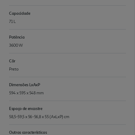
Capacidade
71 L
Potência
3600 W
Côr
Preto
Dimensões LxAxP
594 x 595 x 548 mm
Espaço de encastre
58,5-59,5 x 56-56,8 x 55 (AxLxP) cm
Outras características