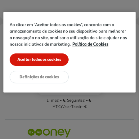
automaticamente programas para diferentes
pratos. O Ar Quente 3D distribui o calor de forma
homogénea até 3 níveis, ideal para cozinhar várias
Ao clicar em "Aceitar todos os cookies", concorda com o
preparações em simultâneo. Inclui controlo tátil
armazenamento de cookies no seu dispositivo para melhorar
Opções de Financiamento
LED, 1 nível de rail telescópico, grelha, tabuleiro
a navegação no site, analisar a utilização do site e ajudar nas
univ ersal e tabuleiro Air Fry/grelhar. Uma opção
nossas iniciativas de marketing.
Política de Cookies
Pague com o seu
Bosch completa para quem procura forno de
Cartão Oney Auchan
encastre moderno, eficiente e fácil de manter.
Aceitar todos os cookies
saiba mais >
TAEG: 18,4%
Definições de cookies
3 meses sem juros
- €
- €
1º mês:
Seguintes:
- €
MTIC (Valor Total):