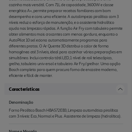
cozinha mais versátil. Com 71L de capacidade, 3600W e classe
energética A+, permite preparar receitas familiares com bom
desempenho e cons umo eficiente. A autolimpeza pirolítica com 3
níveis reduz o esforço de manutenção, e o assistente hidrolítico
ajuda nas limpezas rápidas. A função Air Fry com tabuleiro permite
obter alimentos mais crocantes com menos gordura, enquanto o
AutoPilot 10 sel eciona automaticamente programas para
diferentes pratos. O Ar Quente 3D distribui o calor de forma
homogénea até 3 níveis, ideal para cozinhar várias preparações em
simultâneo. Inclui controlo tátil LED, 1 nível de rail telescópico,
grelha, tabuleiro univ ersal e tabuleiro Air Fry/grelhar. Uma opção
Bosch completa para quem procura forno de encastre moderno,
eficiente e fácil de manter.
Características
Denominação
Forno Pirolítico Bosch HBA572EB3, Limpeza automática pirolítica
com 3 níveis: Eco, Normal e Plus. Assistente de limpeza (hidrolítica).
Nome e Morada