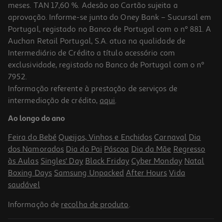
meses. TAN 17,60 %. Adesão ao Cartão sujeita a
aprovação. Informe-se junto do Oney Bank – Sucursal em
Portugal, registado no Banco de Portugal com o nº 881. A
Auchan Retail Portugal, S.A. atua na qualidade de
Intermediário de Crédito a título acessório com
exclusividade, registado no Banco de Portugal com o nº
7952.
Informação referente à prestação de serviços de
3.0
(2)
intermediação de crédito,
aqui
.
Forno De Encastre Lg Ws7d7631wb 76 L Com Air Fry
Ao longo do ano
499.99 €/un
Feira do Bebé
Queijos, Vinhos e Enchidos
Carnaval
Dia
499,99 €
dos Namorados
Dia do Pai
Páscoa
Dia da Mãe
Regresso
às Aulas
Singles' Day
Black Friday
Cyber Monday
Natal
Boxing Days
Samsung Unpacked
After Hours
Vida
saudável
Informação de
recolha de produto
.