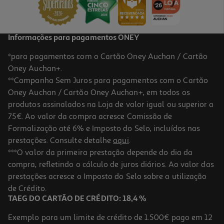
399,99 €
Informações para pagamentos ONEY
*para pagamentos com o Cartão Oney Auchan / Cartão
Oney Auchan+.
**Campanha Sem Juros para pagamentos com o Cartão
Oney Auchan / Cartão Oney Auchan+, em todos os
produtos assinalados na Loja de valor igual ou superior a
75€. Ao valor da compra acresce Comissão de
Formalização até 6% e Imposto do Selo, incluídos nas
prestações. Consulte detalhe
aqui
.
4.9
(75)
Forno De Encastre Lg Ws5d7230s Convecção E Air Fry Inox 72l
***O valor da primeira prestação depende do dia da
Classe A
compra, refletindo o cálculo de juros diários. Ao valor das
429.99 €/un
prestações acresce o Imposto do Selo sobre a utilização
429,99 €
de Crédito.
TAEG DO CARTÃO DE CRÉDITO: 18,4 %
Exemplo para um limite de crédito de 1.500€ pago em 12