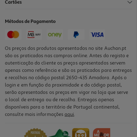
Cartões
Forno Pirolítico Bosch Hrg572es3 71 L A+ Vapor Air Fry Inox
599.99 €/un
Métodos de Pagamento
Price reduced from
to
638,99 €
599,99 €
Promoção
Os preços dos produtos apresentados no site Auchan.pt
são os praticados nas compras online. Antes do registo e
autenticação do cliente os preços apresentados servem
apenas como referência e são os praticados para entregas
e recolhas no código postal 2650-435 Amadora. Após o
login e em função da proximidade e do código postal,
serão apresentados os preços em vigor na loja que serve
o local de entrega ou de recolha. Entregas apenas
disponíveis para o território de Portugal continental,
4.0
(5)
consulte mais informações
aqui
.
Forno Pirolítico Hisense Bi64213e14px Inox A+ 77l Com Vapor E Air
Fry
399.99 €/un