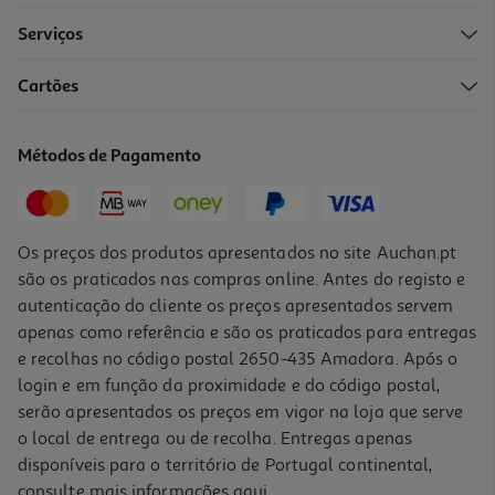
Serviços
Cartões
Forno Multifunções Bosch Série 4 Hqa514es3 Função Vapor A+ 71l
399.99 €/un
Métodos de Pagamento
Price reduced from
to
499,99 €
399,99 €
Promoção
Os preços dos produtos apresentados no site Auchan.pt
são os praticados nas compras online. Antes do registo e
autenticação do cliente os preços apresentados servem
apenas como referência e são os praticados para entregas
e recolhas no código postal 2650-435 Amadora. Após o
login e em função da proximidade e do código postal,
serão apresentados os preços em vigor na loja que serve
o local de entrega ou de recolha. Entregas apenas
disponíveis para o território de Portugal continental,
consulte mais informações
aqui
.