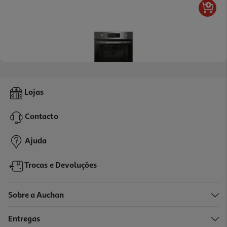
4.0
(2)
Forno Multifunções Candy Fidc X625 L Inox A+ 70l
Lojas
319.99 €/un
Contacto
319,99 €
Ajuda
Trocas e Devoluções
Sobre a Auchan
Entregas
-20%