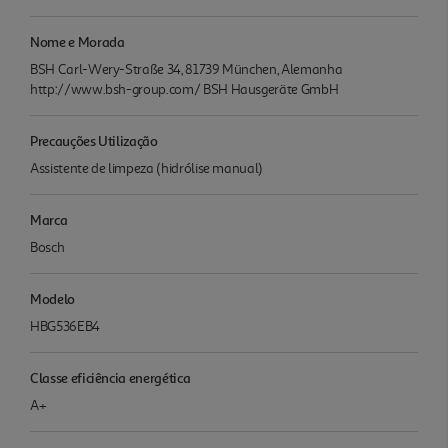
Nome e Morada
BSH Carl-Wery-Straße 34, 81739 München, Alemanha
http://www.bsh-group.com/ BSH Hausgeräte GmbH
Precauções Utilização
Assistente de limpeza (hidrólise manual)
Marca
Bosch
Modelo
HBG536EB4
Classe eficiência energética
A+