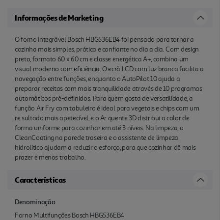
Informações de Marketing
O forno integrável Bosch HBG536EB4 foi pensado para tornar a
cozinha mais simples, prática e confiante no dia a dia. Com design
preto, formato 60 x 60 cm e classe energética A+, combina um
visual moderno com eficiência. O ecrã LCD com luz branca facilita a
navegação entre funções, enquanto o AutoPilot 10 ajuda a
preparar receitas com mais tranquilidade através de 10 programas
automáticos pré-definidos. Para quem gosta de versatilidade, a
função Air Fry com tabuleiro é ideal para vegetais e chips com um
re sultado mais apetecível, e o Ar quente 3D distribui o calor de
forma uniforme para cozinhar em até 3 níveis. Na limpeza, o
CleanCoating na parede traseira e o assistente de limpeza
hidrolítico ajudam a reduzir o esforço, para que cozinhar dê mais
prazer e menos trabalho.
Características
Denominação
Forno Multifunções Bosch HBG536EB4