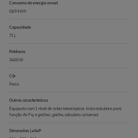
Consumo de energia anual
0,69 kWh
Capacidade
71 L
Potência
3400 W
Côr
Preto
Outras características
Equipado com 1 nível de railes telescópicos. Inclui tabuleiro para
função Air Fry e grelhar, grelha, tabuleiro universal.
Dimensões LxAxP