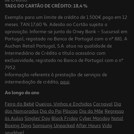
TAEG DO CARTÃO DE CRÉDITO: 18,4 %
Exemplo para um limite de crédito de 1.500€ pago em 12
meses. TAN 17,60 %. Adesão ao Cartão sujeita a
aprovação. Informe-se junto do Oney Bank – Sucursal em
Portugal, registado no Banco de Portugal com o nº 881. A
Auchan Retail Portugal, S.A. atua na qualidade de
Intermediário de Crédito a título acessório com
exclusividade, registado no Banco de Portugal com o nº
7952.
Informação referente à prestação de serviços de
intermediação de crédito,
aqui
.
Forno Multifunções Siemens Vb558c0s0 A+ 85l 3100w
Ao longo do ano
1629.99 €/un
Feira do Bebé
Queijos, Vinhos e Enchidos
Carnaval
Dia
1.629,99 €
dos Namorados
Dia do Pai
Páscoa
Dia da Mãe
Regresso
às Aulas
Singles' Day
Black Friday
Cyber Monday
Natal
Indisponível online
Boxing Days
Samsung Unpacked
After Hours
Vida
saudável