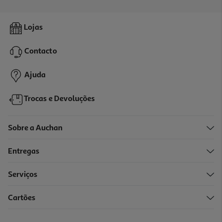
4.0
(2)
Forno Multifunções Candy Fidc X625 L Inox A+ 70l
Lojas
319.99 €/un
Contacto
319,99 €
Ajuda
Trocas e Devoluções
Sobre a Auchan
Entregas
Serviços
4.8
(5)
Cartões
Forno De Encastre Teka Hcb 6531 Hydroclean Pro Inox 70l A+
279.99 €/un