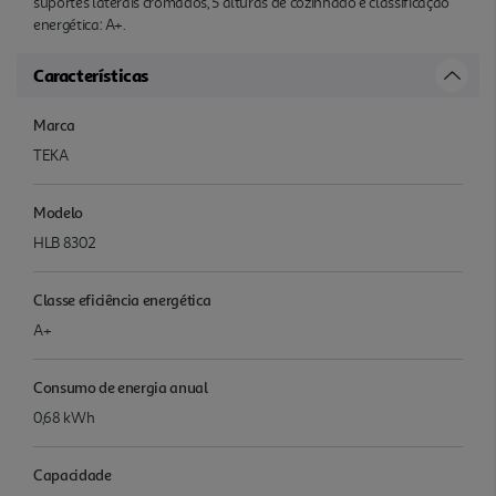
suportes laterais cromados, 5 alturas de cozinhado e classificação
energética: A+.
Características
Marca
TEKA
Modelo
HLB 8302
Classe eficiência energética
A+
Consumo de energia anual
0,68 kWh
Capacidade