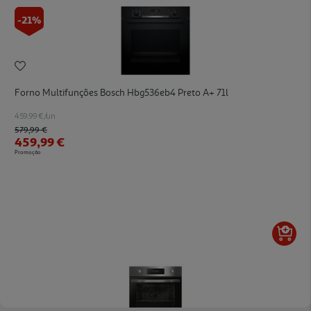
-21%
Forno Multifunções Bosch Hbg536eb4 Preto A+ 71l
459.99 €/un
Price reduced from
to
579,99 €
459,99 €
Promoção