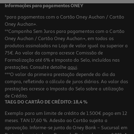
Informações para pagamentos ONEY
*para pagamentos com o Cartão Oney Auchan / Cartão
Oney Auchan+.
**Campanha Sem Juros para pagamentos com o Cartão
Oney Auchan / Cartão Oney Auchan+, em todos os
produtos assinalados na Loja de valor igual ou superior a
75€. Ao valor da compra acresce Comissão de
Formalização até 6% e Imposto do Selo, incluídos nas
prestações. Consulte detalhe
aqui
.
Forno Multifunções Teka Hlb 8408 Bk Preto A+ 71l 3215w
***O valor da primeira prestação depende do dia da
Hydroclean
compra, refletindo o cálculo de juros diários. Ao valor das
499.99 €/un
prestações acresce o Imposto do Selo sobre a utilização
499,99 €
de Crédito.
TAEG DO CARTÃO DE CRÉDITO: 18,4 %
Exemplo para um limite de crédito de 1.500€ pago em 12
meses. TAN 17,60 %. Adesão ao Cartão sujeita a
aprovação. Informe-se junto do Oney Bank – Sucursal em