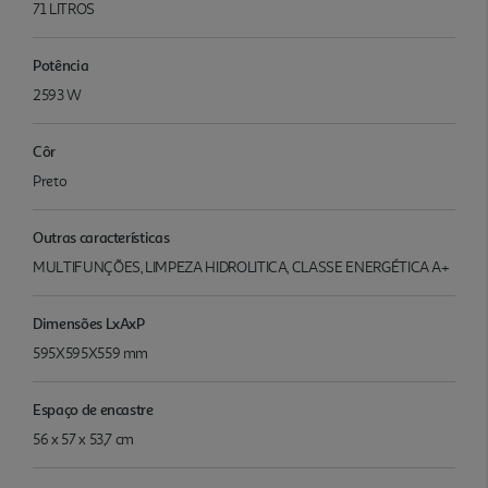
71 LITROS
Potência
2593 W
Côr
Preto
Outras características
MULTIFUNÇÕES, LIMPEZA HIDROLITICA, CLASSE ENERGÉTICA A+
Dimensões LxAxP
595X595X559 mm
Espaço de encastre
56 x 57 x 53,7 cm