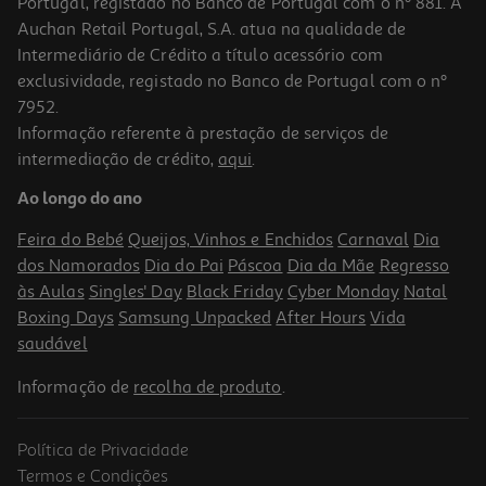
Portugal, registado no Banco de Portugal com o nº 881. A
Auchan Retail Portugal, S.A. atua na qualidade de
Intermediário de Crédito a título acessório com
exclusividade, registado no Banco de Portugal com o nº
7952.
Informação referente à prestação de serviços de
5.0
(1)
intermediação de crédito,
aqui
.
Forno Multifunções Balay 3hb2031x0 A 66 L Inox
Ao longo do ano
399.99 €/un
Feira do Bebé
Queijos, Vinhos e Enchidos
Carnaval
Dia
399,99 €
dos Namorados
Dia do Pai
Páscoa
Dia da Mãe
Regresso
às Aulas
Singles' Day
Black Friday
Cyber Monday
Natal
Boxing Days
Samsung Unpacked
After Hours
Vida
saudável
Informação de
recolha de produto
.
Política de Privacidade
-20%
Termos e Condições