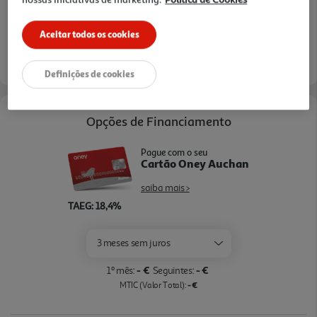
3h
Recolha Drive
*
*Mediante disponibilidade de slot de entrega e stock em loja.
Aceitar todos os cookies
Definições de cookies
Opções de Financiamento
Pague com o seu
Cartão Oney Auchan
saiba mais >
TAEG: 18,4%
3 meses sem juros
- €
- €
1º mês:
Seguintes:
- €
MTIC (Valor Total):