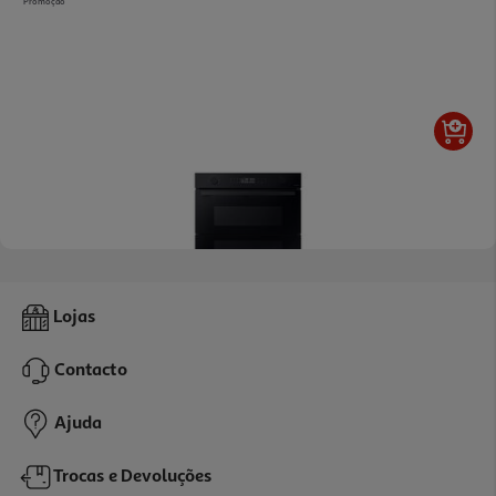
Promoção
4.5
(2)
Forno Pirolítico Samsung Nv7b4550vak Dual Cook Flex 76l Wi-Fi
Lojas
Vapor Natural
679.99 €/un
Contacto
679,99 €
Ajuda
Trocas e Devoluções