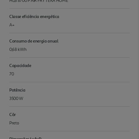
HLB 8700 P AIR FRY TEKA HOME
Classe eficiência energética
A+
Consumo de energia anual
0,68 kWh
Capacidade
70
Potência
3500 W
Côr
Preto
Dimensões LxAxP