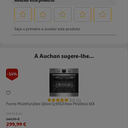
A Auchan sugere-lhe...
-14%
5.0
(1)
Forno Multifunções Qilive Q.6913 Inox Pirolitico 60l
299.99 €/un
Price reduced from
to
349,99 €
299,99 €