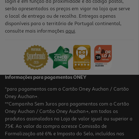
login e em função da proximidade e do código postal,
serão apresentados os preços em vigor na loja que serve
o local de entrega ou de recolha. Entregas apenas
disponíveis para o território de Portugal continental,
4.0
(4)
consulte mais informações
aqui
.
Forno De Encastre Lg Wsed7612s Inox Air Fryer 72l Pirolitico
519.99 €/un
519,99 €
Indisponível online
Informações para pagamentos ONEY
*para pagamentos com o Cartão Oney Auchan / Cartão
Oney Auchan+.
**Campanha Sem Juros para pagamentos com o Cartão
Oney Auchan / Cartão Oney Auchan+, em todos os
produtos assinalados na Loja de valor igual ou superior a
75€. Ao valor da compra acresce Comissão de
Formalização até 6% e Imposto do Selo, incluídos nas