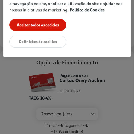
a navegação no site, analisar a utilização do site e ajudar nas
limpeza pirolítica.
nossas iniciativas de marketing.
Política de Cookies
Aceitar todos os cookies
Entrega estimada entre
25/08/2026 e 26/08/2026
Definições de cookies
Opções de Financiamento
Pague com o seu
Cartão Oney Auchan
saiba mais >
TAEG: 18,4%
3 meses sem juros
- €
- €
1º mês:
Seguintes:
- €
MTIC (Valor Total):