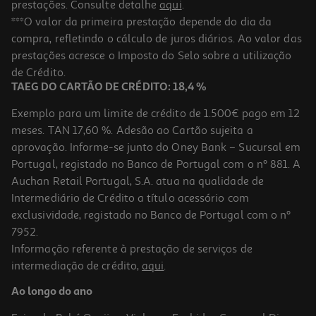
prestações. Consulte detalhe
aqui
.
3.0
(2)
Forno De Encastre Lg Ws7d7631wb 76 L Com Air Fry
***O valor da primeira prestação depende do dia da
compra, refletindo o cálculo de juros diários. Ao valor das
499.99 €/un
prestações acresce o Imposto do Selo sobre a utilização
499,99 €
de Crédito.
TAEG DO CARTÃO DE CRÉDITO: 18,4 %
Exemplo para um limite de crédito de 1.500€ pago em 12
meses. TAN 17,60 %. Adesão ao Cartão sujeita a
aprovação. Informe-se junto do Oney Bank – Sucursal em
Portugal, registado no Banco de Portugal com o nº 881. A
Auchan Retail Portugal, S.A. atua na qualidade de
Intermediário de Crédito a título acessório com
exclusividade, registado no Banco de Portugal com o nº
7952.
Informação referente à prestação de serviços de
4.7
(3)
intermediação de crédito,
aqui
.
Forno Bosch Serie 8 Hbg7742b1 60 X 60 Cm Preto Pirolítico A+ 71l
3600w
Ao longo do ano
1189.99 €/un