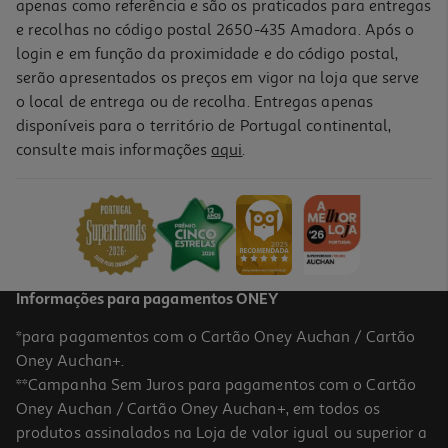
apenas como referência e são os praticados para entregas
e recolhas no código postal 2650-435 Amadora. Após o
login e em função da proximidade e do código postal,
serão apresentados os preços em vigor na loja que serve
o local de entrega ou de recolha. Entregas apenas
disponíveis para o território de Portugal continental,
3.0
(2)
consulte mais informações
aqui
.
Forno De Encastre Lg Ws7d7631wb 76 L Com Air Fry
499.99 €/un
499,99 €
Informações para pagamentos ONEY
*para pagamentos com o Cartão Oney Auchan / Cartão
Oney Auchan+.
**Campanha Sem Juros para pagamentos com o Cartão
Oney Auchan / Cartão Oney Auchan+, em todos os
produtos assinalados na Loja de valor igual ou superior a