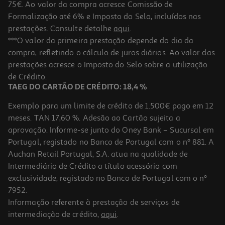
75€. Ao valor da compra acresce Comissão de
Formalização até 6% e Imposto do Selo, incluídos nas
prestações. Consulte detalhe
aqui
.
4.7
(3)
Forno Bosch Serie 8 Hbg7742b1 60 X 60 Cm Preto Pirolítico A+ 71l
***O valor da primeira prestação depende do dia da
3600w
compra, refletindo o cálculo de juros diários. Ao valor das
1189.99 €/un
prestações acresce o Imposto do Selo sobre a utilização
1.189,99 €
de Crédito.
TAEG DO CARTÃO DE CRÉDITO: 18,4 %
Exemplo para um limite de crédito de 1.500€ pago em 12
meses. TAN 17,60 %. Adesão ao Cartão sujeita a
aprovação. Informe-se junto do Oney Bank – Sucursal em
Portugal, registado no Banco de Portugal com o nº 881. A
Auchan Retail Portugal, S.A. atua na qualidade de
Intermediário de Crédito a título acessório com
exclusividade, registado no Banco de Portugal com o nº
7952.
Informação referente à prestação de serviços de
intermediação de crédito,
aqui
.
Forno Multifunções Bosch Hba574es3 Pirolitico A+ 71l 3600w