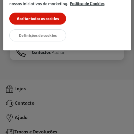
nossas iniciativas de marketing.
Política de Cookies
Ir para
Homepage
Aceitar todos os cookies
Veja os nossos
Folhetos
Definições de cookies
Contactos
Auchan
Lojas
Contacto
Ajuda
Trocas e Devoluções