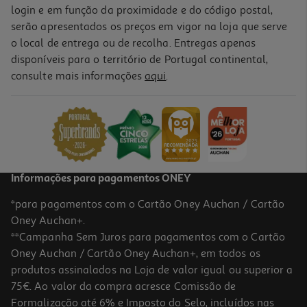
login e em função da proximidade e do código postal,
serão apresentados os preços em vigor na loja que serve
o local de entrega ou de recolha. Entregas apenas
disponíveis para o território de Portugal continental,
consulte mais informações
aqui
.
Informações para pagamentos ONEY
*para pagamentos com o Cartão Oney Auchan / Cartão
Oney Auchan+.
**Campanha Sem Juros para pagamentos com o Cartão
Oney Auchan / Cartão Oney Auchan+, em todos os
produtos assinalados na Loja de valor igual ou superior a
75€. Ao valor da compra acresce Comissão de
Formalização até 6% e Imposto do Selo, incluídos nas