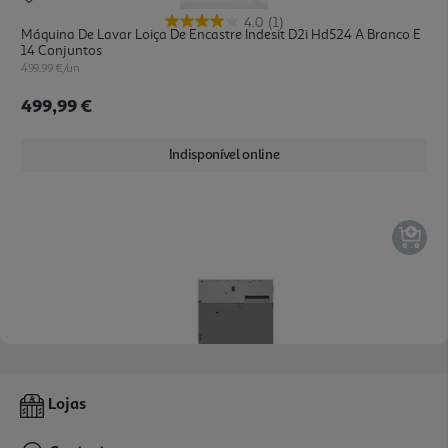
4.0
(1)
Máquina De Lavar Loiça De Encastre Indesit D2i Hd524 A Branco E
14 Conjuntos
499.99 €/un
499,99 €
Indisponível online
5.0
(1)
Máquina Lavar Loiça Lg Db273tx Inox Encastre A 14 Conjuntos
Lojas
649.99 €/un