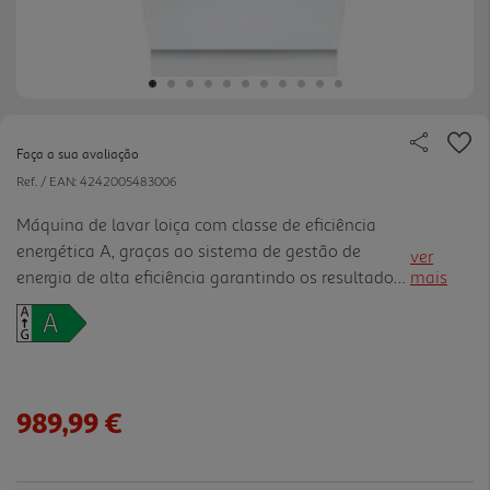
Faça a sua avaliação
Ref. / EAN:
4242005483006
Máquina de lavar loiça com classe de eficiência
energética A, graças ao sistema de gestão de
ver
energia de alta eficiência garantindo os resultados
mais
perfeitos, Função Extra Secagem: proporciona uma
secagem extra para resultados perfeitos, Nível de
higiene val idado para Eco a 50º C e níveis
superiores em Intensivo a 70º C e Machine Care,
Cestos Flex: a solução flexível e prática para
989,99 €
carregamento fácil da loiça, Gaveta Vario: a
solução ideal para a lavar de talheres e pequenos
utensílios de cozinha, Sistema Ra ckmatic: cesto