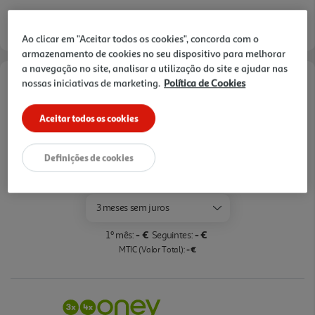
superior regulável em altura em 3 posições
Entrega estimada entre
26/08/2026 e 27/08/2026
diferentes, mesmo totalmente carregado
Ao clicar em "Aceitar todos os cookies", concorda com o
armazenamento de cookies no seu dispositivo para melhorar
a navegação no site, analisar a utilização do site e ajudar nas
nossas iniciativas de marketing.
Política de Cookies
Opções de Financiamento
Pague com o seu
Aceitar todos os cookies
Cartão Oney Auchan
saiba mais >
Definições de cookies
TAEG: 18,4%
3 meses sem juros
- €
- €
1º mês:
Seguintes:
- €
MTIC (Valor Total):