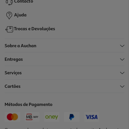
Contacto
649,99 €
Ajuda
Trocas e Devoluções
Sobre a Auchan
Entregas
Serviços
Cartões
Máquina De Lavar Loiça Encastre Bosch Smv4enx06e 13
Conjuntos
849.99 €/un
Métodos de Pagamento
849,99 €