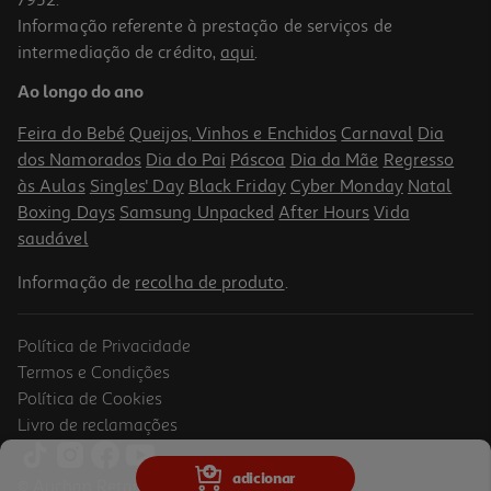
Informação referente à prestação de serviços de
intermediação de crédito,
aqui
.
Máquina Lavar Loiça Hisense Hv16d5 Encastre D 16 Conj
Ao longo do ano
479.99 €/un
Feira do Bebé
Queijos, Vinhos e Enchidos
Carnaval
Dia
479,99 €
dos Namorados
Dia do Pai
Páscoa
Dia da Mãe
Regresso
às Aulas
Singles' Day
Black Friday
Cyber Monday
Natal
Boxing Days
Samsung Unpacked
After Hours
Vida
saudável
Informação de
recolha de produto
.
Política de Privacidade
Termos e Condições
Política de Cookies
Livro de reclamações
Máquina De Lavar Loiça Encastre Siemens Sx87tx02ce Inox A
adicionar
14conjuntos
© Auchan Retail Portugal