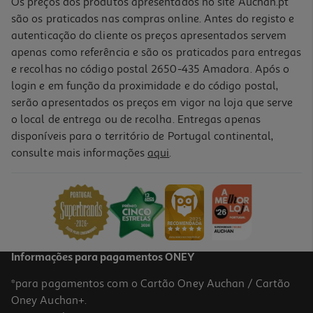
Os preços dos produtos apresentados no site Auchan.pt
são os praticados nas compras online. Antes do registo e
autenticação do cliente os preços apresentados servem
apenas como referência e são os praticados para entregas
e recolhas no código postal 2650-435 Amadora. Após o
login e em função da proximidade e do código postal,
serão apresentados os preços em vigor na loja que serve
o local de entrega ou de recolha. Entregas apenas
disponíveis para o território de Portugal continental,
consulte mais informações
aqui
.
Máq. Lavar Loiça Encastre Bosch Smi4hvs14e C Inox 14conj
799.99 €/un
799,99 €
Informações para pagamentos ONEY
*para pagamentos com o Cartão Oney Auchan / Cartão
Oney Auchan+.