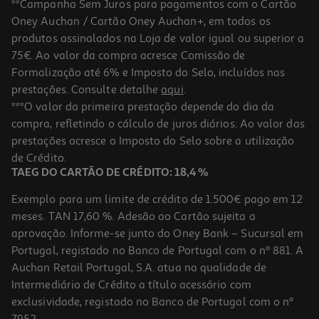
**Campanha Sem Juros para pagamentos com o Cartão
Oney Auchan / Cartão Oney Auchan+, em todos os
produtos assinalados na Loja de valor igual ou superior a
75€. Ao valor da compra acresce Comissão de
Formalização até 6% e Imposto do Selo, incluídos nas
prestações. Consulte detalhe
aqui
.
Máquina De Lavar Loiça Encastre Bosch Smv4ecx28e 14 Conjuntos
***O valor da primeira prestação depende do dia da
compra, refletindo o cálculo de juros diários. Ao valor das
899.99 €/un
prestações acresce o Imposto do Selo sobre a utilização
899,99 €
de Crédito.
TAEG DO CARTÃO DE CRÉDITO: 18,4 %
Exemplo para um limite de crédito de 1.500€ pago em 12
meses. TAN 17,60 %. Adesão ao Cartão sujeita a
aprovação. Informe-se junto do Oney Bank – Sucursal em
Portugal, registado no Banco de Portugal com o nº 881. A
Auchan Retail Portugal, S.A. atua na qualidade de
Intermediário de Crédito a título acessório com
exclusividade, registado no Banco de Portugal com o nº
7952.