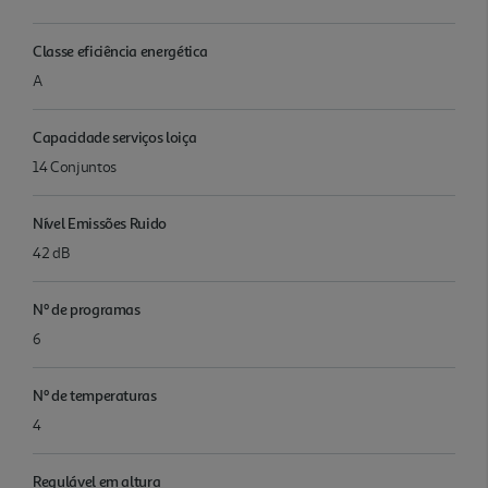
Classe eficiência energética
A
Capacidade serviços loiça
14 Conjuntos
Nível Emissões Ruido
42 dB
Nº de programas
6
Nº de temperaturas
4
Regulável em altura