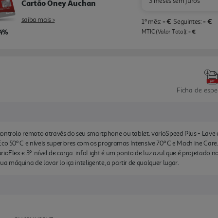
3 meses sem juros
Cartão Oney Auchan
saiba mais >
- €
- €
1º mês:
Seguintes:
,4%
- €
MTIC (Valor Total):
Ficha de espe
ontrolo remoto através do seu smartphone ou tablet. varioSpeed Plus - Lave e
Eco 50º C e níveis superiores com os programas Intensive 70º C e Mach ine Care
rioFlex e 3º. nível de carga. infoLight é um ponto de luz azul que é projetad
máquina de lavar lo iça inteligente, a partir de qualquer lugar.