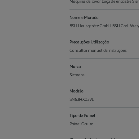
Máquina de lavar loiça de encastre 
Nome e Morada
BSH Hausgeräte GmbH BSH Carl-Wery
Precauções Utilização
Consultar manual de instruções
Marca
Siemens
Modelo
SN63HX03VE
Tipo de Painel
Painel Oculto