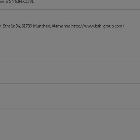
Siemens SN63HX03VE
-Straße 34, 81739 München, Alemanha http://www.bsh-group.com/