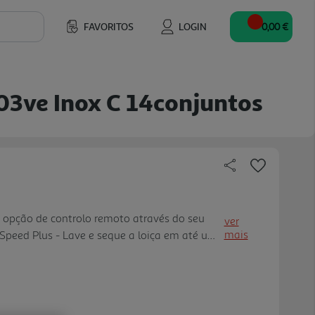
FAVORITOS
LOGIN
0,00 €
03ve Inox C 14conjuntos
 opção de controlo remoto através do seu
ver
mais
Speed Plus - Lave e seque a loiça em até um
iene validado para Eco 50º C e níveis
 Intensive 70º C e Mach ine Care. Mais
na arrumação da loiça através do cesto
a. infoLight é um ponto de luz azul que é