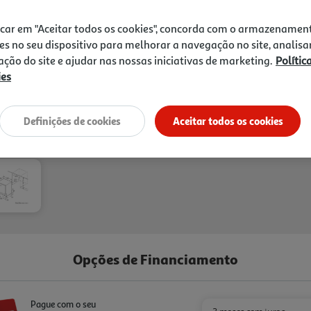
projetado no chão aquand
699,99 €
Connect - Controle a sua máq
icar em "Aceitar todos os cookies", concorda com o armazenamen
qualquer lugar.
es no seu dispositivo para melhorar a navegação no site, analisa
zação do site e ajudar nas nossas iniciativas de marketing.
Polític
ies
Definições de cookies
Aceitar todos os cookies
Entrega estimada entre
25
Opções de Financiamento
Pague com o seu