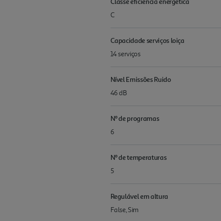
Classe eficiência energética
C
Capacidade serviços loiça
14 serviços
Nível Emissões Ruido
46 dB
Nº de programas
6
Nº de temperaturas
5
Regulável em altura
False, Sim