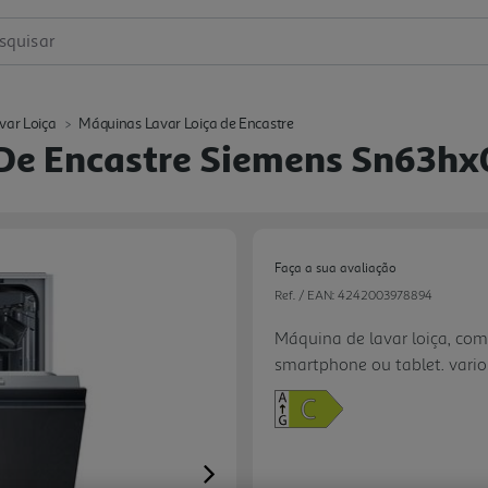
squisar
var Loiça
Máquinas Lavar Loiça de Encastre
De Encastre Siemens Sn63hx
Faça a sua avaliação
Ref. / EAN:
4242003978894
Máquina de lavar loiça, com
smartphone ou tablet. vario
terço do tempo. Nível de hig
superiores com os programas
flexibilidade e comodidade 
varioFlex e 3º. nível de carg
Next