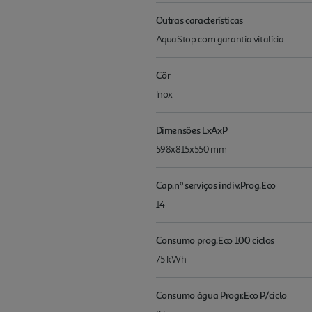
Outras características
AquaStop com garantia vitalícia
Côr
Inox
Dimensões LxAxP
598x815x550 mm
Cap.nº serviços indiv.Prog.Eco
14
Consumo prog.Eco 100 ciclos
75 kWh
Consumo água Progr.Eco P/ciclo