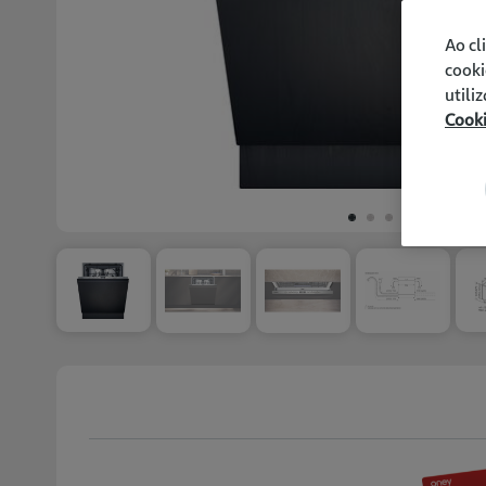
Ao cl
cooki
utili
Cook