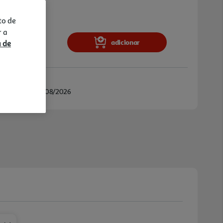
o o funcionamento da máquina. Home
uina de lavar lo iça inteligente, a partir de
to de
r a
adicionar
a de
/08/2026 e 26/08/2026