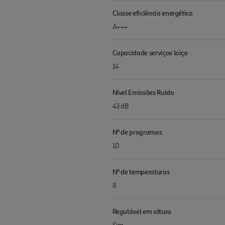
Classe eficiência energética
A+++
Capacidade serviços loiça
14
Nível Emissões Ruido
43 dB
Nº de programas
10
Nº de temperaturas
8
Regulável em altura