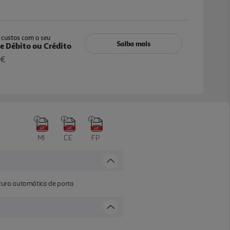
custos com o seu
Saiba mais
e Débito ou Crédito
 €
MI
CE
FP
rtura automática de porta