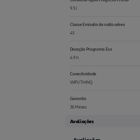
9.5 l
Classe Emissão de ruído aéreo
43
Duração Programa Eco
4.9 h
Conectividade
WIFI/THINQ
Garantia
36 Meses
Avaliações