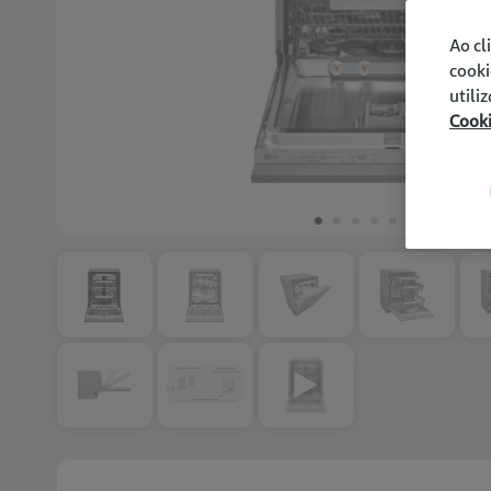
Ao cl
cooki
utili
Cook