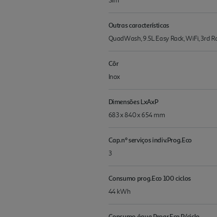
Sim
Outras características
QuadWash, 9.5L Easy Rack, WiFi, 3rd Ra
Côr
Inox
Dimensões LxAxP
683 x 840 x 654 mm
Cap.nº serviços indiv.Prog.Eco
3
Consumo prog.Eco 100 ciclos
44 kWh
Consumo água Progr.Eco P/ciclo