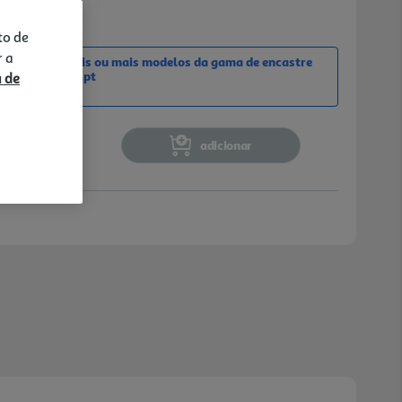
to de
r a
a compra de dois ou mais modelos da gama de encastre
em cashbacklg.pt
a de
adicionar