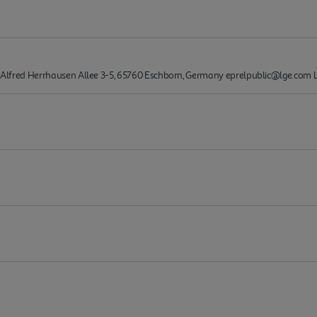
nc. Alfred Herrhausen Allee 3-5, 65760 Eschborn, Germany eprelpublic@lge.co