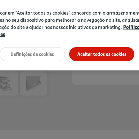
929,99 €
icar em "Aceitar todos os cookies", concorda com o armazenamen
es no seu dispositivo para melhorar a navegação no site, analisa
Oferta até 350€ cashback, n
LG. Consulte o regulamento 
zação do site e ajudar nas nossas iniciativas de marketing.
Polític
De 15/6/2026 a 6/9/2026
ies
Definições de cookies
Aceitar todos os cookies