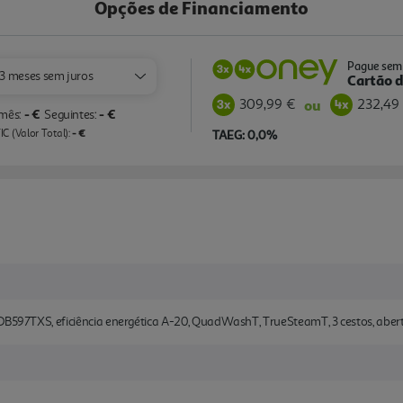
Opções de Financiamento
Pague sem 
3 meses sem juros
Cartão d
309,99 €
232,49
ou
- €
- €
 mês:
Seguintes:
- €
C (Valor Total):
TAEG: 0,0%
 DB597TXS, eficiência energética A-20, QuadWashT, TrueSteamT, 3 cestos, abe