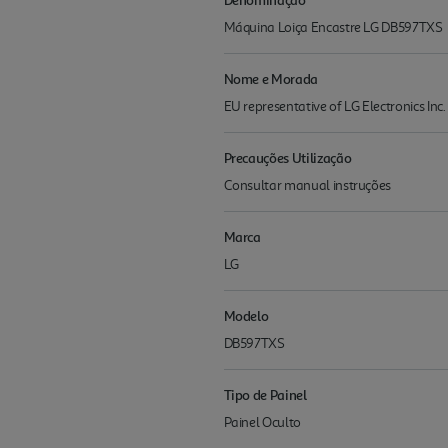
Máquina Loiça Encastre LG DB597TXS
Nome e Morada
EU representative of LG Electronics I
Precauções Utilização
Consultar manual instruções
Marca
LG
Modelo
DB597TXS
Tipo de Painel
Painel Oculto