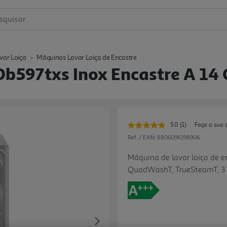
squisar
var Loiça
Máquinas Lavar Loiça de Encastre
Db597txs Inox Encastre A 14
5.0
(1)
Faça a sua 
Leu
uma
Ref. / EAN:
8806096398906
avaliação.
Link
Máquina de lavar loiça de e
para
QuadWashT, TrueSteamT, 3 c
a
mesma
página.
Next