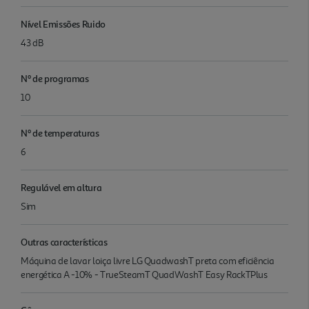
Nível Emissões Ruido
43 dB
Nº de programas
10
Nº de temperaturas
6
Regulável em altura
Sim
Outras características
Máquina de lavar loiça livre LG QuadwashT preta com eficiência
energética A -10% - TrueSteamT QuadWashT Easy RackTPlus