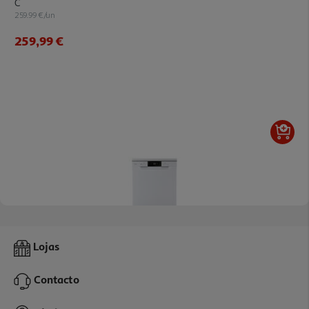
C
259.99 €/un
259,99 €
4.0
(13)
Máquina De Lavar Loiça Qilive Q.6347 Branca 14 Conjuntos Classe
Lojas
C
359.99 €/un
Contacto
359,99 €