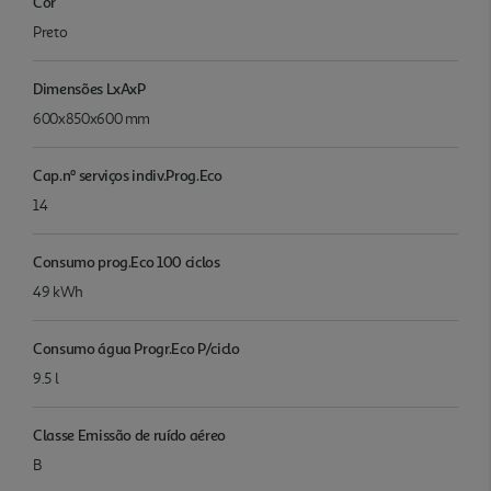
Côr
Preto
Dimensões LxAxP
600x850x600 mm
Cap.nº serviços indiv.Prog.Eco
14
Consumo prog.Eco 100 ciclos
49 kWh
Consumo água Progr.Eco P/ciclo
9.5 l
Classe Emissão de ruído aéreo
B