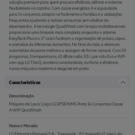
solução premium para quem procura eficiência, silêncio e máxima
flexibilidade na cozinha. Com classe energética A e capacidade
para 14 conjuntos, adapta-se facilmente a famílias e a utilizações
frequ entes, ajudando a reduzir consumos sem abdicar do
desempenho. A tecnologia QuadWash com braços multidirecionais
proporciona uma limpeza mais completa, enquanto o sistema
EasyRack Plus e o 3.º cesto facilitam a organização de pratos, copos
e utensílios de diferentes tamanhos. No final do ciclo, a abertura
automática da porta melhora a secagem de forma natural. Com 10
programas, 5 temperaturas, 43 dB de ruído, 9,5 L por ciclo Eco e WiFi
com app LG ThinQ, combina conectividade, conforto e eficiência
numa máq uina moderna e elegante em preto.
Características
Denominação
Máquina de Lavar Loiça LG DF587HMS Preta 14 Conjuntos Classe
A WiFi QuadWash
Nome e Morada
LG Eletronics Portugal S.A - Taguspark - Ed. Inovação I Corpo I, Av.