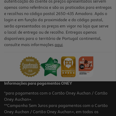
autenticação do cliente os preços apresentados servem
apenas como referência e são os praticados para entregas
e recolhas no código postal 2650-435 Amadora. Após o
login e em função da proximidade e do código postal,
serão apresentados os preços em vigor na loja que serve
o local de entrega ou de recolha. Entregas apenas
disponíveis para o território de Portugal continental,
3.4
(23)
consulte mais informações
aqui
.
Máquina De Lavar Loiça Samsung Dw60m6040fs/ec Look Inox 13
Conjuntos Classe E
479.99 €/un
479,99 €
Informações para pagamentos ONEY
*para pagamentos com o Cartão Oney Auchan / Cartão
Oney Auchan+.
**Campanha Sem Juros para pagamentos com o Cartão
Oney Auchan / Cartão Oney Auchan+, em todos os