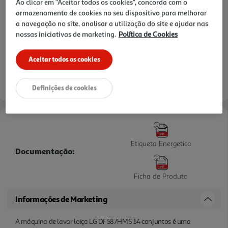
Ao clicar em "Aceitar todos os cookies", concorda com o
Pague sem custos com o seu
armazenamento de cookies no seu dispositivo para melhorar
Cartão de Débito ou Crédito
a navegação no site, analisar a utilização do site e ajudar nas
383,33 €
287,49 €
ou
nossas iniciativas de marketing.
Política de Cookies
TAEG: 0,0%
Aceitar todos os cookies
Saiba mais
Definições de cookies
Etiqueta Energetica
Documentação:
Ficha de Produto
Informações de Marketing
A máquina de lavar loiça LG DF587HMS 14 conjuntos é uma