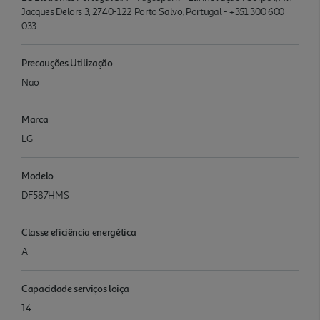
Jacques Delors 3, 2740-122 Porto Salvo, Portugal - +351 300 600
033
Precauções Utilização
Nao
Marca
LG
Modelo
DF587HMS
Classe eficiência energética
A
Capacidade serviços loiça
14