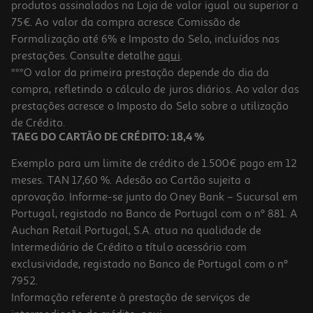
produtos assinalados na Loja de valor igual ou superior a
75€. Ao valor da compra acresce Comissão de
Formalização até 6% e Imposto do Selo, incluídos nas
prestações. Consulte detalhe
aqui
.
4.4
(23)
Máquina De Lavar Loiça Whirlpool W7f Hs51 X Inox 15 Conjuntos
***O valor da primeira prestação depende do dia da
Classe B
compra, refletindo o cálculo de juros diários. Ao valor das
729.99 €/un
prestações acresce o Imposto do Selo sobre a utilização
729,99 €
de Crédito.
TAEG DO CARTÃO DE CRÉDITO: 18,4 %
Exemplo para um limite de crédito de 1.500€ pago em 12
meses. TAN 17,60 %. Adesão ao Cartão sujeita a
aprovação. Informe-se junto do Oney Bank – Sucursal em
Portugal, registado no Banco de Portugal com o nº 881. A
Auchan Retail Portugal, S.A. atua na qualidade de
Intermediário de Crédito a título acessório com
exclusividade, registado no Banco de Portugal com o nº
7952.
Informação referente à prestação de serviços de
4.0
(1)