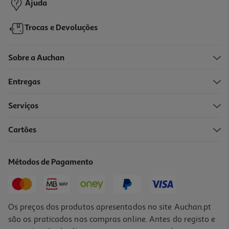
Ajuda
Trocas e Devoluções
Sobre a Auchan
Entregas
Serviços
5.0
(2)
Cartões
Máquina De Lavar Loiça Siemens Sn23ei03ke Inox 13 Conjuntos
Classe B
639.99 €/un
Métodos de Pagamento
639,99 €
Os preços dos produtos apresentados no site Auchan.pt
são os praticados nas compras online. Antes do registo e