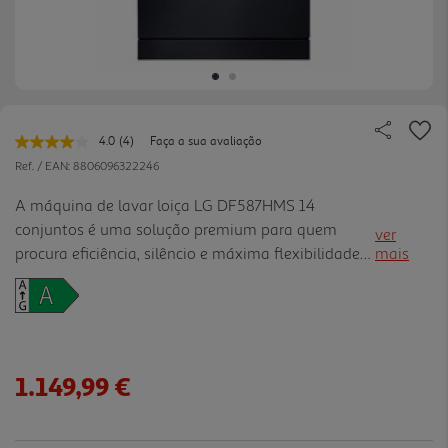
4.0
(4)
Faça a sua avaliação
Leu
4
Ref. / EAN:
8806096322246
avaliações.
Link
A máquina de lavar loiça LG DF587HMS 14
para
conjuntos é uma solução premium para quem
a
ver
mesma
procura eficiência, silêncio e máxima flexibilidade
mais
página.
na cozinha. Com classe energética A e capacidade
para 14 conjuntos, adapta-se facilmente a famílias
e a utilizações frequ entes, ajudando a reduzir
consumos sem abdicar do desempenho. A
tecnologia QuadWash com braços multidirecionais
1.149,99 €
proporciona uma limpeza mais completa,
enquanto o sistema EasyRack Plus e o 3.º cesto
facilitam a organização de pratos, copos e