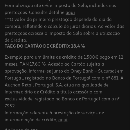
Formalização até 6% e Imposto do Selo, incluídos nas
prestações. Consulte detalhe
aqui
.
3.4
(9)
Maquina De Lavar Loiça Samsung Dw60cg550fsret Inox D
***O valor da primeira prestação depende do dia da
14conjuntos
compra, refletindo o cálculo de juros diários. Ao valor das
499.99 €/un
prestações acresce o Imposto do Selo sobre a utilização
499,99 €
de Crédito.
TAEG DO CARTÃO DE CRÉDITO: 18,4 %
Exemplo para um limite de crédito de 1.500€ pago em 12
meses. TAN 17,60 %. Adesão ao Cartão sujeita a
aprovação. Informe-se junto do Oney Bank – Sucursal em
Portugal, registado no Banco de Portugal com o nº 881. A
Auchan Retail Portugal, S.A. atua na qualidade de
Intermediário de Crédito a título acessório com
exclusividade, registado no Banco de Portugal com o nº
7952.
Informação referente à prestação de serviços de
4.1
(9)
intermediação de crédito,
aqui
.
Máquina De Lavar Loiça Hisense Hs623d10x Look Inox 14
Conjuntos Classe D