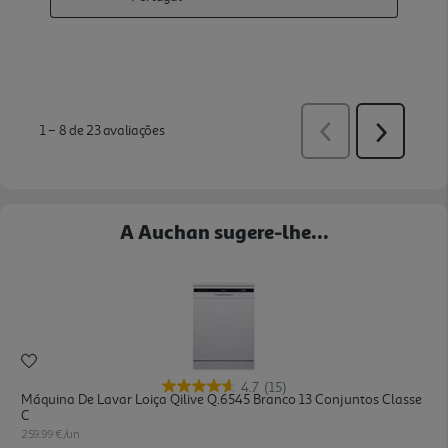
A Auchan sugere-lhe...
4.7
(15)
Máquina De Lavar Loiça Qilive Q.6545 Branco 13 Conjuntos Classe
C
259.99 €/un