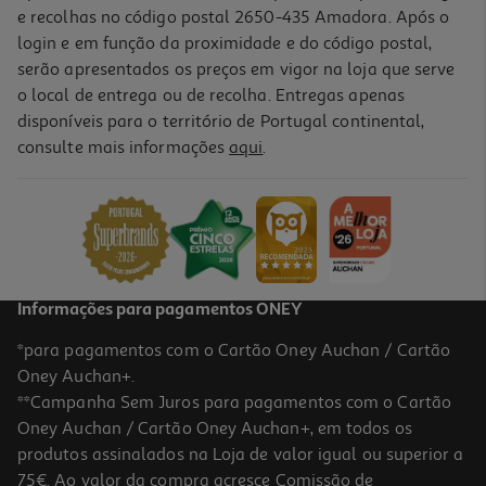
e recolhas no código postal 2650-435 Amadora. Após o
login e em função da proximidade e do código postal,
serão apresentados os preços em vigor na loja que serve
o local de entrega ou de recolha. Entregas apenas
disponíveis para o território de Portugal continental,
5.0
(2)
consulte mais informações
aqui
.
Máquina De Lavar Loiça Lg Df273fw Branco 14 Conjuntos Classe A
569.99 €/un
569,99 €
Informações para pagamentos ONEY
*para pagamentos com o Cartão Oney Auchan / Cartão
Oney Auchan+.
**Campanha Sem Juros para pagamentos com o Cartão
Oney Auchan / Cartão Oney Auchan+, em todos os
produtos assinalados na Loja de valor igual ou superior a
75€. Ao valor da compra acresce Comissão de