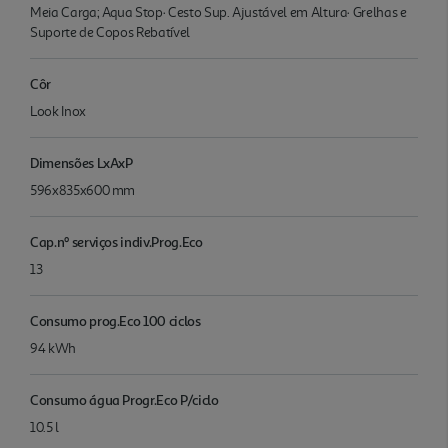
Meia Carga; Aqua Stop· Cesto Sup. Ajustável em Altura· Grelhas e
Suporte de Copos Rebatível
Côr
Look Inox
Dimensões LxAxP
596x835x600 mm
Cap.nº serviços indiv.Prog.Eco
13
Consumo prog.Eco 100 ciclos
94 kWh
Consumo água Progr.Eco P/ciclo
10.5 l