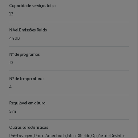
Capacidade serviços loiça
13
Nível Emissões Ruido
44 dB
Nº de programas
13
Nº de temperaturas
4
Regulável em altura
Sim
Outras características
Pré-Lavagem;Progr. Antecipada;Início Diferido;Opções de Desinf. e