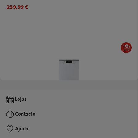
259,99 €
4.0
(13)
Máquina De Lavar Loiça Qilive Q.6347 Branca 14 Conjuntos Classe
Lojas
C
359.99 €/un
Contacto
359,99 €
Ajuda