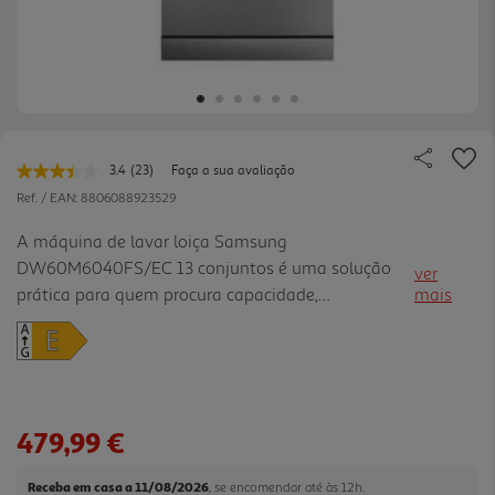
3.4
(23)
Faça a sua avaliação
Leu
23
Ref. / EAN:
8806088923529
avaliações.
Link
A máquina de lavar loiça Samsung
para
DW60M6040FS/EC 13 conjuntos é uma solução
a
ver
mesma
prática para quem procura capacidade,
mais
página.
flexibilidade e conveniência no dia a dia. Com
capacidade para 13 conjuntos e classe energética E,
adapta-se bem a famílias e a utilizações fr
equentes, permitindo lavar mais loiça de uma só
vez. Conta com 13 programas e 4 temperaturas,
479,99 €
oferecendo maior versatilidade para diferentes
tipos de carga e necessidades de lavagem. O cesto
Receba em casa a 11/08/2026
, se encomendar até às 12h.