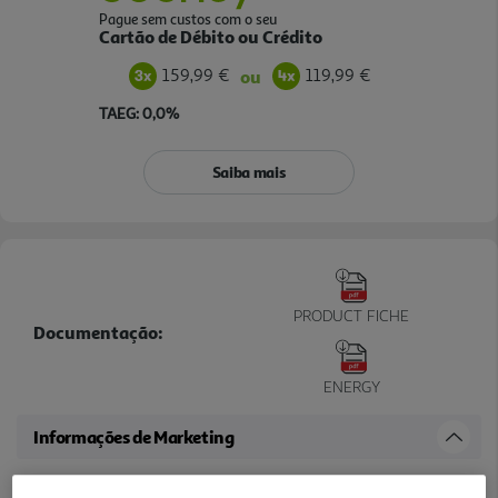
Pague sem custos com o seu
Cartão de Débito ou Crédito
159,99 €
119,99 €
ou
TAEG: 0,0%
Saiba mais
PRODUCT FICHE
Documentação:
ENERGY
Informações de Marketing
A máquina de lavar loiça Samsung DW60M6040FS/EC 13