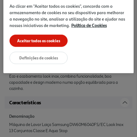
conjuntos é uma solução prática para quem procura capacidade,
Ao clicar em "Aceitar todos os cookies", concorda com o
flexibilidade e conveniência no dia a dia. Com capacidade para 13
armazenamento de cookies no seu dispositivo para melhorar
conjuntos e classe energética E, adapta-se bem a famílias e a
a navegação no site, analisar a utilização do site e ajudar nas
utilizações fr equentes, permitindo lavar mais loiça de uma só vez.
nossas iniciativas de marketing.
Política de Cookies
Conta com 13 programas e 4 temperaturas, oferecendo maior
versatilidade para diferentes tipos de carga e necessidades de
lavagem. O cesto superior ajustável em altura facilita a
Aceitar todos os cookies
organização de pratos, c opos e utensílios maiores, enquanto as
grelhas e suporte de copos rebatíveis ajudam a otimizar o espaço
Definições de cookies
interior. Inclui ainda pré-lavagem, programação antecipada, início
diferido, meia carga e Aqua Stop, reforçando a comodidade e a
segurança na utilizaçã o diária. Com 44 dB, 10.5 L de água por ciclo
Eco e acabamento look inox, combina funcionalidade, boa
capacidade e design moderno numa opção equilibrada para a
cozinha.
Características
Denominação
Máquina de Lavar Loiça Samsung DW60M6040FS/EC Look Inox
13 Conjuntos Classe E Aqua Stop