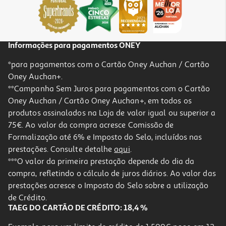
679,99 €
Informações para pagamentos ONEY
*para pagamentos com o Cartão Oney Auchan / Cartão
Oney Auchan+.
**Campanha Sem Juros para pagamentos com o Cartão
Oney Auchan / Cartão Oney Auchan+, em todos os
produtos assinalados na Loja de valor igual ou superior a
75€. Ao valor da compra acresce Comissão de
Formalização até 6% e Imposto do Selo, incluídos nas
prestações. Consulte detalhe
aqui
.
3.0
(2)
Maquina De Lavar Loiça Samsung Dw60cg550fwqet Branco D
***O valor da primeira prestação depende do dia da
14conjuntos
compra, refletindo o cálculo de juros diários. Ao valor das
449.99 €/un
prestações acresce o Imposto do Selo sobre a utilização
449,99 €
de Crédito.
TAEG DO CARTÃO DE CRÉDITO: 18,4 %