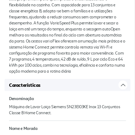
flexibilidade na cozinha. Com capacidade para 13 conjuntos e
classe energética B, adapta-se bem a famílias e a utilizações
frequentes, ajudando a reduzir consumos sem comprometer o
desempenho. A função VarioSpeed Plus permite lavar e secar a
loiça em até um terço do tempo, enquanto a secagem autoOpen
melhora os resultados no final do ciclo com abertura automática
da porta. Os cestos vari oFlex oferecem arrumação mais prática e o
sistema Home Connect permite controlo remoto via Wi-Fi e
configuração de programa favorito para maior conveniência. Com
7 programas, 4 temperaturas, 42 dB de ruído, 9 L por ciclo Eco e 64
kWh por 100 ciclos, combi na tecnologia, eficiência e conforto numa
opção moderna para a rotina diária
Características
Denominação
Máquina de Lavar Loiça Siemens SN23EI03KE Inox 13 Conjuntos
Classe B Home Connect.
Nome e Morada