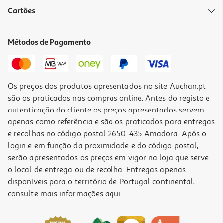
5.0
(3)
Cartões
Máquina De Lavar Loiça Bosch Sms4emi06e Inox 14 Conjuntos
Classe B
679.99 €/un
Métodos de Pagamento
679,99 €
Os preços dos produtos apresentados no site Auchan.pt
são os praticados nas compras online. Antes do registo e
autenticação do cliente os preços apresentados servem
apenas como referência e são os praticados para entregas
e recolhas no código postal 2650-435 Amadora. Após o
login e em função da proximidade e do código postal,
serão apresentados os preços em vigor na loja que serve
o local de entrega ou de recolha. Entregas apenas
disponíveis para o território de Portugal continental,
consulte mais informações
aqui
.
Máquina De Lavar Loiça Lg Df273fvs Silver 14 Conjuntos Classe A
679.99 €/un