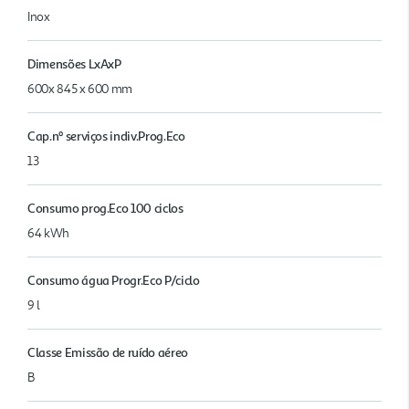
Inox
Dimensões LxAxP
600x 845 x 600 mm
Cap.nº serviços indiv.Prog.Eco
13
Consumo prog.Eco 100 ciclos
64 kWh
Consumo água Progr.Eco P/ciclo
9 l
Classe Emissão de ruído aéreo
B