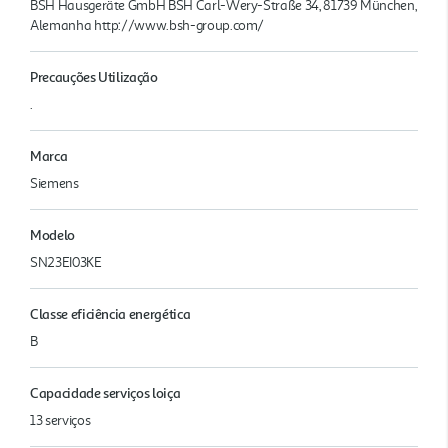
BSH Hausgeräte GmbH BSH Carl-Wery-Straße 34, 81739 München,
Alemanha http://www.bsh-group.com/
Precauções Utilização
.
Marca
Siemens
Modelo
SN23EI03KE
Classe eficiência energética
B
Capacidade serviços loiça
13 serviços