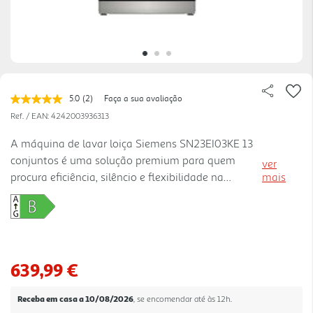
5.0
(2)
Faça a sua avaliação
Leu
2
Ref. / EAN:
4242003936313
avaliações.
Link
A máquina de lavar loiça Siemens SN23EI03KE 13
para
conjuntos é uma solução premium para quem
a
ver
mesma
procura eficiência, silêncio e flexibilidade na
mais
página.
cozinha. Com capacidade para 13 conjuntos e
classe energética B, adapta-se bem a famílias e a
utilizações frequentes, ajudando a reduzir
consumos sem comprometer o desempenho. A
função VarioSpeed Plus permite lavar e secar a
639,99 €
loiça em até um terço do tempo, enquanto a
secagem autoOpen melhora os resultados no final
Receba em casa a 10/08/2026
, se encomendar até às 12h.
do ciclo com abertura automática da porta. Os