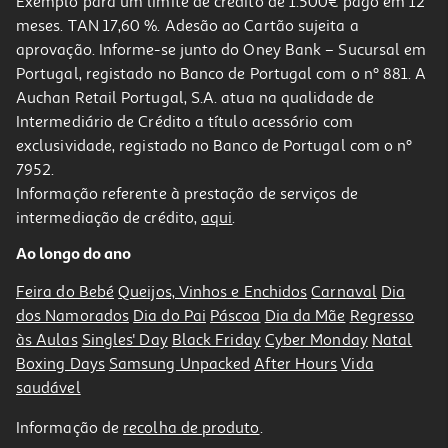
Exemplo para um limite de crédito de 1.500€ pago em 12
meses. TAN 17,60 %. Adesão ao Cartão sujeita a
aprovação. Informe-se junto do Oney Bank – Sucursal em
Portugal, registado no Banco de Portugal com o nº 881. A
Auchan Retail Portugal, S.A. atua na qualidade de
Intermediário de Crédito a título acessório com
exclusividade, registado no Banco de Portugal com o nº
7952.
Informação referente à prestação de serviços de
5.0
(2)
intermediação de crédito,
aqui
.
Máquina De Lavar Loiça Beko Bdfn05330x Inox D 13 Conjuntos
Ao longo do ano
459.99 €/un
Feira do Bebé
Queijos, Vinhos e Enchidos
Carnaval
Dia
459,99 €
dos Namorados
Dia do Pai
Páscoa
Dia da Mãe
Regresso
às Aulas
Singles' Day
Black Friday
Cyber Monday
Natal
Boxing Days
Samsung Unpacked
After Hours
Vida
saudável
Informação de
recolha de produto
.