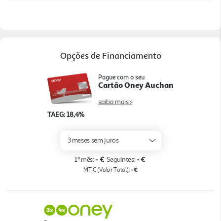
cestos vari oFlex oferecem arrumação mais prática
e o sistema Home Connect permite controlo
remoto via Wi-Fi e configuração de programa
favorito para maior conveniência. Com 7
Opções de Financiamento
programas, 4 temperaturas, 42 dB de ruído, 9 L por
ciclo Eco e 64 kWh por 100 ciclos, combi na
Pague com o seu
tecnologia, eficiência e conforto numa opção
Cartão Oney Auchan
moderna para a rotina diária
saiba mais >
TAEG: 18,4%
3 meses sem juros
- €
- €
1º mês:
Seguintes:
- €
MTIC (Valor Total):