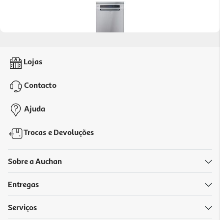
4.0
(1)
Máquina De Lavar Loiça Candy Cf 4b7f0x Inox 14 Conjuntos
Lojas
Classe B
549.99 €/un
Contacto
549,99 €
Ajuda
Trocas e Devoluções
Sobre a Auchan
Entregas
Serviços