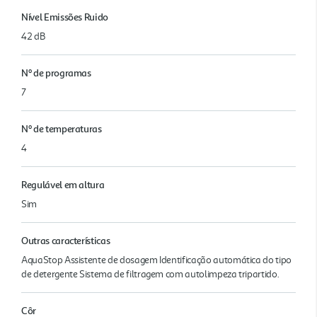
Nível Emissões Ruido
42 dB
Nº de programas
7
Nº de temperaturas
4
Regulável em altura
Sim
Outras características
AquaStop Assistente de dosagem Identificação automática do tipo
de detergente Sistema de filtragem com autolimpeza tripartido.
Côr