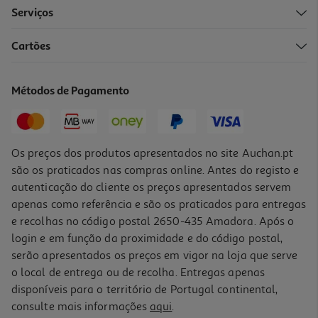
Serviços
4.5
(14)
Cartões
Máquina De Lavar Roupa Qilive Q.6395 - Branco A 7kg
269.99 €/un
Métodos de Pagamento
269,99 €
Os preços dos produtos apresentados no site Auchan.pt
são os praticados nas compras online. Antes do registo e
autenticação do cliente os preços apresentados servem
apenas como referência e são os praticados para entregas
e recolhas no código postal 2650-435 Amadora. Após o
login e em função da proximidade e do código postal,
serão apresentados os preços em vigor na loja que serve
o local de entrega ou de recolha. Entregas apenas
disponíveis para o território de Portugal continental,
4.5
(4)
consulte mais informações
aqui
.
Máquina De Lavar Roupa Samsung Ww80cgc04daeep Wi-Fi -