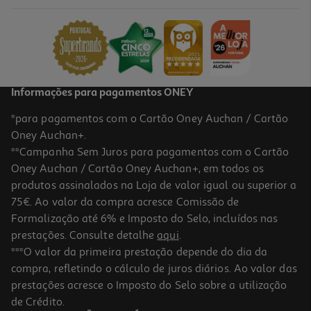
Branco A 8kg
639.99 €/un
639,99 €
Indisponível online
Informações para pagamentos ONEY
*para pagamentos com o Cartão Oney Auchan / Cartão
Oney Auchan+.
**Campanha Sem Juros para pagamentos com o Cartão
Oney Auchan / Cartão Oney Auchan+, em todos os
produtos assinalados na Loja de valor igual ou superior a
75€. Ao valor da compra acresce Comissão de
Formalização até 6% e Imposto do Selo, incluídos nas
prestações. Consulte detalhe
aqui
.
3.9
(7)
Máquina De Lavar Roupa Hotpoint Nws 8469 Wk Spt - Branco A
***O valor da primeira prestação depende do dia da
8kg
compra, refletindo o cálculo de juros diários. Ao valor das
429.99 €/un
prestações acresce o Imposto do Selo sobre a utilização
429,99 €
de Crédito.