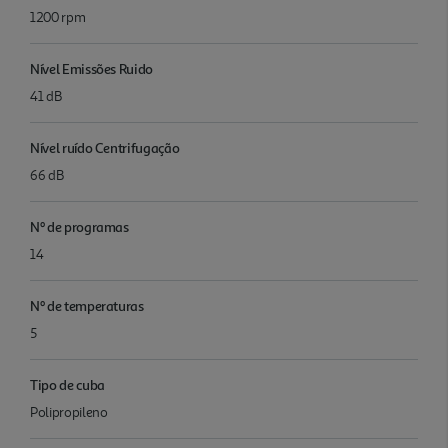
1200 rpm
Nível Emissões Ruido
41 dB
Nível ruído Centrifugação
66 dB
Nº de programas
14
Nº de temperaturas
5
Tipo de cuba
Polipropileno