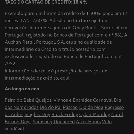
TAEG DO CARTÃO DE CRÉDITO: 18,4 %
Exemplo para um limite de crédito de 1.500€ pago em 12
meses. TAN 17,60 %. Adesão ao Cartão sujeita a
aprovação. Informe-se junto do Oney Bank – Sucursal em
Portugal, registado no Banco de Portugal com o nº 881. A
Auchan Retail Portugal, S.A. atua na qualidade de
Intermediário de Crédito a título acessório com
exclusividade, registado no Banco de Portugal com o nº
7952.
Informação referente à prestação de serviços de
4.4
(5)
intermediação de crédito,
aqui
.
Máquina De Lavar Roupa Haier Hw80-Bp14357tuib - Branco A-
10% 8kg
Ao longo do ano
399.99 €/un
Feira do Bebé
Queijos, Vinhos e Enchidos
Carnaval
Dia
399,99 €
dos Namorados
Dia do Pai
Páscoa
Dia da Mãe
Regresso
às Aulas
Singles' Day
Black Friday
Cyber Monday
Natal
Boxing Days
Samsung Unpacked
After Hours
Vida
saudável