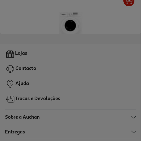
4.3
(10)
Máquina Lavar Roupa Qilive Q.6543 - Branco D 6kg
Lojas
219.99 €/un
Contacto
219,99 €
Ajuda
Trocas e Devoluções
Sobre a Auchan
Entregas