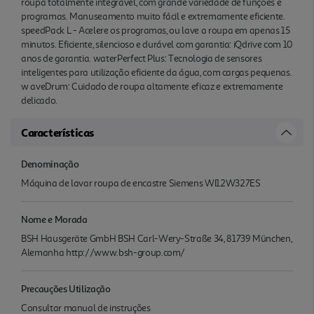
roupa totalmente integrável, com grande variedade de funções e
programas. Manuseamento muito fácil e extremamente eficiente.
speedPack L - Acelere os programas, ou lave a roupa em apenas 15
minutos. Eficiente, silencioso e durável com garantia: iQdrive com 10
anos de garantia. waterPerfect Plus: Tecnologia de sensores
inteligentes para utilização eficiente da água, com cargas pequenas.
w aveDrum: Cuidado de roupa altamente eficaz e extremamente
delicado.
Características
Denominação
Máquina de lavar roupa de encastre Siemens WI12W327ES
Nome e Morada
BSH Hausgeräte GmbH BSH Carl-Wery-Straße 34, 81739 München,
Alemanha http://www.bsh-group.com/
Precauções Utilização
Consultar manual de instruções