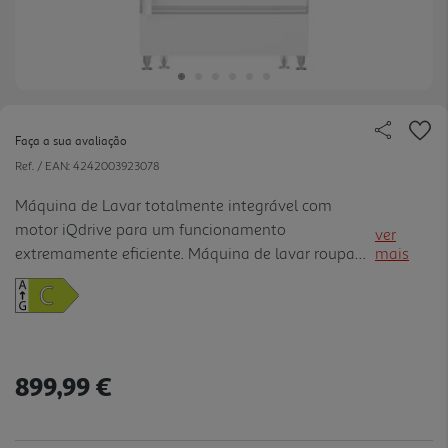
Faça a sua avaliação
Ref. / EAN:
4242003923078
Máquina de Lavar totalmente integrável com
motor iQdrive para um funcionamento
ver
extremamente eficiente. Máquina de lavar roupa
mais
totalmente integrável, com grande variedade de
funções e programas. Manuseamento muito fácil e
extremamente eficiente. speedPack L - Acelere os
programas, ou lave a roupa em apenas 15 minutos.
Eficiente, silencioso e durável com garantia: iQdrive
899,99 €
com 10 anos de garantia. waterPerfect Plus:
Tecnologia de sensores inteligentes para utilização
eficiente da água, com cargas pequenas. w