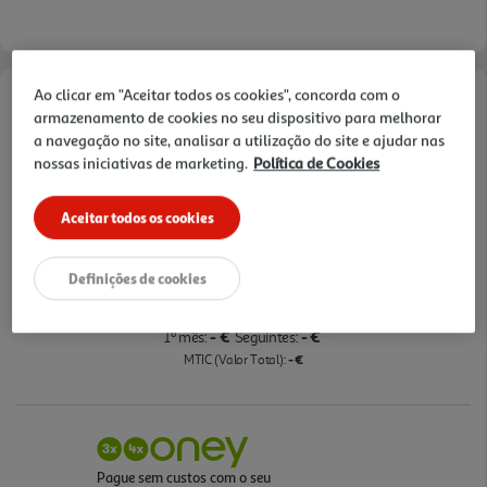
aveDrum: Cuidado de roupa altamente eficaz e
extremamente delicado.
Ao clicar em "Aceitar todos os cookies", concorda com o
Opções de Financiamento
armazenamento de cookies no seu dispositivo para melhorar
a navegação no site, analisar a utilização do site e ajudar nas
Pague com o seu
nossas iniciativas de marketing.
Política de Cookies
Cartão Oney Auchan
saiba mais >
Aceitar todos os cookies
TAEG: 18,4%
Definições de cookies
3 meses sem juros
- €
- €
1º mês:
Seguintes:
- €
MTIC (Valor Total):
Pague sem custos com o seu