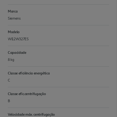
Marca
Siemens
Modelo
WI12W327ES
Capacidade
8 kg
Classe eficiência energética
C
Classe efic.centrifugação
B
Velocidade máx. centrifugação