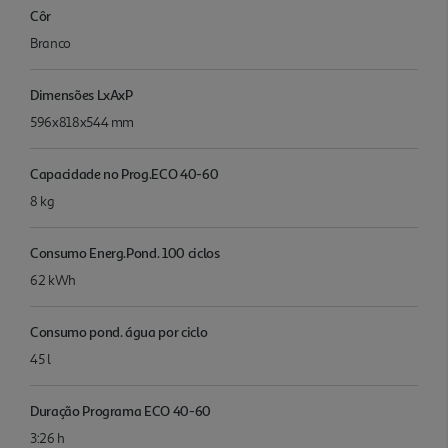
Côr
Branco
Dimensões LxAxP
596x818x544 mm
Capacidade no Prog.ECO 40-60
8 kg
Consumo Energ.Pond. 100 ciclos
62 kWh
Consumo pond. água por ciclo
45 l
Duração Programa ECO 40-60
3:26 h