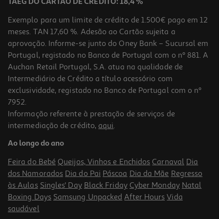
TAEG DO CARTÃO DE CRÉDITO: 18,4 %
Exemplo para um limite de crédito de 1.500€ pago em 12
meses. TAN 17,60 %. Adesão ao Cartão sujeita a
aprovação. Informe-se junto do Oney Bank – Sucursal em
Portugal, registado no Banco de Portugal com o nº 881. A
Auchan Retail Portugal, S.A. atua na qualidade de
Intermediário de Crédito a título acessório com
exclusividade, registado no Banco de Portugal com o nº
7952.
Informação referente à prestação de serviços de
4.7
(2236)
intermediação de crédito,
aqui
.
Máquina De Lavar Roupa Lg F4wr3510a0w - Branco A 10kg
Ao longo do ano
549.99 €/un
Feira do Bebé
Queijos, Vinhos e Enchidos
Carnaval
Dia
549,99 €
dos Namorados
Dia do Pai
Páscoa
Dia da Mãe
Regresso
às Aulas
Singles' Day
Black Friday
Cyber Monday
Natal
Boxing Days
Samsung Unpacked
After Hours
Vida
saudável