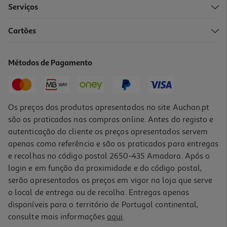
Serviços
Cartões
Máquina Lavar Roupa Lg F2x50s9tlb - Branca A 9 Kg
437.99 €/un
Métodos de Pagamento
437,99 €
Os preços dos produtos apresentados no site Auchan.pt
são os praticados nas compras online. Antes do registo e
autenticação do cliente os preços apresentados servem
apenas como referência e são os praticados para entregas
e recolhas no código postal 2650-435 Amadora. Após o
login e em função da proximidade e do código postal,
serão apresentados os preços em vigor na loja que serve
o local de entrega ou de recolha. Entregas apenas
disponíveis para o território de Portugal continental,
4.7
(3960)
consulte mais informações
aqui
.
Máquina De Lavar Roupa Lg F4wr5013a6w - Branco A 13kg