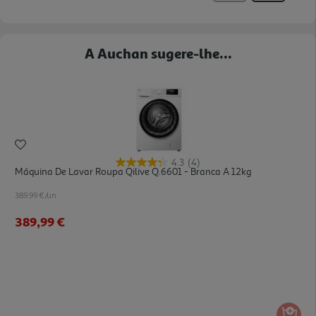
A Auchan sugere-lhe...
4.3
(4)
Máquina De Lavar Roupa Qilive Q.6601 - Branca A 12kg
389.99 €/un
389,99 €