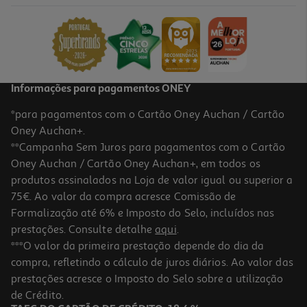
649.99 €/un
649,99 €
Informações para pagamentos ONEY
*para pagamentos com o Cartão Oney Auchan / Cartão
Oney Auchan+.
**Campanha Sem Juros para pagamentos com o Cartão
Oney Auchan / Cartão Oney Auchan+, em todos os
produtos assinalados na Loja de valor igual ou superior a
75€. Ao valor da compra acresce Comissão de
Formalização até 6% e Imposto do Selo, incluídos nas
prestações. Consulte detalhe
aqui
.
Máquina De Lavar Roupa Candy Br 410bl8-S Branco A-20% 10kg
***O valor da primeira prestação depende do dia da
1400rpm
compra, refletindo o cálculo de juros diários. Ao valor das
449.99 €/un
prestações acresce o Imposto do Selo sobre a utilização
449,99 €
de Crédito.