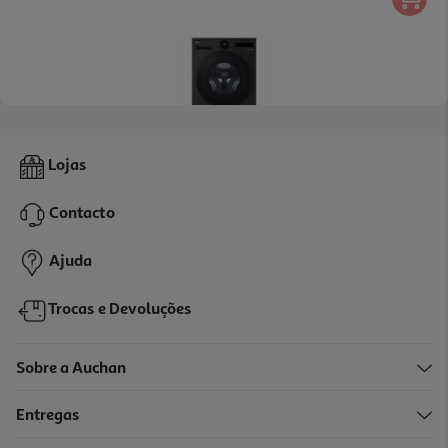
5.0
(1)
Máquina Lavar Roupa Lg F4x7511tbb - Preto Matte A 11kg
Lojas
749.99 €/un
Contacto
749,99 €
Ajuda
Trocas e Devoluções
Sobre a Auchan
Entregas