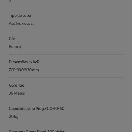
5
Tipo de cuba
Aco Inoxidavel
Côr
Branco
Dimensões LxAxP
700*990*830 mm
Garantia
36 Meses
Capacidade no Prog.ECO 40-60
20 kg
Consumo Energ.Pond. 100 ciclos