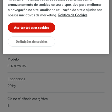
TurboWashT Limpeza Rápida com TurboWashT. 6MotionDD
armazenamento de cookies no seu dispositivo para melhorar
Lavagem para todos os tipos de tecido. SteamT Elimina 99,9% dos
a navegação no site, analisar a utilização do site e ajudar nas
alérgenos dos seus tecidos. Maior durabilidade - O vidro temperado
nossas iniciativas de marketing.
Política de Cookies
garante uma maior durabilidade.
Aceitar todos os cookies
Características
Marca
Definições de cookies
LG
Modelo
F0P3CYV2W
Capacidade
20 kg
Classe eficiência energética
B