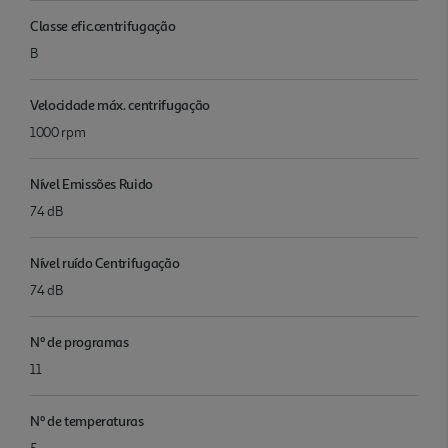
Classe efic.centrifugação
B
Velocidade máx. centrifugação
1000 rpm
Nível Emissões Ruido
74 dB
Nível ruído Centrifugação
74 dB
Nº de programas
11
Nº de temperaturas