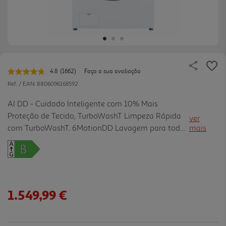
4.8
(1662)
Faça a sua avaliação
Leu
1662
Ref. / EAN:
8806096168592
avaliações.
Link
AI DD - Cuidado Inteligente com 10% Mais
para
Proteção de Tecido, TurboWashT Limpeza Rápida
a
ver
mesma
com TurboWashT. 6MotionDD Lavagem para todos
mais
página.
os tipos de tecido. SteamT Elimina 99,9% dos
alérgenos dos seus tecidos. Maior durabilidade - O
vidro temperado garante uma maior durabilidade.
1.549,99 €