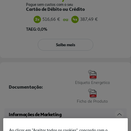
Pague sem custos com o seu
Cartão de Débito ou Crédito
516,66 €
387,49 €
ou
TAEG: 0,0%
Saiba mais
Etiqueta Energetica
Documentação:
Ficha de Produto
Informações de Marketing
AI DD - Cuidado Inteligente com 10% Mais Proteção de Tecido,
Ao clicar em "Aceitar todos os cookies", concorda com o