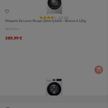
4.3
(4)
Máquina De Lavar Roupa Qilive Q.6601 - Branca A 12kg
389.99 €/un
389,99 €
4.5
(26)