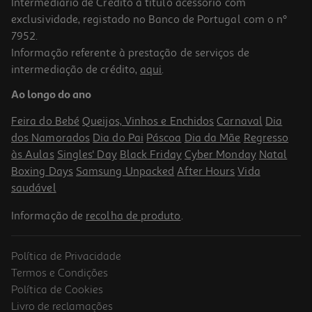
Intermediário de Crédito a título acessório com
exclusividade, registado no Banco de Portugal com o nº
7952.
Informação referente à prestação de serviços de
4.3
(223)
intermediação de crédito,
aqui
.
Máquina De Lavar Roupa Lg F4x1009nwk - Branco A 9kg
Ao longo do ano
439.99 €/un
Feira do Bebé
Queijos, Vinhos e Enchidos
Carnaval
Dia
439,99 €
dos Namorados
Dia do Pai
Páscoa
Dia da Mãe
Regresso
às Aulas
Singles' Day
Black Friday
Cyber Monday
Natal
Boxing Days
Samsung Unpacked
After Hours
Vida
saudável
Informação de
recolha de produto
.
Política de Privacidade
Termos e Condições
Política de Cookies
Livro de reclamações