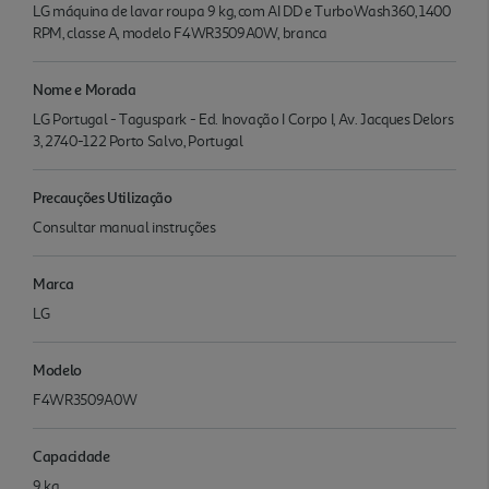
LG máquina de lavar roupa 9 kg, com AI DD e TurboWash360, 1400
RPM, classe A, modelo F4WR3509A0W, branca
Nome e Morada
LG Portugal - Taguspark - Ed. Inovação I Corpo I, Av. Jacques Delors
3, 2740-122 Porto Salvo, Portugal
Precauções Utilização
Consultar manual instruções
Marca
LG
Modelo
F4WR3509A0W
Capacidade
9 kg