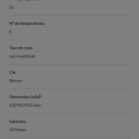
14
Nº de temperaturas
6
Tipo de cuba
aço inoxidável
Côr
Branco
Dimensões LxAxP
600*850*565 mm
Garantia
36 Meses