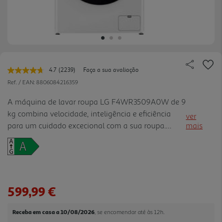
4.7
(2239)
Faça a sua avaliação
Leu
2239
Ref. / EAN:
8806084216359
avaliações.
Link
A máquina de lavar roupa LG F4WR3509A0W de 9
para
kg combina velocidade, inteligência e eficiência
a
ver
mesma
para um cuidado excecional com a sua roupa.
mais
página.
Equipada com a tecnologia AI DD, a máquina
analisa o peso e a suavidade dos tecidos para
selecionar os movimentos de lavagem mais
adequados, proporcionando uma limpeza profunda
e protegendo as suas peças de vestuário contra o
599,99 €
desgaste. Para os dias mais atarefados, a
tecnologia TurboWash360° permite realizar uma
Receba em casa a 10/08/2026
, se encomendar até às 12h.
lavagem completa em apenas 39 minutos, sem