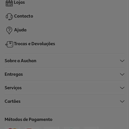
Máquina De Lavar Roupa Samsung Ww90cgc04daeep Ecobubble
Lojas
- Branco A 9kg
449.99 €/un
Contacto
449,99 €
Ajuda
Trocas e Devoluções
Sobre a Auchan
Entregas
Serviços
Cartões
Máquina Lavar Roupa Lg F2x50s9tlb - Branca A 9 Kg
437.99 €/un
Métodos de Pagamento
437,99 €