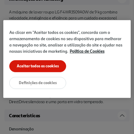
A máquina de lavar roupa LG F4WR3509A0W de 9 kg combina
velocidade, inteligência e eficiência para um cuidado excecional
com a sua roupa. Equipada com a tecnologia AI DD, a máquina
analisa o peso e a suavidade dos tecidos para selecionar os
Ao clicar em "Aceitar todos os cookies", concorda com o
movimentos de lavagem mais adequados, proporcionando uma
armazenamento de cookies no seu dispositivo para melhorar
limpeza profunda e protegendo as suas peças de vestuário contra
a navegação no site, analisar a utilização do site e ajudar nas
o desgaste. Para os dias mais atarefados, a tecnologia
nossas iniciativas de marketing.
Política de Cookies
TurboWash360° permite realizar uma lavagem completa em
apenas 39 minutos, sem comprometer o s resultados. Ao mesmo
tempo, a função Steam utiliza o poder do vapor para higienizar a
Aceitar todos os cookies
roupa, eliminando 99,9% dos alergénios, e para reduzir os vincos,
facilitando a passagem a ferro. Com conectividade Wi-Fi e a
Definições de cookies
aplicação ThinQ, pode gerir a sua máqui na de lavar à distância,
descarregar novos programas e ter o controlo total na palma da
sua mão. A sua construção robusta, com um motor Inverter
DirectDrive silencioso e uma porta em vidro temperado.
Características
Denominação