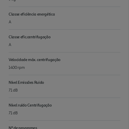
Classe eficiência energética
A
Classe efic.centrifugação
A
Velocidade máx. centrifugação
1400 rpm
Nível Emissões Ruido
71 dB
Nível ruído Centrifugação
71 dB
Nº de programas