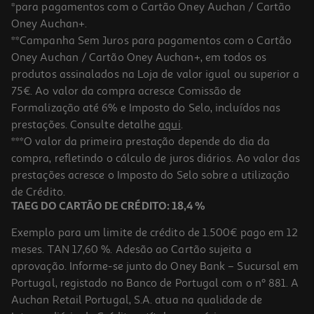
*para pagamentos com o Cartão Oney Auchan / Cartão
Oney Auchan+.
**Campanha Sem Juros para pagamentos com o Cartão
Oney Auchan / Cartão Oney Auchan+, em todos os
produtos assinalados na Loja de valor igual ou superior a
75€. Ao valor da compra acresce Comissão de
Formalização até 6% e Imposto do Selo, incluídos nas
prestações. Consulte detalhe
aqui
.
4.7
(3957)
Máquina De Lavar Roupa Lg F4wr5013a6w - Branco A 13kg
***O valor da primeira prestação depende do dia da
compra, refletindo o cálculo de juros diários. Ao valor das
649.99 €/un
prestações acresce o Imposto do Selo sobre a utilização
649,99 €
de Crédito.
TAEG DO CARTÃO DE CRÉDITO: 18,4 %
Exemplo para um limite de crédito de 1.500€ pago em 12
meses. TAN 17,60 %. Adesão ao Cartão sujeita a
aprovação. Informe-se junto do Oney Bank – Sucursal em
Portugal, registado no Banco de Portugal com o nº 881. A
Auchan Retail Portugal, S.A. atua na qualidade de