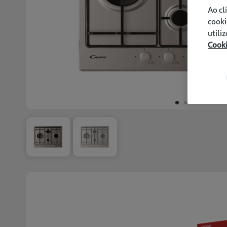
Ao cl
cooki
utili
Cook