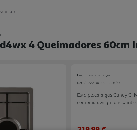
squisar
o
6d4wx 4 Queimadores 60cm I
Faça a sua avaliação
Ref. / EAN:
8016361966840
Esta placa a gás Candy CH
combina design funcional co
cozinha. Equipada com 4 qu
incluindo um queimador de 
oferece a precisão necessá
219,99 €
rápida. As grelhas esmaltad
Next