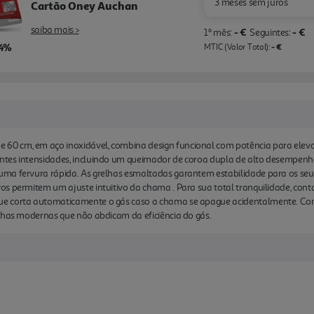
3 meses sem juros
Cartão Oney Auchan
saiba mais >
- €
- €
1º mês:
Seguintes:
,4%
- €
MTIC (Valor Total):
 cm, em aço inoxidável, combina design funcional com potência para elevar
tes intensidades, incluindo um queimador de coroa dupla de alto desempenho 
a fervura rápida. As grelhas esmaltadas garantem estabilidade para os seus r
os permitem um ajuste intuitivo da chama . Para sua total tranquilidade, co
ue corta automaticamente o gás caso a chama se apague acidentalmente. C
inhas modernas que não abdicam da eficiência do gás.