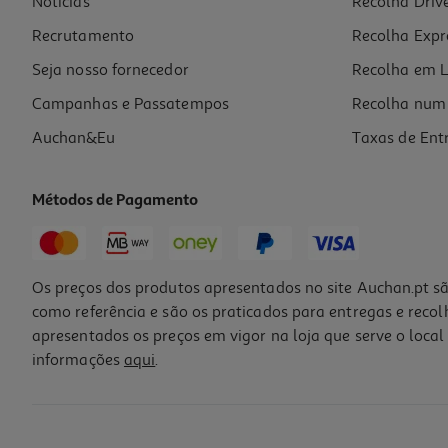
Notícias
Recolha Driv
259.99 €/un
Recrutamento
Recolha Expr
259,99 €
Seja nosso fornecedor
Recolha em L
Campanhas e Passatempos
Recolha num 
Auchan&Eu
Taxas de Ent
Métodos de Pagamento
Os preços dos produtos apresentados no site Auchan.pt sã
como referência e são os praticados para entregas e reco
apresentados os preços em vigor na loja que serve o local 
informações
aqui
.
Placa A Gás Bosch Pnp6b6k40 Serie 4 60 Cm Vidro Preto 4 Queimador
349.99 €/un