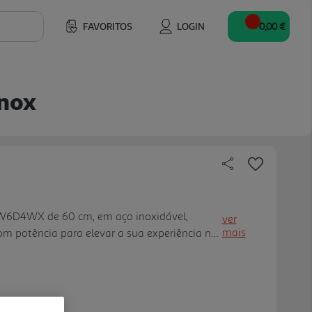
FAVORITOS
LOGIN
0,00 €
nox
W6D4WX de 60 cm, em aço inoxidável,
ver
mais
m potência para elevar a sua experiência na
eimadores de diferentes intensidades,
coroa dupla de alto desempenho (a té 4 kW),
ria desde um lume brando até uma fervura
as garantem estabilidade para os seus