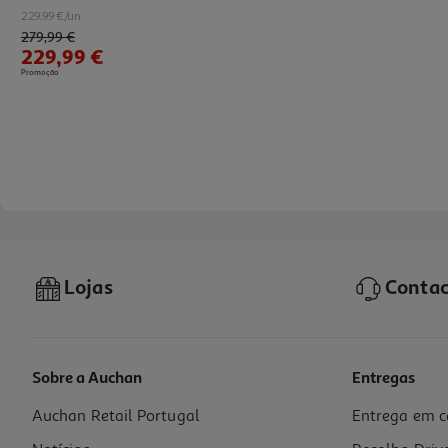
229.99 €/un
Price reduced from
to
279,99 €
229,99 €
Promoção
Lojas
Contac
Sobre a Auchan
Entregas
Auchan Retail Portugal
Entrega em c
Placa A Gás Hotpoint Pcn 642 T/ix/ha Inox 59cm 4 Queimadores