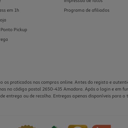
e
Impressão de fotos
ess em 1h
Programa de afiliados
oja
Ponto Pickup
rega
o os praticados nas compras online. Antes do registo e autent
lhas no código postal 2650-435 Amadora. Após o login e em fu
de entrega ou de recolha. Entregas apenas disponíveis para o t
es