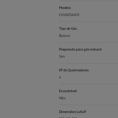
Modelo
CHW6D4WX
Tipo de Gás
Butano
Preparado para gás natural
Sim
Nº de Queimadores
4
Encastrável
Não
Dimensões LxAxP