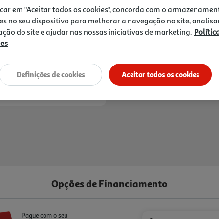
recipientes e são fáceis de
icar em "Aceitar todos os cookies", concorda com o armazenamen
rotativos permitem um ajust
es no seu dispositivo para melhorar a navegação no site, analisa
tranquilidade, conta com u
zação do site e ajudar nas nossas iniciativas de marketing.
Polític
cada queimador que corta 
ies
apague acidentalmente. Co
escolha ideal para cozinha
Entrega estimada entre
24
gás.
Definições de cookies
Aceitar todos os cookies
Opções de Financiamento
Pague com o seu