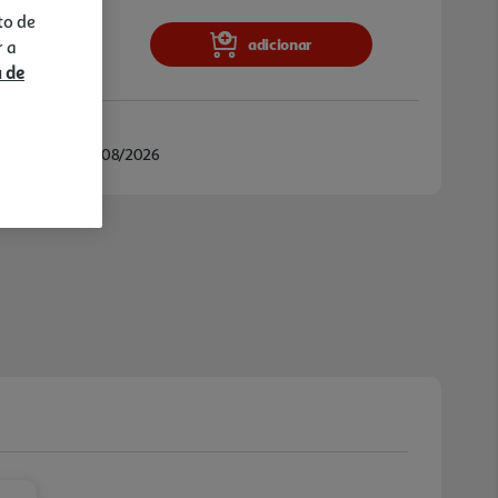
 limpar, enquanto os comandos frontais
to de
e intuitivo da chama . Para sua total
adicionar
r a
m sistema de segurança eletromagnético em
a de
automaticamente o gás caso a chama se
m um acabamento elegante e duradouro, é a
s modernas que não abdicam da eficiência do
/08/2026 e 25/08/2026