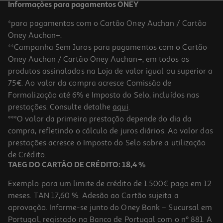
Informações para pagamentos ONEY
*para pagamentos com o Cartão Oney Auchan / Cartão
Oney Auchan+.
**Campanha Sem Juros para pagamentos com o Cartão
Oney Auchan / Cartão Oney Auchan+, em todos os
produtos assinalados na Loja de valor igual ou superior a
75€. Ao valor da compra acresce Comissão de
Formalização até 6% e Imposto do Selo, incluídos nas
prestações. Consulte detalhe
aqui
.
Placa A Gás Teka Gbe 64000 Kb 60 Cm Vidro Preto 4 Queimadores
***O valor da primeira prestação depende do dia da
compra, refletindo o cálculo de juros diários. Ao valor das
219.99 €/un
prestações acresce o Imposto do Selo sobre a utilização
219,99 €
de Crédito.
TAEG DO CARTÃO DE CRÉDITO: 18,4 %
Exemplo para um limite de crédito de 1.500€ pago em 12
meses. TAN 17,60 %. Adesão ao Cartão sujeita a
aprovação. Informe-se junto do Oney Bank – Sucursal em
Portugal, registado no Banco de Portugal com o nº 881. A