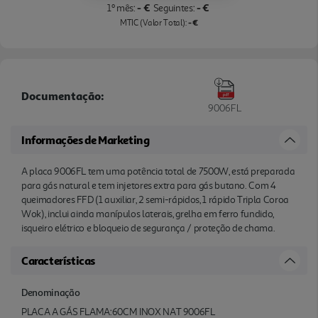
- €
- €
1º mês:
Seguintes:
- €
MTIC (Valor Total):
Documentação:
9006FL
Informações de Marketing
A placa 9006FL tem uma potência total de 7500W, está preparada
para gás natural e tem injetores extra para gás butano. Com 4
queimadores FFD (1 auxiliar, 2 semi-rápidos, 1 rápido Tripla Coroa
Wok), inclui ainda manípulos laterais, grelha em ferro fundido,
isqueiro elétrico e bloqueio de segurança / proteção de chama.
Características
Denominação
PLACA A GÁS FLAMA:60CM INOX NAT 9006FL