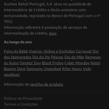
Auchan Retail Portugal, S.A. atua na qualidade de
Intermediário de Crédito a título acessório com
exclusividade, registado no Banco de Portugal com o nº
7952.
Informação referente à prestação de serviços de
intermediação de crédito,
aqui
.
Placa A Gás Natural Candy Cvg6b Vitro Gás Preto
Ao longo do ano
239.99 €/un
Feira do Bebé
Queijos, Vinhos e Enchidos
Carnaval
Dia
239,99 €
dos Namorados
Dia do Pai
Páscoa
Dia da Mãe
Regresso
às Aulas
Singles' Day
Black Friday
Cyber Monday
Natal
Boxing Days
Samsung Unpacked
After Hours
Vida
saudável
Informação de
recolha de produto
.
Política de Privacidade
Termos e Condições