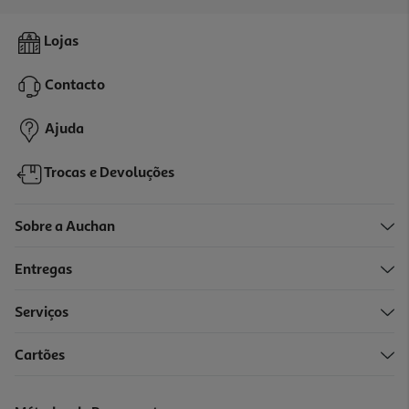
Placa A Gás Bosch Pnp6b6k40 Serie 4 60 Cm Vidro Preto 4
Lojas
Queimadores
349.99 €/un
Contacto
349,99 €
Ajuda
Trocas e Devoluções
Sobre a Auchan
Entregas
Serviços
4.5
(2)
Cartões
Placa A Gás Natural Flama 9005fl Inox 60cm
169.99 €/un