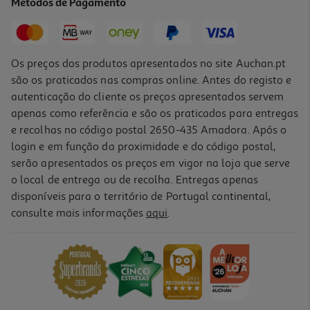
Métodos de Pagamento
169,99 €
Os preços dos produtos apresentados no site Auchan.pt
são os praticados nas compras online. Antes do registo e
autenticação do cliente os preços apresentados servem
apenas como referência e são os praticados para entregas
e recolhas no código postal 2650-435 Amadora. Após o
login e em função da proximidade e do código postal,
serão apresentados os preços em vigor na loja que serve
o local de entrega ou de recolha. Entregas apenas
disponíveis para o território de Portugal continental,
5.0
(1)
consulte mais informações
aqui
.
Placa A Gás Teka Hlx 640 Kba0e Ix Inox 60 Cm 4 Queimadores
179.99 €/un
179,99 €