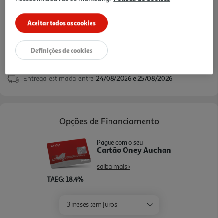
Aceitar todos os cookies
Definições de cookies
Entrega estimada entre
24/08/2026 e 25/08/2026
Opções de Financiamento
Pague com o seu
Cartão Oney Auchan
saiba mais >
TAEG: 18,4%
3 meses sem juros