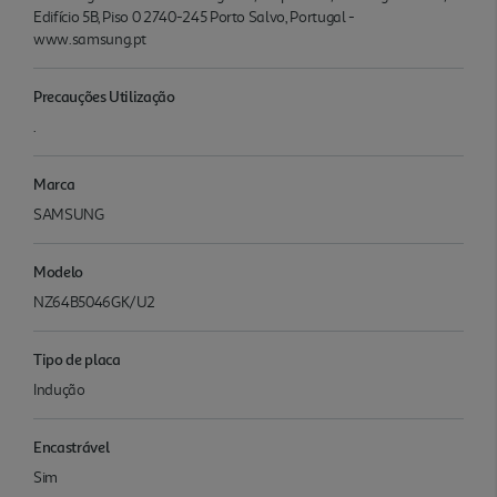
Edifício 5B, Piso 0 2740-245 Porto Salvo, Portugal -
www.samsung.pt
Precauções Utilização
.
Marca
SAMSUNG
Modelo
NZ64B5046GK/U2
Tipo de placa
Indução
Encastrável
Sim