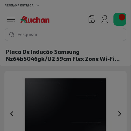
RESERVAR
ENTREGA
Pesquisar
Placa De Indução Samsung
Nz64b5046gk/u2 59cm Flex Zone Wi-Fi
Preta
Previous
Ne