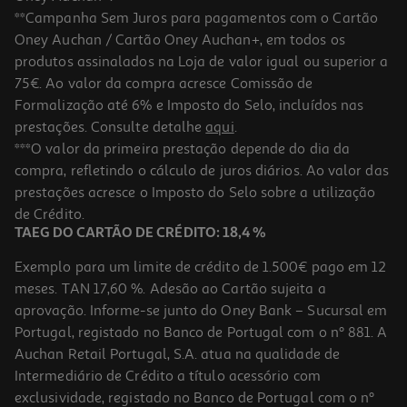
**Campanha Sem Juros para pagamentos com o Cartão
Oney Auchan / Cartão Oney Auchan+, em todos os
produtos assinalados na Loja de valor igual ou superior a
75€. Ao valor da compra acresce Comissão de
Formalização até 6% e Imposto do Selo, incluídos nas
prestações. Consulte detalhe
aqui
.
2.7
(3)
Placa De Indução Hotpoint Hb 4860b Ne 60cm 4 Zonas
***O valor da primeira prestação depende do dia da
compra, refletindo o cálculo de juros diários. Ao valor das
439.99 €/un
prestações acresce o Imposto do Selo sobre a utilização
439,99 €
de Crédito.
TAEG DO CARTÃO DE CRÉDITO: 18,4 %
Exemplo para um limite de crédito de 1.500€ pago em 12
meses. TAN 17,60 %. Adesão ao Cartão sujeita a
aprovação. Informe-se junto do Oney Bank – Sucursal em
Portugal, registado no Banco de Portugal com o nº 881. A
Auchan Retail Portugal, S.A. atua na qualidade de
Intermediário de Crédito a título acessório com
exclusividade, registado no Banco de Portugal com o nº