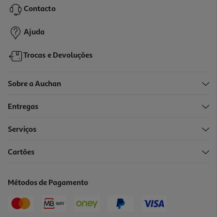
Contacto
449,99 €
Ajuda
Trocas e Devoluções
Sobre a Auchan
Entregas
Serviços
4.6
(11)
Cartões
Placa De Indução Lg Cbiz3035b 80 Cm 4 Zonas 7400 W Flexível
699.99 €/un
Métodos de Pagamento
699,99 €