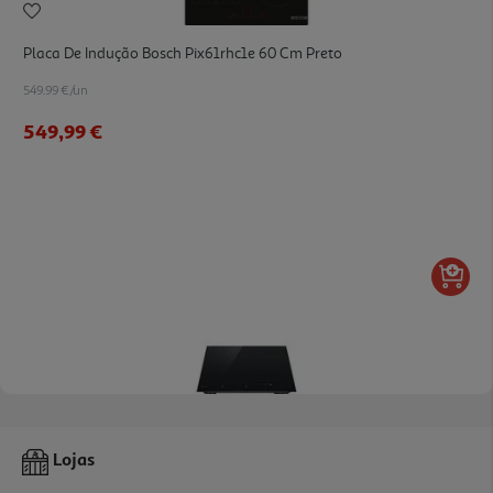
Placa De Indução Bosch Pix61rhc1e 60 Cm Preto
549.99 €/un
549,99 €
4.5
(62)
Placa De Indução Lg Cbiz2437b 59 Cm Preta 4 Zonas Com Zonas
Lojas
Flexíveis
449.99 €/un