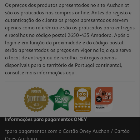
Os preços dos produtos apresentados no site Auchan.pt
são os praticados nas compras online. Antes do registo e
autenticação do cliente os preços apresentados servem
apenas como referência e são os praticados para entregas
e recolhas no código postal 2650-435 Amadora. Após o
login e em função da proximidade e do código postal,
serão apresentados os preços em vigor na loja que serve
o local de entrega ou de recolha. Entregas apenas
disponíveis para o território de Portugal continental,
consulte mais informações
aqui
.
Placa De Indução Bosch Pix631hc1e Preto 60cm
699.99 €/un
699,99 €
Informações para pagamentos ONEY
*para pagamentos com o Cartão Oney Auchan / Cartão
Oney Auchan+.