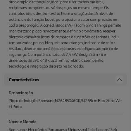
área ampla e retangular, ideal para usar tachos maiores,
recipientes compridos ou várias peças ao mesmo tempo. Os
controlos táteis deslizantes facilitam a seleção dos 15 níveis de
potência e da função Boost, para ajustar o calor com precisão em
cad a preparação. A conectividade Wi-Fi com SmartThings permite
monitorizar a placa remotamente, definir o cronómetro, receber
alertas e consultar listas de compras e sugestões de receitas. Inclui
temporizador, pausa, bloqueio para crianças, indicador de calo r
residual, detetor automático de panelas e desligar automático de
segurança. Com potência total de 7,4 kW, design Slim Fit e
dimensões de 590 x 48 x 520 mm, combina desempenho,
tecnologia e integração discreta na bancada.
Características
Denominação
Placa de Indução Samsung NZ64B5046GK/U2 59cm Flex Zone Wi-
Fi Preta
Nome e Morada
Samsung - Electrónica Portuguesa, Unipessoal, Lda. Lagoas Park,