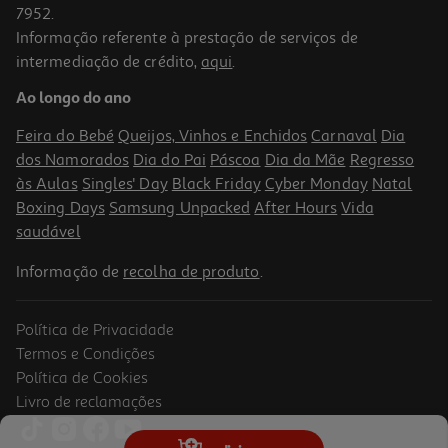
7952.
Informação referente à prestação de serviços de
4.6
(17)
intermediação de crédito,
aqui
.
Placa De Indução Lg Cbiz2435b 59 Cm Preta 4 Zonas Com Zona
Flexível
Ao longo do ano
449.99 €/un
Feira do Bebé
Queijos, Vinhos e Enchidos
Carnaval
Dia
449,99 €
dos Namorados
Dia do Pai
Páscoa
Dia da Mãe
Regresso
às Aulas
Singles' Day
Black Friday
Cyber Monday
Natal
Boxing Days
Samsung Unpacked
After Hours
Vida
saudável
Informação de
recolha de produto
.
Política de Privacidade
Termos e Condições
Política de Cookies
Livro de reclamações
Placa De Indução Lg Ci5z2423bn 59 Cm Preta 4 Zonas