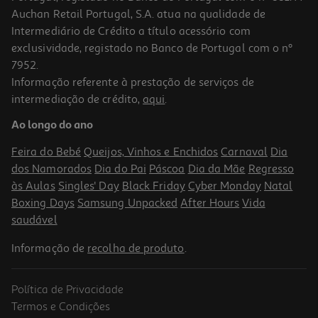
Auchan Retail Portugal, S.A. atua na qualidade de
Intermediário de Crédito a título acessório com
-12%
exclusividade, registado no Banco de Portugal com o nº
7952.
Informação referente à prestação de serviços de
intermediação de crédito,
aqui
.
Placa De Indução Bosch Pue61rbb5e Serie 4 60 Cm 4 Zonas
Ao longo do ano
379.99 €/un
Price reduced from
to
429,99 €
Feira do Bebé
Queijos, Vinhos e Enchidos
Carnaval
Dia
379,99 €
dos Namorados
Dia do Pai
Páscoa
Dia da Mãe
Regresso
Promoção
às Aulas
Singles' Day
Black Friday
Cyber Monday
Natal
Boxing Days
Samsung Unpacked
After Hours
Vida
saudável
Informação de
recolha de produto
.
Política de Privacidade
Termos e Condições