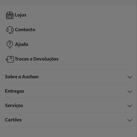
2.7
(3)
Placa De Indução Hotpoint Hb 4860b Ne 60cm 4 Zonas
Lojas
439.99 €/un
Contacto
439,99 €
Ajuda
Trocas e Devoluções
Sobre a Auchan
Entregas
Serviços
4.3
(12)
Cartões
Placa De Indução Hisense Hi6421bsc 60cm 4 Zonas 7200w
Connect Zone
339.99 €/un