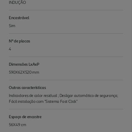
INDUÇÃO
Encastrável
Sim
Nº de placas
4
Dimensões LxAxP
590X62X520 mm
Outras características
Indicadores de calor residual ; Desligar automático de segurança;
Fácil instalação com "Sistema Fast Click"
Espaço de encastre
56X49 cm