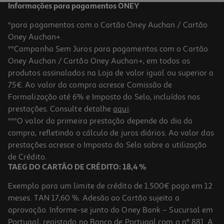
Informações para pagamentos ONEY
*para pagamentos com o Cartão Oney Auchan / Cartão
Oney Auchan+.
**Campanha Sem Juros para pagamentos com o Cartão
Oney Auchan / Cartão Oney Auchan+, em todos os
-29%
sobre
produtos assinalados na Loja de valor igual ou superior a
PVPR
75€. Ao valor da compra acresce Comissão de
Formalização até 6% e Imposto do Selo, incluídos nas
prestações. Consulte detalhe
aqui
.
Placa De Indução Candy Ci642ca 4 Zonas 60 Cm
***O valor da primeira prestação depende do dia da
compra, refletindo o cálculo de juros diários. Ao valor das
199.99 €/un
prestações acresce o Imposto do Selo sobre a utilização
199,99 €
de Crédito.
PVP Recomendado: 279,99 €
TAEG DO CARTÃO DE CRÉDITO: 18,4 %
Exemplo para um limite de crédito de 1.500€ pago em 12
meses. TAN 17,60 %. Adesão ao Cartão sujeita a
aprovação. Informe-se junto do Oney Bank – Sucursal em
Portugal, registado no Banco de Portugal com o nº 881. A