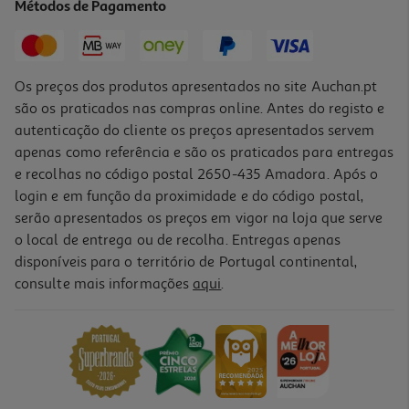
Métodos de Pagamento
339,99 €
Os preços dos produtos apresentados no site Auchan.pt
são os praticados nas compras online. Antes do registo e
autenticação do cliente os preços apresentados servem
apenas como referência e são os praticados para entregas
e recolhas no código postal 2650-435 Amadora. Após o
login e em função da proximidade e do código postal,
serão apresentados os preços em vigor na loja que serve
o local de entrega ou de recolha. Entregas apenas
disponíveis para o território de Portugal continental,
4.6
(17)
consulte mais informações
aqui
.
Placa De Indução Lg Cbiz2435b 59 Cm Preta 4 Zonas Com Zona
Flexível
449.99 €/un
449,99 €