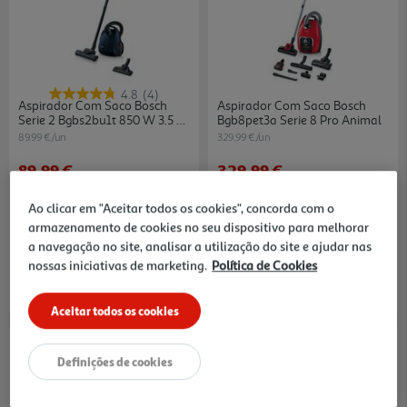
4.8
(4)
Aspirador Com Saco Bosch
Aspirador Com Saco Bosch
Serie 2 Bgbs2bu1t 850 W 3.5 L
Bgb8pet3a Serie 8 Pro Animal
Azul
89.99 €/un
329.99 €/un
89,99 €
329,99 €
5% DESCONTO IMEDIATO
14% DESCONTO IMEDIATO
Ao clicar em "Aceitar todos os cookies", concorda com o
0% juros com Cartão** TAEG 18,4%
0% juros com Cartão** TAEG 18,4%
armazenamento de cookies no seu dispositivo para melhorar
a navegação no site, analisar a utilização do site e ajudar nas
nossas iniciativas de marketing.
Política de Cookies
Aceitar todos os cookies
Definições de cookies