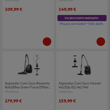
109.99 €/un
149.99 €/un
109,99 €
149,99 €
5% DESCONTO IMEDIATO
0% juros com Cartão** TAEG 18,4%
Aspirador Com Saco Rowenta
Aspirador Com Saco Hoover
Ro6189ea Green Force Effitech
He210p 011 He2 Pet
- 4.5l/400w
179.99 €/un
159.99 €/un
179,99 €
159,99 €