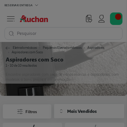
RESERVAR
ENTREGA
Pesquisar
Eletrodomésticos
Pequenos Eletrodomésticos
Aspiradores
Aspiradores com Saco
Aspiradores com Saco
1 - 10 de 10 resultados
Encontre aspiradores com saco de várias marcas e capacidades, com
modelos a bons preços e em promoção.
Mais Vendidos
Filtros