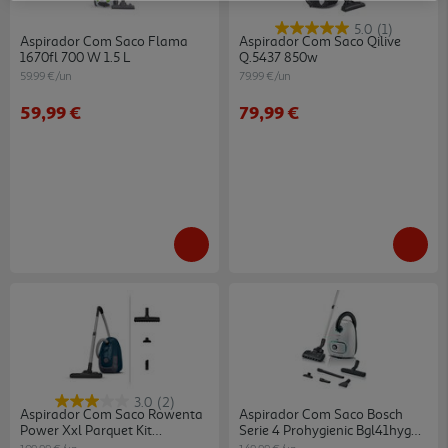
5.0
(1)
Aspirador Com Saco Flama
Aspirador Com Saco Qilive
1670fl 700 W 1.5 L
Q.5437 850w
59.99 €/un
79.99 €/un
59,99 €
79,99 €
3.0
(2)
Aspirador Com Saco Rowenta
Aspirador Com Saco Bosch
Power Xxl Parquet Kit
Serie 4 Prohygienic Bgl41hyg0l
Ro3126ea 900 W 4.5 L
Branco