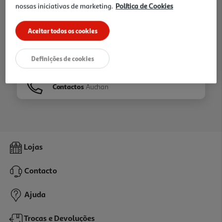
nossas iniciativas de marketing.
Política de Cookies
Ir para
Homepage
Aceitar todos os cookies
Veja os nossos
Folhetos
Definições de cookies
Contactos
Auchan
Lojas
Contacto
Ajuda
Trocas e Devoluções