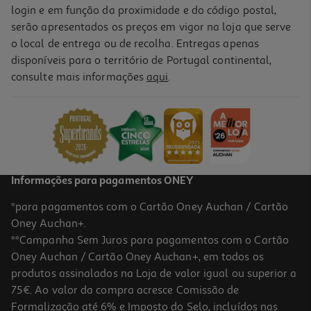
login e em função da proximidade e do código postal,
serão apresentados os preços em vigor na loja que serve
o local de entrega ou de recolha. Entregas apenas
disponíveis para o território de Portugal continental,
consulte mais informações
aqui
.
Informações para pagamentos ONEY
*para pagamentos com o Cartão Oney Auchan / Cartão
Oney Auchan+.
**Campanha Sem Juros para pagamentos com o Cartão
Oney Auchan / Cartão Oney Auchan+, em todos os
produtos assinalados na Loja de valor igual ou superior a
75€. Ao valor da compra acresce Comissão de
Formalização até 6% e Imposto do Selo, incluídos nas