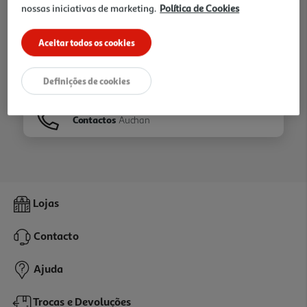
nossas iniciativas de marketing.
Política de Cookies
Ir para
Homepage
Aceitar todos os cookies
Veja os nossos
Folhetos
Definições de cookies
Contactos
Auchan
Lojas
Contacto
Ajuda
Trocas e Devoluções