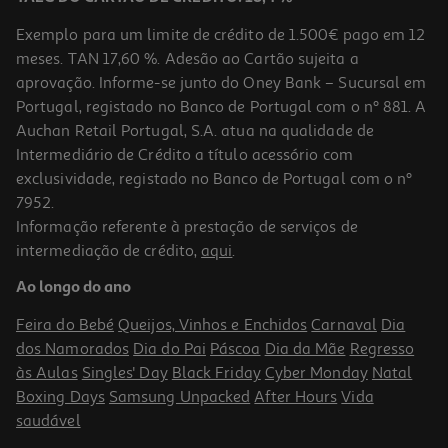
Exemplo para um limite de crédito de 1.500€ pago em 12
meses. TAN 17,60 %. Adesão ao Cartão sujeita a
aprovação. Informe-se junto do Oney Bank – Sucursal em
Portugal, registado no Banco de Portugal com o nº 881. A
Auchan Retail Portugal, S.A. atua na qualidade de
Intermediário de Crédito a título acessório com
exclusividade, registado no Banco de Portugal com o nº
7952.
Informação referente à prestação de serviços de
intermediação de crédito,
aqui
.
Aspirador Sem Saco Flama 1684fl 700w
Ao longo do ano
56.99 €/un
Feira do Bebé
Queijos, Vinhos e Enchidos
Carnaval
Dia
56,99 €
dos Namorados
Dia do Pai
Páscoa
Dia da Mãe
Regresso
às Aulas
Singles' Day
Black Friday
Cyber Monday
Natal
Boxing Days
Samsung Unpacked
After Hours
Vida
saudável