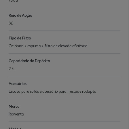
75 dB
Raio de Acção
8,8
Tipo de Filtro
Ciclónica + espuma + filtro de elevada eficiência
Capacidade do Depósito
2.5 l
Acessórios
Escova para sofás e acessório para frestas e rodapés
Marca
Rowenta
Modelo