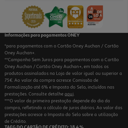
149.99 €/un
149,99 €
Informações para pagamentos ONEY
*para pagamentos com o Cartão Oney Auchan / Cartão
Oney Auchan+.
**Campanha Sem Juros para pagamentos com o Cartão
Oney Auchan / Cartão Oney Auchan+, em todos os
produtos assinalados na Loja de valor igual ou superior a
75€. Ao valor da compra acresce Comissão de
Formalização até 6% e Imposto do Selo, incluídos nas
prestações. Consulte detalhe
aqui
.
4.0
(2)
Aspirador Sem Saco Bosch Serie 4 Prohygienic Bgc21hyg1 2 L
***O valor da primeira prestação depende do dia da
Branco
compra, refletindo o cálculo de juros diários. Ao valor das
139.99 €/un
prestações acresce o Imposto do Selo sobre a utilização
139,99 €
de Crédito.
TAEG DO CARTÃO DE CRÉDITO: 18,4 %