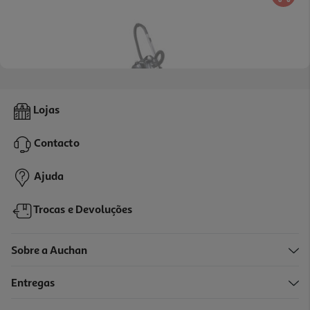
5.0
(1)
Aspirador Sem Saco Qilive Q.5770 1.5 L 700 W
Lojas
49.99 €/un
Contacto
49,99 €
Ajuda
Indisponível online
Trocas e Devoluções
Sobre a Auchan
Entregas