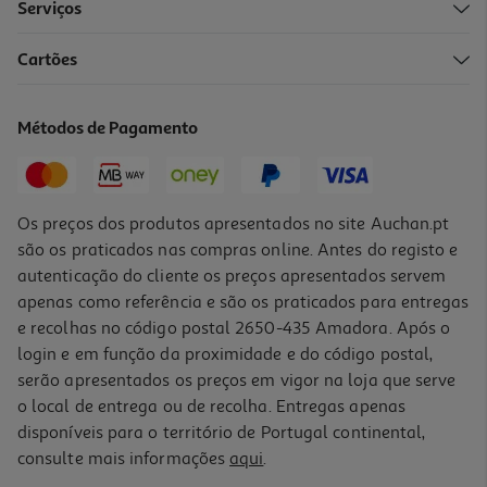
Serviços
Cartões
Aspirador Sem Saco Qilive Silent Q.5435 800 W 3 L 70 Db
89.99 €/un
Métodos de Pagamento
89,99 €
Os preços dos produtos apresentados no site Auchan.pt
são os praticados nas compras online. Antes do registo e
autenticação do cliente os preços apresentados servem
apenas como referência e são os praticados para entregas
e recolhas no código postal 2650-435 Amadora. Após o
login e em função da proximidade e do código postal,
serão apresentados os preços em vigor na loja que serve
o local de entrega ou de recolha. Entregas apenas
disponíveis para o território de Portugal continental,
4.5
(10)
consulte mais informações
aqui
.
Aspirador Sem Saco Bosch Serie 4 Propower Bgc21pow1 2 L Hepa
Preto