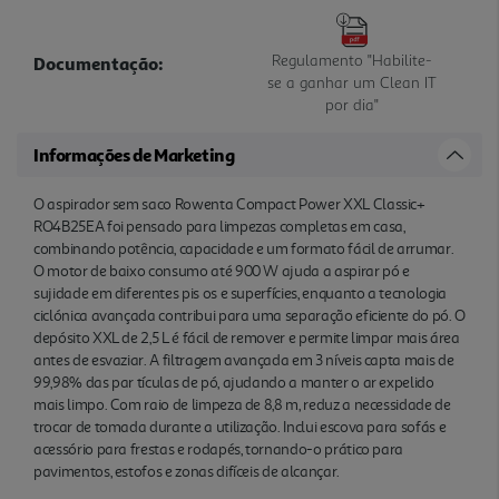
Regulamento "Habilite-
Documentação:
se a ganhar um Clean IT
por dia"
Informações de Marketing
O aspirador sem saco Rowenta Compact Power XXL Classic+
RO4B25EA foi pensado para limpezas completas em casa,
combinando potência, capacidade e um formato fácil de arrumar.
O motor de baixo consumo até 900 W ajuda a aspirar pó e
sujidade em diferentes pis os e superfícies, enquanto a tecnologia
ciclónica avançada contribui para uma separação eficiente do pó. O
depósito XXL de 2,5 L é fácil de remover e permite limpar mais área
antes de esvaziar. A filtragem avançada em 3 níveis capta mais de
99,98% das par tículas de pó, ajudando a manter o ar expelido
mais limpo. Com raio de limpeza de 8,8 m, reduz a necessidade de
trocar de tomada durante a utilização. Inclui escova para sofás e
acessório para frestas e rodapés, tornando-o prático para
pavimentos, estofos e zonas difíceis de alcançar.