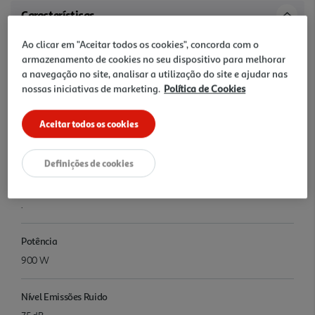
Características
Ao clicar em "Aceitar todos os cookies", concorda com o
Denominação
armazenamento de cookies no seu dispositivo para melhorar
Aspirador sem Saco Rowenta Compact Power XXL Classic+
a navegação no site, analisar a utilização do site e ajudar nas
RO4B25EA 900 W 2,5 L
nossas iniciativas de marketing.
Política de Cookies
Nome e Morada
Aceitar todos os cookies
Groupe SEB Urbanizacao Matinha Rua Proj.a Rua 3 Bloco 1-3.b E D
Apartado 8067 1900 - 796 Lisboa - Portugal www.groupeseb.com
Definições de cookies
Precauções Utilização
.
Potência
900 W
Nível Emissões Ruido