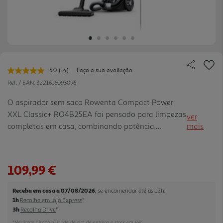
5.0
(14)
Faça a sua avaliação
Leu
14
Ref. / EAN:
3221616093096
avaliações.
Link
O aspirador sem saco Rowenta Compact Power
para
XXL Classic+ RO4B25EA foi pensado para limpezas
a
ver
mesma
completas em casa, combinando potência,
mais
página.
capacidade e um formato fácil de arrumar. O motor
de baixo consumo até 900 W ajuda a aspirar pó e
sujidade em diferentes pis os e superfícies,
109,99 €
enquanto a tecnologia ciclónica avançada
contribui para uma separação eficiente do pó. O
Receba em casa a 07/08/2026
, se encomendar até às 12h.
depósito XXL de 2,5 L é fácil de remover e permite
1h
Recolha em loja Express
*
limpar mais área antes de esvaziar. A filtragem
3h
Recolha Drive
*
avançada em 3 níveis capta mais de 99,98% das
*Mediante disponibilidade de slot de entrega e stock em loja.