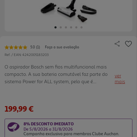
5.0
(1)
Faça a sua avaliação
Leu
uma
Ref. / EAN:
4242005183203
avaliação.
Link
O aspirador Bosch sem fios multifuncional mais
para
compacto. A sua bateria comutável faz parte do
a
ver
mesma
sistema Power for ALL system, pelo que é
mais
página.
compativel com os aparelhos Bosch das áreas
Casa e Jardim. Autonomia extensível: as baterias
comutáveis permitem aumenta r a autonomia do
199,99 €
aspirador, quando necessário. Design compacto e
leve: o design compacto e leve de 2,3 kg
8% DESCONTO IMEDIATO
proporciona maior flexibilidade e menor esforço de
De 5/8/2026 a 31/8/2026
limpeza. Power for ALL System: as baterias do
Campanha exclusiva para membros Clube Auchan.