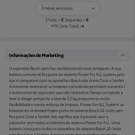
confiança e sem emissões. Combinado com a
3 meses sem juros
nossa escova Bosch AllFloor Power, é garantida
uma limpeza profunda em todas as superfícies.
- €
- €
1º mês:
Seguintes:
- €
MTIC (Valor Total):
Informações de Marketing
O aspirador Bosch sem fios multifuncional mais compacto. A sua
bateria comutável faz parte do sistema Power for ALL system, pelo
que é compativel com os aparelhos Bosch das áreas Casa e Jardim.
Autonomia extensível: as baterias comutáveis permitem aumenta r
a autonomia do aspirador, quando necessário. Design compacto e
leve: o design compacto e leve de 2,3 kg proporciona maior
flexibilidade e menor esforço de limpeza. Power for ALL System: as
baterias do Unlimited fazem parte do sistema Bosch 18-Volts sem
fios para Casa e Jardim. Isto significa que é possível usar o
aspirador com todas as baterias do sistema Power for ALL. Uma
bateria única para todos os aparelhos do sistema Bosch 18-Volts
sem fios Casa e Jardim. A maior parte dos aparelhos possuem