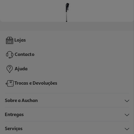
4.1
(14)
Aspirador Vertical Sem Fios Qilive Q.5385 222 V 0.8 L
Lojas
79.99 €/un
Contacto
79,99 €
Ajuda
Trocas e Devoluções
Sobre a Auchan
Entregas
Serviços