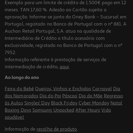
Exemplo para um limite de crédito de 1.500€ pago em 12
meses. TAN 17,60 %. Adesão ao Cartão sujeita a
aprovação. Informe-se junto do Oney Bank – Sucursal em
Portugal, registado no Banco de Portugal com o nº 881. A
Auchan Retail Portugal, S.A. atua na qualidade de
Intermediário de Crédito a título acessório com
exclusividade, registado no Banco de Portugal com o nº
7952.
Informação referente à prestação de serviços de
4.6
(9)
intermediação de crédito,
aqui
.
Aspirador Vertical 2 Em 1 Bosch Bbhf220 Serie 2 Readyy'y 20v
Ao longo do ano
119.99 €/un
Feira do Bebé
Queijos, Vinhos e Enchidos
Carnaval
Dia
119,99 €
dos Namorados
Dia do Pai
Páscoa
Dia da Mãe
Regresso
às Aulas
Singles' Day
Black Friday
Cyber Monday
Natal
Boxing Days
Samsung Unpacked
After Hours
Vida
saudável
Informação de
recolha de produto
.