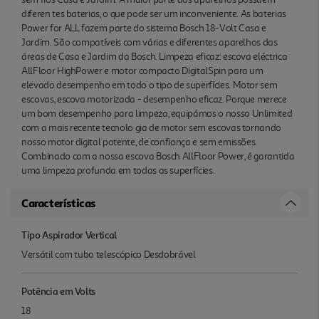
diferen tes baterias, o que pode ser um inconveniente. As baterias
Power for ALL fazem parte do sistema Bosch 18-Volt Casa e
Jardim. São compatíveis com várias e diferentes aparelhos das
áreas de Casa e Jardim da Bosch. Limpeza eficaz: escova eléctrica
AllFloor HighPower e motor compacto DigitalSpin para um
elevado desempenho em todo o tipo de superfícies. Motor sem
escovas, escova motorizada - desempenho eficaz. Porque merece
um bom desempenho para limpeza, equipámos o nosso Unlimited
com a mais recente tecnolo gia de motor sem escovas tornando
nosso motor digital potente, de confiança e sem emissões.
Combinado com a nossa escova Bosch AllFloor Power, é garantida
uma limpeza profunda em todas as superfícies.
Características
Tipo Aspirador Vertical
Versátil com tubo telescópico Desdobrável
Potência em Volts
18