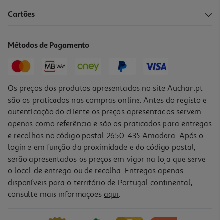
4.4
(56)
Cartões
Aspirador Vertical Com Fio Qilive Q.5584 2 Em 1 400 W 0.5 L
44.99 €/un
Métodos de Pagamento
44,99 €
Os preços dos produtos apresentados no site Auchan.pt
são os praticados nas compras online. Antes do registo e
autenticação do cliente os preços apresentados servem
apenas como referência e são os praticados para entregas
e recolhas no código postal 2650-435 Amadora. Após o
login e em função da proximidade e do código postal,
serão apresentados os preços em vigor na loja que serve
o local de entrega ou de recolha. Entregas apenas
disponíveis para o território de Portugal continental,
3.0
(2)
consulte mais informações
aqui
.
Aspirador Vertical Sem Fios Xiaomi Vacuum Cleaner G20 150aw
460w
179.99 €/un