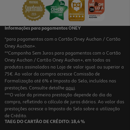
179,99 €
Informações para pagamentos ONEY
*para pagamentos com o Cartão Oney Auchan / Cartão
Oney Auchan+.
**Campanha Sem Juros para pagamentos com o Cartão
Oney Auchan / Cartão Oney Auchan+, em todos os
produtos assinalados na Loja de valor igual ou superior a
75€. Ao valor da compra acresce Comissão de
Formalização até 6% e Imposto do Selo, incluídos nas
prestações. Consulte detalhe
aqui
.
3.4
(5)
Aspirador Vertical Sem Fios Rowenta Dual Force 2 Em 1 Rh6751wo
***O valor da primeira prestação depende do dia da
21.6v
compra, refletindo o cálculo de juros diários. Ao valor das
129.99 €/un
prestações acresce o Imposto do Selo sobre a utilização
129,99 €
de Crédito.
TAEG DO CARTÃO DE CRÉDITO: 18,4 %