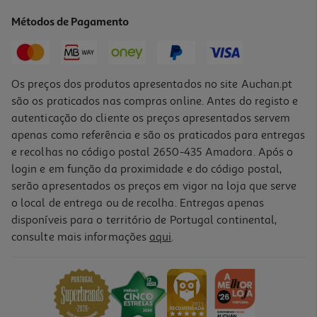
6.3 €/un
Métodos de Pagamento
6,30 €
Os preços dos produtos apresentados no site Auchan.pt
são os praticados nas compras online. Antes do registo e
autenticação do cliente os preços apresentados servem
apenas como referência e são os praticados para entregas
e recolhas no código postal 2650-435 Amadora. Após o
login e em função da proximidade e do código postal,
serão apresentados os preços em vigor na loja que serve
o local de entrega ou de recolha. Entregas apenas
disponíveis para o território de Portugal continental,
4.3
(15)
consulte mais informações
aqui
.
Sacos De Aspirador Qilive 272+ Pack 4
6.39 €/un
6,39 €