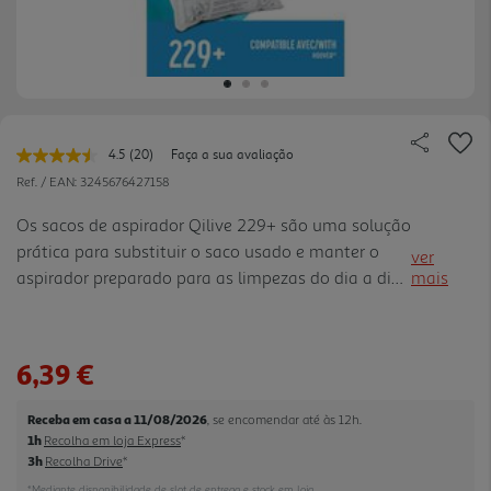
4.5
(20)
Faça a sua avaliação
Leu
20
Ref. / EAN:
3245676427158
avaliações.
Link
Os sacos de aspirador Qilive 229+ são uma solução
para
prática para substituir o saco usado e manter o
a
ver
mesma
aspirador preparado para as limpezas do dia a dia.
mais
página.
A embalagem inclui 4 sacos compatíveis com mais
de 229 modelos indicados pela marca, com
compatibilidade d estacada para Hoover. Com
6,39 €
filtração de 99,3%, ajudam a reter o pó recolhido
durante a aspiração e contribuem para uma
Receba em casa a 11/08/2026
, se encomendar até às 12h.
utilização mais limpa e cómoda. O formato em
1h
Recolha em loja Express
*
saco facilita a remoção quando está cheio e
3h
Recolha Drive
*
simplifica a manutenção do equipamento,
*Mediante disponibilidade de slot de entrega e stock em loja.