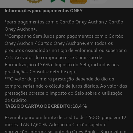
Informações para pagamentos ONEY
*para pagamentos com o Cartão Oney Auchan / Cartão
Oney Auchan+.
**Campanha Sem Juros para pagamentos com o Cartão
Oney Auchan / Cartão Oney Auchan+, em todos os
produtos assinalados na Loja de valor igual ou superior a
75€. Ao valor da compra acresce Comissão de
Formalização até 6% e Imposto do Selo, incluídos nas
prestações. Consulte detalhe
aqui
.
4.8
(5)
Sacos De Aspirador Qilive 207+ Pack 4
***O valor da primeira prestação depende do dia da
compra, refletindo o cálculo de juros diários. Ao valor das
6.3 €/un
prestações acresce o Imposto do Selo sobre a utilização
6,30 €
de Crédito.
TAEG DO CARTÃO DE CRÉDITO: 18,4 %
Exemplo para um limite de crédito de 1.500€ pago em 12
meses. TAN 17,60 %. Adesão ao Cartão sujeita a
aprovação. Informe-se junto do Oney Bank – Sucursal em