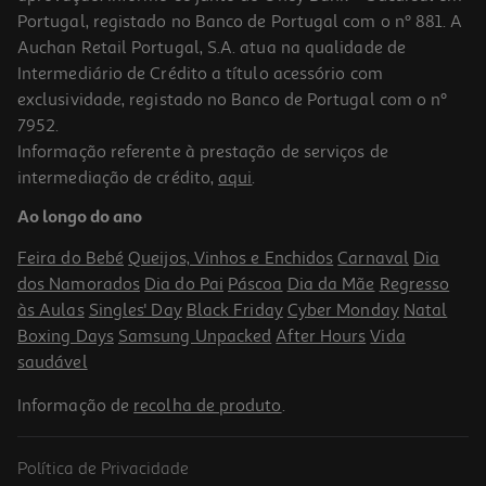
Portugal, registado no Banco de Portugal com o nº 881. A
Auchan Retail Portugal, S.A. atua na qualidade de
Intermediário de Crédito a título acessório com
exclusividade, registado no Banco de Portugal com o nº
7952.
Informação referente à prestação de serviços de
4.7
(13)
intermediação de crédito,
aqui
.
Sacos De Aspirador Qilive 264+ Pack 4
Ao longo do ano
6.39 €/un
Feira do Bebé
Queijos, Vinhos e Enchidos
Carnaval
Dia
6,39 €
dos Namorados
Dia do Pai
Páscoa
Dia da Mãe
Regresso
às Aulas
Singles' Day
Black Friday
Cyber Monday
Natal
Boxing Days
Samsung Unpacked
After Hours
Vida
saudável
Informação de
recolha de produto
.
Política de Privacidade