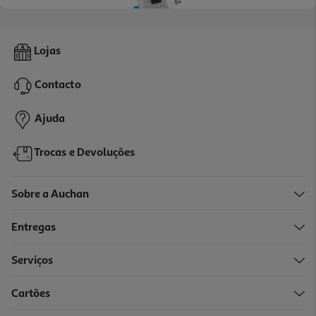
4.8
(38)
Sacos De Aspirador Qilive 219+ Pack 4
Lojas
6.39 €/un
Contacto
6,39 €
Ajuda
Trocas e Devoluções
Sobre a Auchan
Entregas
Serviços
4.5
(2)
Cartões
Sacos De Aspirador Qilive 205+ Pack 4