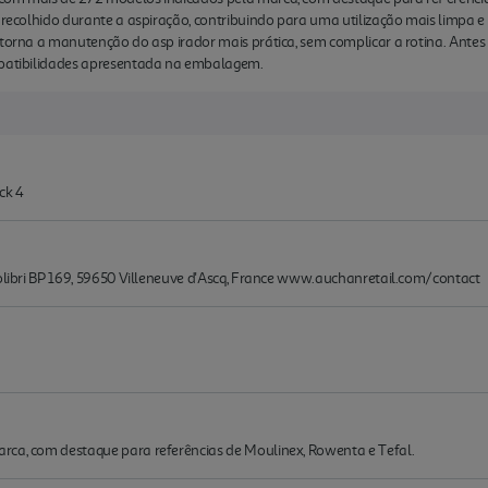
ó recolhido durante a aspiração, contribuindo para uma utilização mais limpa 
 torna a manutenção do asp irador mais prática, sem complicar a rotina. Antes
mpatibilidades apresentada na embalagem.
ck 4
Colibri BP 169, 59650 Villeneuve d'Ascq, France www.auchanretail.com/contact
rca, com destaque para referências de Moulinex, Rowenta e Tefal.