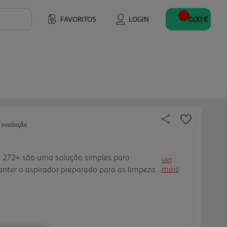
FAVORITOS
LOGIN
0,00 €
 avaliação
ve 272+ são uma solução simples para
ver
mais
anter o aspirador preparado para as limpezas
inclui 4 sacos compatíveis com mais de 272
ca, com destaque para ref erências de
Com filtração de 99,3%, ajudam a reter o pó
ão, contribuindo para uma utilização mais