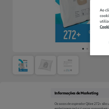
Ao cl
cooki
utili
Cook
Informações de Marketing
Os sacos de aspirador Qilive 272+ são 
embalagem inclui 4 sacos compatíveis 