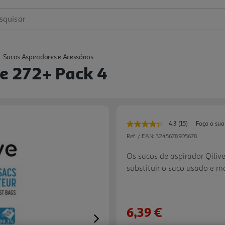
squisar
Sacos Aspiradores e Acessórios
ve 272+ Pack 4
4.3
(15)
Faça a sua
Leu
15
Ref. / EAN:
3245678905678
avaliações.
Link
Os sacos de aspirador Qili
para
substituir o saco usado e m
a
mesma
do dia a dia. A embalagem 
página.
modelos indicados pela mar
Moulinex, Rowenta e Tefal. 
6,39 €
recolhido durante a aspiraç
Next