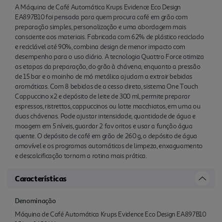
A Máquina de Café Automática Krups Evidence Eco Design
EA897B10 foi pensada para quem procura café em grão com
preparação simples, personalização e uma abordagem mais
consciente aos materiais. Fabricada com 62% de plástico reciclado
e reciclável até 90%, combina design de menor impacto com
desempenho para o uso diário. A tecnologia Quattro Force otimiza
as etapas da preparação, do grão à chávena, enquanto a pressão
de 15 bar e o moinho de mó metálica ajudam a extrair bebidas
aromáticas. Com 8 bebidas de a cesso direto, sistema One Touch
Cappuccino x2 e depósito de leite de 300 ml, permite preparar
espressos, ristrettos, cappuccinos ou latte macchiatos, em uma ou
duas chávenas. Pode ajustar intensidade, quantidade de água e
moagem em 5 níveis, guardar 2 fav oritos e usar a função água
quente. O depósito de café em grão de 260 g, o depósito de água
amovível e os programas automáticos de limpeza, enxaguamento
e descalcificação tornam a rotina mais prática.
Características
Denominação
Máquina de Café Automática Krups Evidence Eco Design EA897B10