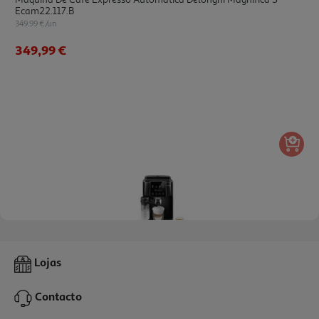
Ecam22.117.b
349.99 €/un
349,99 €
4.6
(30)
Máquina De Café Automática De'longhi Magnifica Start Milk
Lojas
Ecam220.60.b 1450 W 15 Bar Preta
419.99 €/un
Contacto
419,99 €