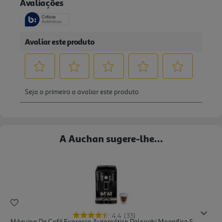
A Auchan sugere-lhe...
4.4
(33)
Máquina De Café Expresso Automática Delonghi Magnifica S