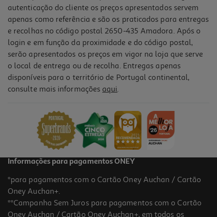
autenticação do cliente os preços apresentados servem
apenas como referência e são os praticados para entregas
e recolhas no código postal 2650-435 Amadora. Após o
login e em função da proximidade e do código postal,
serão apresentados os preços em vigor na loja que serve
o local de entrega ou de recolha. Entregas apenas
disponíveis para o território de Portugal continental,
4.2
(413)
consulte mais informações
aqui
.
Máquina De Café Expresso Automática Philips Série 1200
Ep1220/00 1500 W 15 Bar
359.99 €/un
359,99 €
Informações para pagamentos ONEY
*para pagamentos com o Cartão Oney Auchan / Cartão
Oney Auchan+.
**Campanha Sem Juros para pagamentos com o Cartão
Oney Auchan / Cartão Oney Auchan+, em todos os