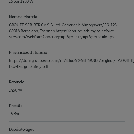
15 bar 1450 W
Nome e Morada
GROUPE SEB IBERICA S.A. Ltd. Carrer dels Almogavers, 119-123,
08018 Barcelona, Espanha https://groupe-seb.my.salesforce-
sites.com/webform?language=pt&country=pt&brand=krups
Precauções Utilização
https://dam.groupeseb.com/m/3dad6f2631f59788/original/EA897B10
Eco-Design_Safety.pdf
Potência
1450 W
Pressão
15 Bar
Depósito água