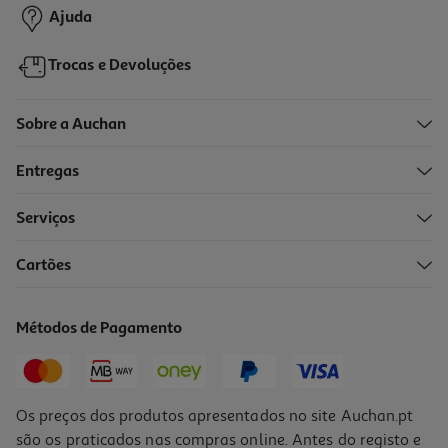
Ajuda
Trocas e Devoluções
Sobre a Auchan
Entregas
Serviços
4.3
(40)
Cartões
Máquina De Café Expresso Automática Delonghi Magnifica Start
Ecam220.21.b
359.99 €/un
Métodos de Pagamento
359,99 €
Os preços dos produtos apresentados no site Auchan.pt
são os praticados nas compras online. Antes do registo e