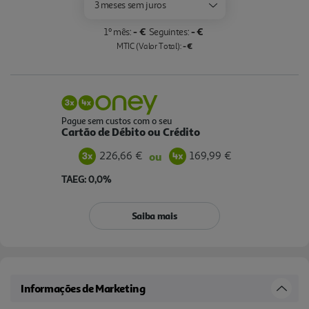
3 meses sem juros
- €
- €
1º mês:
Seguintes:
- €
MTIC (Valor Total):
Pague sem custos com o seu
Cartão de Débito ou Crédito
226,66 €
169,99 €
ou
TAEG: 0,0%
Saiba mais
Informações de Marketing