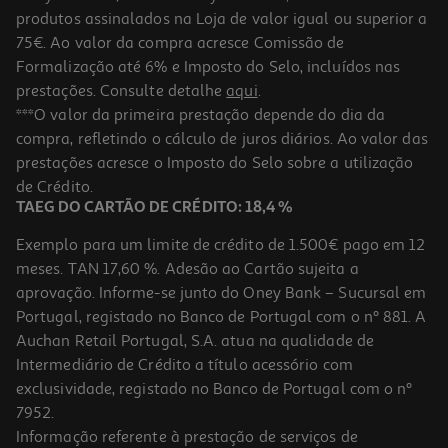
-9%
produtos assinalados na Loja de valor igual ou superior a
75€. Ao valor da compra acresce Comissão de
Formalização até 6% e Imposto do Selo, incluídos nas
prestações. Consulte detalhe
aqui
.
5.0
(10)
Máquina De Café Em Grão Krups Coffee Crush Sa401le0 Verde 15
***O valor da primeira prestação depende do dia da
Bar 1.8l
compra, refletindo o cálculo de juros diários. Ao valor das
299.99 €/un
Price reduced from
to
prestações acresce o Imposto do Selo sobre a utilização
329,99 €
299,99 €
de Crédito.
Promoção
TAEG DO CARTÃO DE CRÉDITO: 18,4 %
Exemplo para um limite de crédito de 1.500€ pago em 12
meses. TAN 17,60 %. Adesão ao Cartão sujeita a
aprovação. Informe-se junto do Oney Bank – Sucursal em
Portugal, registado no Banco de Portugal com o nº 881. A
Auchan Retail Portugal, S.A. atua na qualidade de
Intermediário de Crédito a título acessório com
exclusividade, registado no Banco de Portugal com o nº
7952.
Informação referente à prestação de serviços de