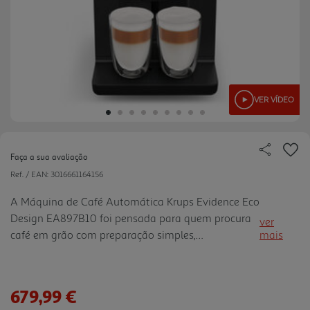
VER VÍDEO
Faça a sua avaliação
Ref. / EAN:
3016661164156
A Máquina de Café Automática Krups Evidence Eco
Design EA897B10 foi pensada para quem procura
ver
café em grão com preparação simples,
mais
personalização e uma abordagem mais consciente
aos materiais. Fabricada com 62% de plástico
reciclado e reciclável até 90%, combina design de
679,99 €
menor impacto com desempenho para o uso diário.