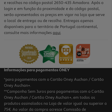
e recolhas no código postal 2650-435 Amadora. Após o
login e em função da proximidade e do código postal,
serão apresentados os preços em vigor na loja que serve
o local de entrega ou de recolha. Entregas apenas
disponíveis para o território de Portugal continental,
consulte mais informações
aqui
.
Máquina De Café Cápsulas Delta Q Iconiq Branco
25 €/Kg
99,99 €
Informações para pagamentos ONEY
*para pagamentos com o Cartão Oney Auchan / Cartão
Oney Auchan+.
**Campanha Sem Juros para pagamentos com o Cartão
Oney Auchan / Cartão Oney Auchan+, em todos os
produtos assinalados na Loja de valor igual ou superior a
75€. Ao valor da compra acresce Comissão de