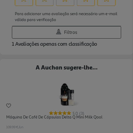
A Auchan sugere-lhe...
5.0
(3)
Máquina De Café De Cápsulas Delta Q Mini Milk Qool
109.99 €/un