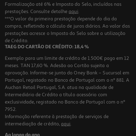
Formalização até 6% e Imposto do Selo, incluídos nas
prestações. Consulte detalhe
aqui
.
4.8
(6)
Máquina De Café Nespresso Krups Essenza Mini Piano Black
***O valor da primeira prestação depende do dia da
Original 0.6 L 19 Bar
compra, refletindo o cálculo de juros diários. Ao valor das
84.99 €/un
prestações acresce o Imposto do Selo sobre a utilização
84,99 €
de Crédito.
TAEG DO CARTÃO DE CRÉDITO: 18,4 %
Exemplo para um limite de crédito de 1.500€ pago em 12
meses. TAN 17,60 %. Adesão ao Cartão sujeita a
aprovação. Informe-se junto do Oney Bank – Sucursal em
Portugal, registado no Banco de Portugal com o nº 881. A
Auchan Retail Portugal, S.A. atua na qualidade de
Intermediário de Crédito a título acessório com
exclusividade, registado no Banco de Portugal com o nº
7952.
Informação referente à prestação de serviços de
3.0
(3)
intermediação de crédito,
aqui
.
Máquina De Café Nespresso De'longhi Inissia En80.b Preta 19 Bar
1260w
Ao longo do ano