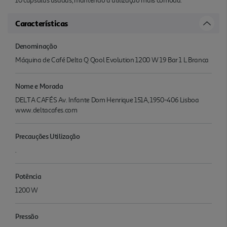
10 cápsulas usadas, mantendo a utilização mais cómoda.
Características
Denominação
Máquina de Café Delta Q Qool Evolution 1200 W 19 Bar 1 L Branca
Nome e Morada
DELTA CAFÉS Av. Infante Dom Henrique 151A, 1950-406 Lisboa
www.deltacafes.com
Precauções Utilização
.
Potência
1200 W
Pressão