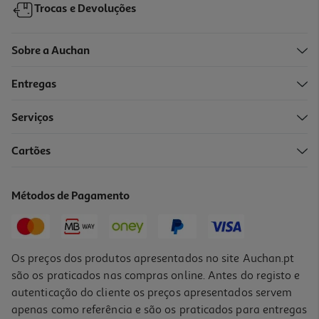
Trocas e Devoluções
Sobre a Auchan
Entregas
-50%
Serviços
4.5
(2)
Cartões
Máquina De Café Nespresso Krups Xn9201p3 Vertuo Pop Branca
49.99 €/un
Métodos de Pagamento
Price reduced from
to
99,99 €
49,99 €
Promoção
Os preços dos produtos apresentados no site Auchan.pt
são os praticados nas compras online. Antes do registo e
autenticação do cliente os preços apresentados servem
apenas como referência e são os praticados para entregas