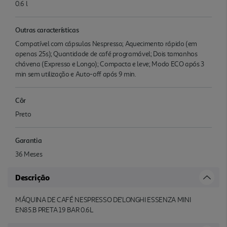
0.6 l
Outras características
Compatível com cápsulas Nespresso; Aquecimento rápido (em
apenas 25s); Quantidade de café programável; Dois tamanhos
chávena (Expresso e Longo); Compacta e leve; Modo ECO após 3
min sem utilização e Auto-off após 9 min.
Côr
Preto
Garantia
36 Meses
Descrição
MÁQUINA DE CAFÉ NESPRESSO DE'LONGHI ESSENZA MINI
EN85.B PRETA 19 BAR 0.6L