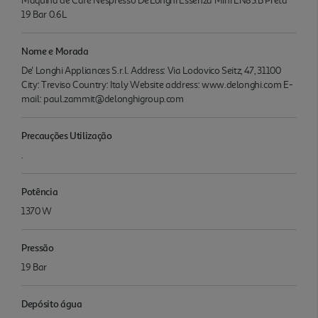
Máquina de Café Nespresso De'Longhi Essenza Mini EN85.B Preta
19 Bar 0.6L
Nome e Morada
De' Longhi Appliances S.r.l. Address: Via Lodovico Seitz, 47, 31100
City: Treviso Country: Italy Website address: www.delonghi.com E-
mail: paul.zammit@delonghigroup.com
Precauções Utilização
.
Potência
1370 W
Pressão
19 Bar
Depósito água