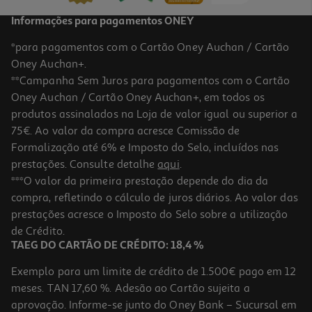
Informações para pagamentos ONEY
*para pagamentos com o Cartão Oney Auchan / Cartão
Oney Auchan+.
**Campanha Sem Juros para pagamentos com o Cartão
Oney Auchan / Cartão Oney Auchan+, em todos os
produtos assinalados na Loja de valor igual ou superior a
75€. Ao valor da compra acresce Comissão de
Formalização até 6% e Imposto do Selo, incluídos nas
prestações. Consulte detalhe
aqui
.
4.8
(19)
Máquina De Café Delta Q Mini Qool Cinzento 1200w 20 Bar
***O valor da primeira prestação depende do dia da
compra, refletindo o cálculo de juros diários. Ao valor das
39.99 €/un
prestações acresce o Imposto do Selo sobre a utilização
39,99 €
de Crédito.
TAEG DO CARTÃO DE CRÉDITO: 18,4 %
Exemplo para um limite de crédito de 1.500€ pago em 12
meses. TAN 17,60 %. Adesão ao Cartão sujeita a
aprovação. Informe-se junto do Oney Bank – Sucursal em