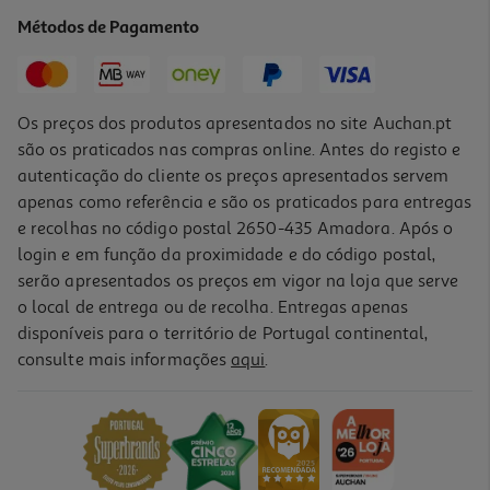
84.99 €/un
Métodos de Pagamento
84,99 €
Os preços dos produtos apresentados no site Auchan.pt
são os praticados nas compras online. Antes do registo e
autenticação do cliente os preços apresentados servem
apenas como referência e são os praticados para entregas
e recolhas no código postal 2650-435 Amadora. Após o
login e em função da proximidade e do código postal,
-21%
serão apresentados os preços em vigor na loja que serve
o local de entrega ou de recolha. Entregas apenas
disponíveis para o território de Portugal continental,
4.3
(16)
consulte mais informações
aqui
.
Máquina De Café Dolce Gusto Krups Piccolo Xs Kp1a3bp16 Preta 15
Bar 0.8l
47.49 €/un
Price reduced from
to
59,99 €
47,49 €
Promoção