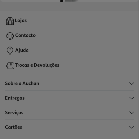
3.0
(3)
Máquina De Café Nespresso De'longhi Inissia En80.b Preta 19 Bar
Lojas
1260w
64.99 €/un
Contacto
64,99 €
Ajuda
Trocas e Devoluções
Sobre a Auchan
Entregas
Serviços
5.0
(1)
Cartões
Máquina De Café Nespresso Krups Essenza Mini Xn110110 Branca
19 Bar