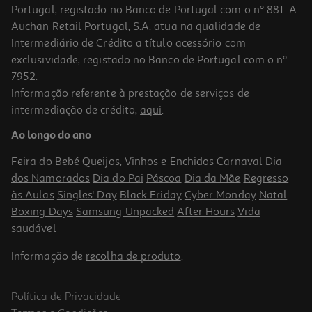
Portugal, registado no Banco de Portugal com o nº 881. A
Auchan Retail Portugal, S.A. atua na qualidade de
Intermediário de Crédito a título acessório com
-50%
exclusividade, registado no Banco de Portugal com o nº
7952.
Informação referente à prestação de serviços de
4.5
(2)
intermediação de crédito,
aqui
.
Máquina De Café Nespresso Krups Xn9201p3 Vertuo Pop Branca
Ao longo do ano
49.99 €/un
Price reduced from
to
99,99 €
Feira do Bebé
Queijos, Vinhos e Enchidos
Carnaval
Dia
49,99 €
dos Namorados
Dia do Pai
Páscoa
Dia da Mãe
Regresso
Promoção
às Aulas
Singles' Day
Black Friday
Cyber Monday
Natal
Boxing Days
Samsung Unpacked
After Hours
Vida
saudável
Informação de
recolha de produto
.
Política de Privacidade