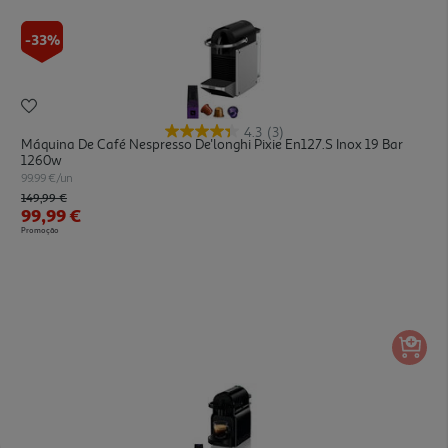
-33%
4.3
(3)
Máquina De Café Nespresso De'longhi Pixie En127.s Inox 19 Bar
1260w
99.99 €/un
Price reduced from
to
149,99 €
99,99 €
Promoção