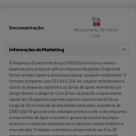
Documentação:
Regulamento 30 Oferta
Café
Informações de Marketing
A Nespresso Essenza Mini Krups XN110110 em branco reúne o
essencial para preparar café em cápsulas Nespresso Original de
forma simples, rápida e com pouco espaço ocupado na bancada. O
formato compacto, com 33 x 8,4 x 20,4 cm, adapta-se facilmente a
cozinh as pequenas, escritórios ou zonas de apoio, mantendo um
design discreto e elegante. Com 19 bar de pressão e aquecimento
rápido em 25 segundos, permite preparar espresso de 40 ml ou
lungo de 110 ml através de dois botões dedicados. A potência de
1200-1310 W garante uma utilização prática no dia a dia, enquanto
o reservatório de água amovível, a gaveta de recolha de pingos
amovível e o depósito integrado para cápsulas usadas facilitam a
manutenção. O desligar automático programável aos 9 ou 30
minutos ajuda a poupar energia e torna a rotina mais cómoda,