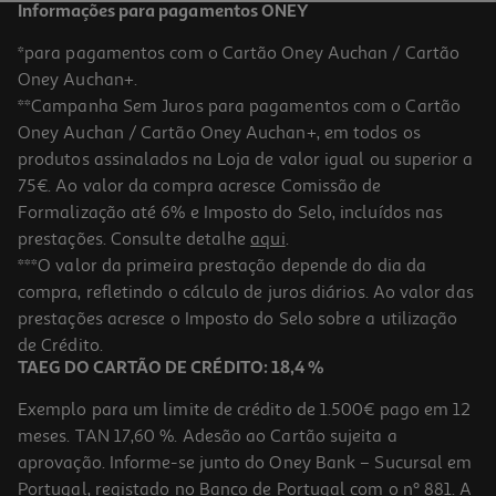
Informações para pagamentos ONEY
*para pagamentos com o Cartão Oney Auchan / Cartão
Oney Auchan+.
**Campanha Sem Juros para pagamentos com o Cartão
Oney Auchan / Cartão Oney Auchan+, em todos os
-50%
produtos assinalados na Loja de valor igual ou superior a
75€. Ao valor da compra acresce Comissão de
Formalização até 6% e Imposto do Selo, incluídos nas
prestações. Consulte detalhe
aqui
.
4.5
(2)
Máquina De Café Nespresso Krups Xn9201p3 Vertuo Pop Branca
***O valor da primeira prestação depende do dia da
compra, refletindo o cálculo de juros diários. Ao valor das
49.99 €/un
Price reduced from
to
prestações acresce o Imposto do Selo sobre a utilização
99,99 €
49,99 €
de Crédito.
Promoção
TAEG DO CARTÃO DE CRÉDITO: 18,4 %
Exemplo para um limite de crédito de 1.500€ pago em 12
meses. TAN 17,60 %. Adesão ao Cartão sujeita a
aprovação. Informe-se junto do Oney Bank – Sucursal em
Portugal, registado no Banco de Portugal com o nº 881. A