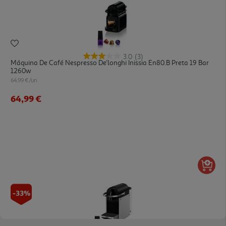
3.0
(3)
Máquina De Café Nespresso De'longhi Inissia En80.b Preta 19 Bar
1260w
64.99 €/un
64,99 €
-33%