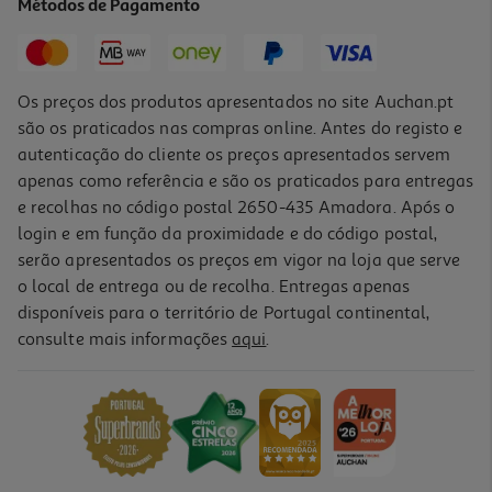
Métodos de Pagamento
84,99 €
Os preços dos produtos apresentados no site Auchan.pt
são os praticados nas compras online. Antes do registo e
autenticação do cliente os preços apresentados servem
apenas como referência e são os praticados para entregas
e recolhas no código postal 2650-435 Amadora. Após o
login e em função da proximidade e do código postal,
serão apresentados os preços em vigor na loja que serve
o local de entrega ou de recolha. Entregas apenas
disponíveis para o território de Portugal continental,
4.5
(4)
consulte mais informações
aqui
.
Máquina De Café Nespresso Krups Inissia Xn100510 Vermelha 19
Bar
74.99 €/un
74,99 €