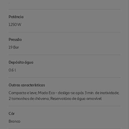
.
Potência
1250 W
Pressão
19 Bar
Depósito água
0.6 l
Outras características
Compacta e leve; Modo Eco - desliga-se após 3 min. de inatividade;
2 tamanhos de chávena; Reservatório de água amovível
Côr
Branco