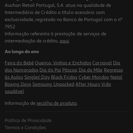
Auchan Retail Portugal, S.A. atua na qualidade de
Intermediário de Crédito a título acessório com
exclusividade, registado no Banco de Portugal com o nº
7952.
Informação referente à prestação de serviços de
4.8
(4)
intermediação de crédito,
aqui
.
Máquina De Café Dolce Gusto Krups Neo Kp830110 Branca
Ao longo do ano
49.99 €/un
Feira do Bebé
Queijos, Vinhos e Enchidos
Carnaval
Dia
49,99 €
dos Namorados
Dia do Pai
Páscoa
Dia da Mãe
Regresso
às Aulas
Singles' Day
Black Friday
Cyber Monday
Natal
Boxing Days
Samsung Unpacked
After Hours
Vida
saudável
Informação de
recolha de produto
.
Política de Privacidade
-26%
Termos e Condições