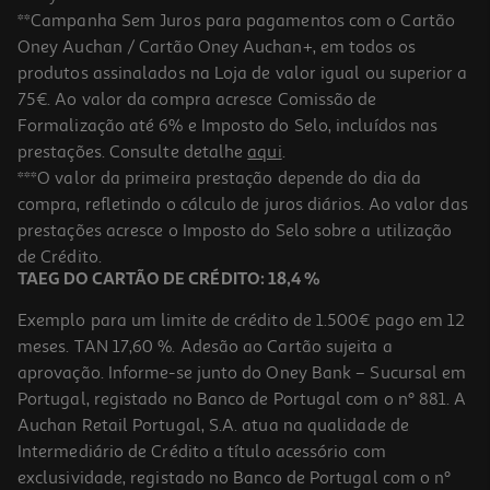
**Campanha Sem Juros para pagamentos com o Cartão
Oney Auchan / Cartão Oney Auchan+, em todos os
produtos assinalados na Loja de valor igual ou superior a
75€. Ao valor da compra acresce Comissão de
Formalização até 6% e Imposto do Selo, incluídos nas
prestações. Consulte detalhe
aqui
.
4.7
(87)
Máquina De Café Expresso Manual De'longhi La Specialista Opera
***O valor da primeira prestação depende do dia da
Ec9555.m 1550 W 19 Bar
compra, refletindo o cálculo de juros diários. Ao valor das
749.99 €/un
prestações acresce o Imposto do Selo sobre a utilização
749,99 €
de Crédito.
TAEG DO CARTÃO DE CRÉDITO: 18,4 %
Exemplo para um limite de crédito de 1.500€ pago em 12
meses. TAN 17,60 %. Adesão ao Cartão sujeita a
aprovação. Informe-se junto do Oney Bank – Sucursal em
Portugal, registado no Banco de Portugal com o nº 881. A
Auchan Retail Portugal, S.A. atua na qualidade de
Intermediário de Crédito a título acessório com
exclusividade, registado no Banco de Portugal com o nº