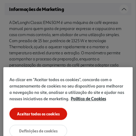
Informações de Marketing
A De'Longhi Classic EM450.M é uma máquina de café expresso
manual para quem gosta de preparar expresso e cappuccino em
casa com mais controlo, sem abdicar de uma utilização simples.
Com pressão de 15 bar, potência de 1325 W e tecnologia
Thermoblock, ajuda a aquecer rapidamente e a manter a
temperatura estável durante a extração. O manómetro permite
acompanhar o processo de preparação, enquanto a
personalização do comprimento do café permite adaptar cada
chávena ao gosto de cada pessoa. O Sistema de Cappuc cino
ajustável dá flexibilidade para vaporizar leite ou criar espuma
Ao clicar em "Aceitar todos os cookies", concorda com o
cremosa, ideal para bebidas com leite no dia a dia. Compatível com
armazenamento de cookies no seu dispositivo para melhorar
café moído e pastilhas E.S.E., conta com depósito de água de 1.7 l,
a navegação no site, analisar a utilização do site e ajudar nas
indicador de nível de água e bandeja recolhe-gotas removível. O
nossas iniciativas de marketing.
Política de Cookies
corpo em aço inoxidável com detalhes cromados e o painel com 4
botões completam uma solução prática, intuitiva e elegante para
integrar na cozinha.
Aceitar todos os cookies
Características
Definições de cookies