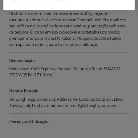
Informações
Desfrute do controlo do processo de extração, graças ao
manómetro de pressão e à tecnologia Thermoblock. Personalize o
seu café com o acessório de vapor ajustável, para opções infinitas
de bebidas. O corpo em aço inoxidável e os detalhes cromados
premium incorporam o estilo italiano. Máquina de café intuitiva
com apenas 4 botões, para facilidade de utilização
Denominação
Máquina de Café Expresso Manual De'Longhi Classic EM450.M
1325 W 15 Bar 1,7 L Metal
Nome e Morada
De' Longhi Appliances S.r.l. Address: Via Lodovico Seitz, 47, 31100,
Treviso, Italy Paul Zammit, paul.zammit@delonghigroup.com
Precauções Utilização
.