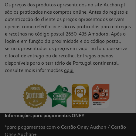
Os preços dos produtos apresentados no site Auchan.pt
são os praticados nas compras online. Antes do registo e
autenticação do cliente os preços apresentados servem
apenas como referência e são os praticados para entregas
e recolhas no código postal 2650-435 Amadora. Após o
login e em função da proximidade e do código postal,
serão apresentados os preços em vigor na loja que serve
o local de entrega ou de recolha. Entregas apenas
disponíveis para o território de Portugal continental,
1.0
(1)
consulte mais informações
aqui
.
Máquina De Café Expresso Manual De'longhi La Specialista Arte
Ec9155.mb 1400 W 15 Bar
429.99 €/un
429,99 €
Informações para pagamentos ONEY
*para pagamentos com o Cartão Oney Auchan / Cartão
Oney Auchan+.