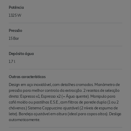
Potência
1325 W
Pressão
15 Bar
Depósito água
1.7 l
Outras características
Design em aço inoxidável, com detalhes cromados. Manómetro de
pressão para melhor controlo da extracção. 2 receitas de selecção
direta: Espresso x1, Espresso x2 (+ Água quente). Manipulo para
café moído ou pastilhas E.S.E., com filtros de parede dupla (1 ou 2
chávenas.) Sistema Cappuccino ajustável (2 níveis de espuma de
leite). Bandeja ajustável em altura (ideal para copos altos). Desliga
automaticamente.