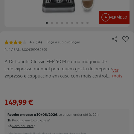
VER VÍDEO
4.2
(34)
Faça a sua avaliação
Leu
34
Ref. / EAN:
8004399032699
avaliações.
Link
A De'Longhi Classic EM450.M é uma máquina de
para
café expresso manual para quem gosta de preparar
a
ver
mesma
expresso e cappuccino em casa com mais controlo,
mais
página.
sem abdicar de uma utilização simples. Com
pressão de 15 bar, potência de 1325 W e tecnologia
Thermoblock, ajuda a aquecer rapidamente e a
149,99 €
manter a temperatura estável durante a extração.
O manómetro permite acompanhar o processo de
Receba em casa a 10/08/2026
, se encomendar até às 12h.
preparação, enquanto a personalização do
1h
Recolha em loja Express
*
comprimento do café permite adaptar cada
3h
Recolha Drive
*
chávena ao gosto de cada pessoa. O Sistema de
*Mediante disponibilidade de slot de entrega e stock em loja.