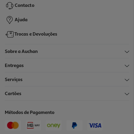
Contacto
119,99 €
Ajuda
Trocas e Devoluções
Sobre a Auchan
Entregas
Serviços
4.1
(68)
Cartões
Máquina De Café Espresso Manual De'longhi Dedica Style Ec685.m
Metal 15 Bar
209.99 €/un
Métodos de Pagamento
209,99 €