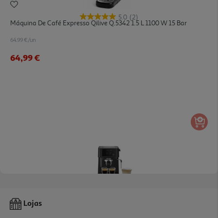
5.0
(2)
Máquina De Café Expresso Qilive Q.5342 1.5 L 1100 W 15 Bar
64.99 €/un
64,99 €
4.1
(10)
Máquina De Café Expresso Manual De'longhi Stilosa Ec235.bk 1100
Lojas
W 15 Bar
119.99 €/un