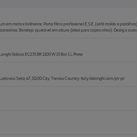
 em mate e brilhante. Porta filtro profissional E.S.E. (café moído e pastilhas
ssórios. Bandeja ajustável em altura (ideal para copos altos). Deslig a aut
nghi Stilosa EC235.BK 1100 W 15 Bar 1 L Preta
 Lodovico Seitz, 47, 31100 City: Treviso Country: Italy delonghi.com/pt-pt