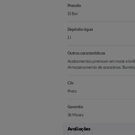
Pressão
15 Bar
Depósito água
1 l
Outras características
Acabamentos premium em mate e brilhant
Armazenamento de acessórios. Bandeja 
Côr
Preto
Garantia
36 Meses
Avaliações