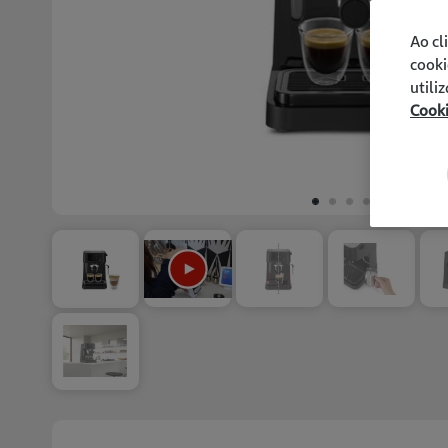
Ao cl
cooki
utili
Cook