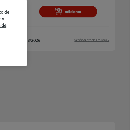
iva. O Sistema Cappuccino com vaporizador em
turar vapor e leite manualmente para criar
adicionar
to de
nos e outras bebidas. A bandeja recolhe-
r a
opos de dois níveis permite usar chávenas ou
a de
 Com indicador de nível de água, calcado r
eto em plástico, é uma opção prática para
/08/2026 e 12/08/2026
verificar stock em loja >
de expresso manual funcional, moderna e