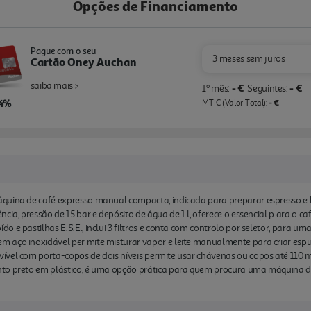
Opções de Financiamento
Pague com o seu
3 meses sem juros
Cartão Oney Auchan
saiba mais >
- €
- €
1º mês:
Seguintes:
,4%
- €
MTIC (Valor Total):
áquina de café expresso manual compacta, indicada para preparar espresso e
cia, pressão de 15 bar e depósito de água de 1 l, oferece o essencial p ara o 
 e pastilhas E.S.E., inclui 3 filtros e conta com controlo por seletor, para uma
m aço inoxidável per mite misturar vapor e leite manualmente para criar es
ível com porta-copos de dois níveis permite usar chávenas ou copos até 110 m
nto preto em plástico, é uma opção prática para quem procura uma máquina 