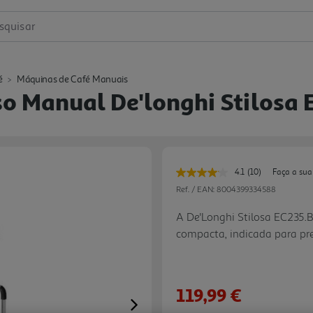
squisar
é
Máquinas de Café Manuais
o Manual De'longhi Stilosa 
4.1
(10)
Faça a sua
Leu
10
Ref. / EAN:
8004399334588
avaliações.
Link
A De'Longhi Stilosa EC235.
para
compacta, indicada para pre
a
mesma
com uma utilização simples
página.
e depósito de água de 1 l, of
ocupar demasiado espaço n
119,99 €
pastilhas E.S.E., inclui 3 fi
Next