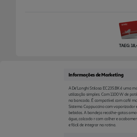
TAEG: 18
Informações de Marketing
A De'Longhi Stilosa EC235.BK é uma m
utilização simples. Com 1100 W de potên
na bancada. É compatível com café moído
Sistema Cappuccino com vaporizador e
bebidas. A bandeja recolhe-gotas amov
água, calcado r com colher e acabame
e fácil de integrar na rotina.