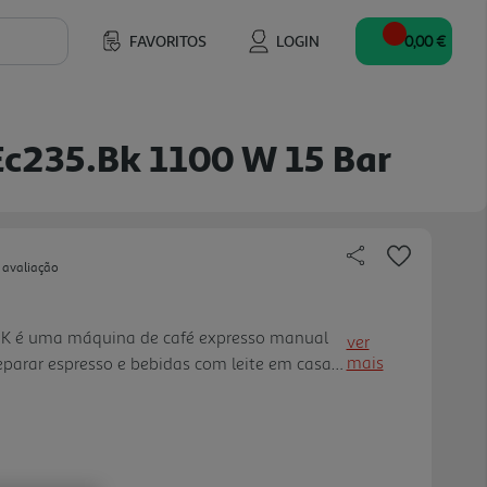
FAVORITOS
LOGIN
0,00 €
Ec235.bk 1100 W 15 Bar
 avaliação
BK é uma máquina de café expresso manual
ver
mais
parar espresso e bebidas com leite em casa
. Com 1100 W de potência, pressão de 15 bar
erece o essencial p ara o café diário sem
a bancada. É compatível com café moído e
ltros e conta com controlo por seletor, para uma