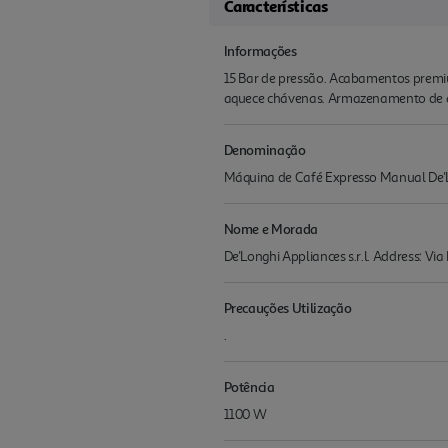
Características
Informações
15 Bar de pressão. Acabamentos premium
aquece chávenas. Armazenamento de ace
Denominação
Máquina de Café Expresso Manual De'Lo
Nome e Morada
De'Longhi Appliances s.r.l. Address: Via
Precauções Utilização
.
Potência
1100 W