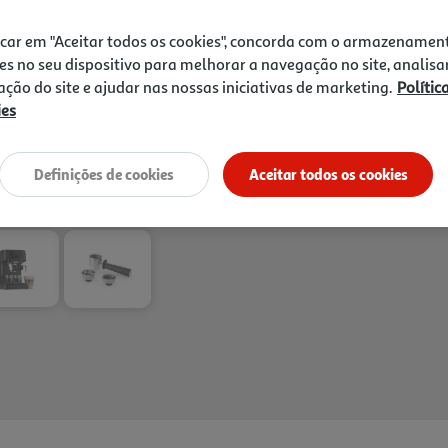
preparação direta e intuit
aço inoxidável per mite mis
icar em "Aceitar todos os cookies", concorda com o armazenamen
espuma cremosa em cappucci
es no seu dispositivo para melhorar a navegação no site, analisa
gotas amovível com porta-c
zação do site e ajudar nas nossas iniciativas de marketing.
Polític
copos até 110 mm de altura.
ies
com colher e acabamento pr
Entrega estimada entre
11
quem procura uma máquina 
fácil de integrar na rotina.
Definições de cookies
Aceitar todos os cookies