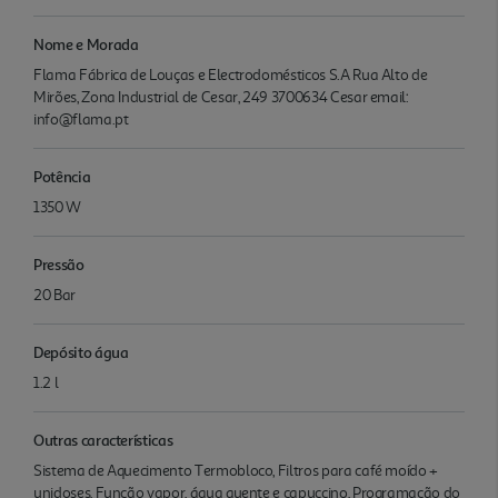
Nome e Morada
Flama Fábrica de Louças e Electrodomésticos S.A Rua Alto de
Mirões, Zona Industrial de Cesar, 249 3700634 Cesar email:
info@flama.pt
Potência
1350 W
Pressão
20 Bar
Depósito água
1.2 l
Outras características
Sistema de Aquecimento Termobloco, Filtros para café moído +
unidoses, Função vapor, água quente e capuccino, Programação do