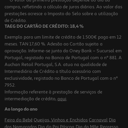
***O valor da primeira prestação depende do dia da
Metal 15 Bar
compra, refletindo o cálculo de juros diários. Ao valor das
209.99 €/un
prestações acresce o Imposto do Selo sobre a utilização
209,99 €
de Crédito.
TAEG DO CARTÃO DE CRÉDITO: 18,4 %
Exemplo para um limite de crédito de 1.500€ pago em 12
meses. TAN 17,60 %. Adesão ao Cartão sujeita a
aprovação. Informe-se junto do Oney Bank – Sucursal em
Portugal, registado no Banco de Portugal com o nº 881. A
Auchan Retail Portugal, S.A. atua na qualidade de
Intermediário de Crédito a título acessório com
exclusividade, registado no Banco de Portugal com o nº
7952.
Informação referente à prestação de serviços de
4.1
(10)
intermediação de crédito,
aqui
.
Máquina De Café Expresso Manual De'longhi Stilosa Ec235.bk 1100
W 15 Bar
Ao longo do ano
119.99 €/un
Feira do Bebé
Queijos, Vinhos e Enchidos
Carnaval
Dia
119,99 €
dos Namorados
Dia do Pai
Páscoa
Dia da Mãe
Regresso