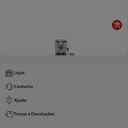
4.2
(34)
Máquina De Café Expresso Manual De'longhi Classic Em450.m
Lojas
1325 W 15 Bar
149.99 €/un
Contacto
149,99 €
Ajuda
Trocas e Devoluções