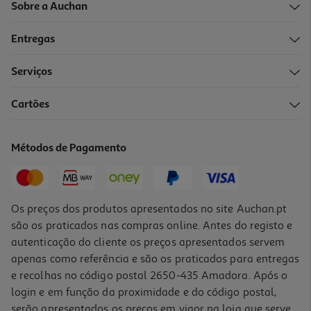
Sobre a Auchan
Entregas
Serviços
4.0
(41)
Cartões
Máquina De Café Expresso Manual De'longhi Dedica Style Ec685.r
1300 W 15 Bar Vermelha
179.99 €/un
Métodos de Pagamento
179,99 €
Os preços dos produtos apresentados no site Auchan.pt
são os praticados nas compras online. Antes do registo e
autenticação do cliente os preços apresentados servem
apenas como referência e são os praticados para entregas
e recolhas no código postal 2650-435 Amadora. Após o
login e em função da proximidade e do código postal,
serão apresentados os preços em vigor na loja que serve