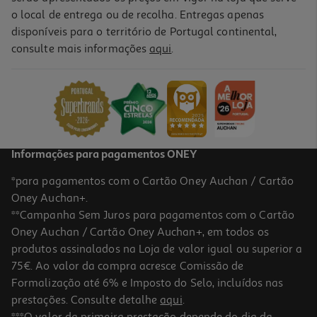
o local de entrega ou de recolha. Entregas apenas
disponíveis para o território de Portugal continental,
4.7
(87)
consulte mais informações
aqui
.
Máquina De Café Expresso Manual De'longhi La Specialista Opera
Ec9555.m 1550 W 19 Bar
749.99 €/un
749,99 €
Informações para pagamentos ONEY
*para pagamentos com o Cartão Oney Auchan / Cartão
Oney Auchan+.
**Campanha Sem Juros para pagamentos com o Cartão
Oney Auchan / Cartão Oney Auchan+, em todos os
produtos assinalados na Loja de valor igual ou superior a
75€. Ao valor da compra acresce Comissão de
Formalização até 6% e Imposto do Selo, incluídos nas
prestações. Consulte detalhe
aqui
.
4.1
(68)
Máquina De Café Espresso Manual De'longhi Dedica Style Ec685.m