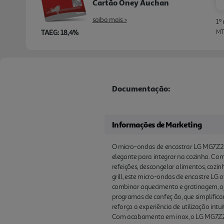
Cartão Oney Auchan
saiba mais >
1º
TAEG: 18,4%
MTI
Documentação:
Informações de Marketing
O micro-ondas de encastrar LG MG7Z25
elegante para integrar na cozinha. Com
refeições, descongelar alimentos, coz
grill, este micro-ondas de encastre LG
combinar aquecimento e gratinagem, aj
programas de confeç ão, que simplificam
reforça a experiência de utilização int
Com acabamento em inox, o LG MG7Z259