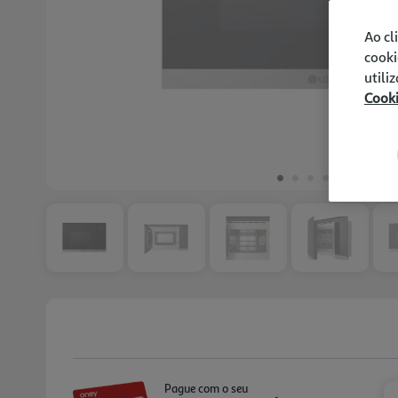
Ao cl
cooki
utili
Cook
Pague com o seu