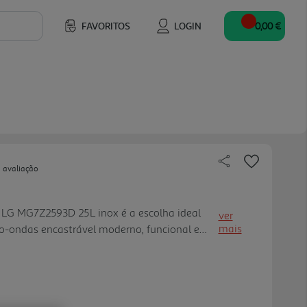
FAVORITOS
LOGIN
0,00 €
 avaliação
 LG MG7Z2593D 25L inox é a escolha ideal
ver
mais
-ondas encastrável moderno, funcional e
ntegrar na cozinha. Com capacidade de 25
e facilmente às necessidade s do dia a dia,
refeições, descongelar alimentos, cozinhar e
modidade. Equipado com 900 W de potência