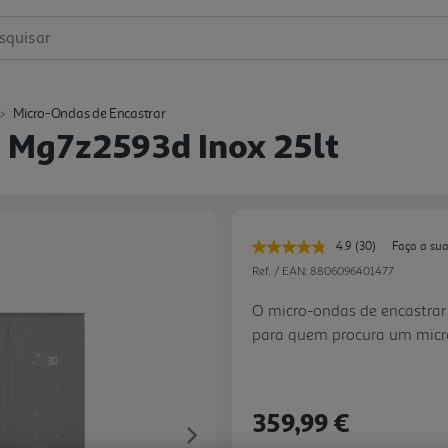
squisar
Micro-Ondas de Encastrar
g Mg7z2593d Inox 25lt
4.9
(30)
Faça a sua
Leu
30
Ref. / EAN:
8806096401477
avaliações.
Link
O micro-ondas de encastrar
para
para quem procura um micro
a
mesma
com design elegante para i
página.
litros, este modelo adapta-s
sendo perfeito para aquecer 
359,99 €
gratinar com rapidez e co
Next