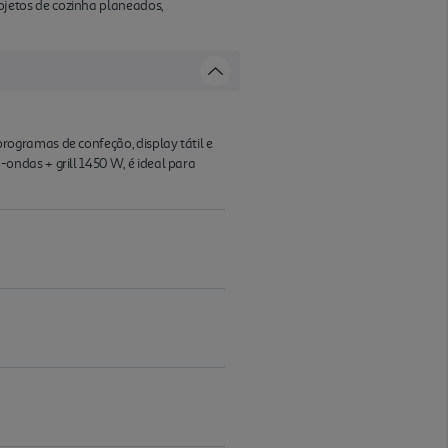
jetos de cozinha planeados,
ogramas de confeção, display tátil e
ndas + grill 1450 W, é ideal para