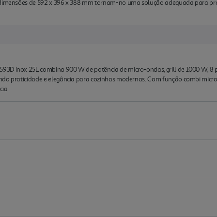
s dimensões de 592 x 396 x 388 mm tornam-no uma solução adequada para pro
3D inox 25L combina 900 W de potência de micro-ondas, grill de 1000 W, 8 pr
ndo praticidade e elegância para cozinhas modernas. Com função combi micro-o
cia