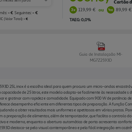
3 meses sem juros
Cartão d
119,99 €
89,99 €
ou
- €
- €
 mês:
Seguintes:
- €
C (Valor Total):
TAEG: 0,0%
Guia de Instalaçaão MI-
MG7Z2593D
93D 25L inox é a escolha ideal para quem procura um micro-ondas encastráv
 capacidade de 25 litros, este modelo adapta-se facilmente às necessidade s do
inhar e gratinar com rapidez e comodidade. Equipado com 900 W de potência d
 oferece desempenho efici ente em diferentes tipos de preparação. A função Co
udando a obter resultados mais uniformes e apetitosos em vários pratos. Par
 a preparação de alimentos, além de temporizador, que facilita o controlo do t
uitiva e moderna, enquanto a abertura automática de porta acrescenta conforto e
3D destaca-se pelo visual contemporâneo e pela fácil integração em cozin