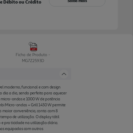
Saiba mais
e Débito ou Crédito
Ficha de Produto -
MG7Z2593D
el moderno, funcional e com design
 dia a dia, sendo perfeito para aquecer
e micro-ondas e 1000 W de potência
mbi Micro-ondas + Grill 1450 W permite
a maior conveniência, conta com 8
empo de utilização. O display tátil
 pra ticidade na utilização diária.
has equipadas com outros