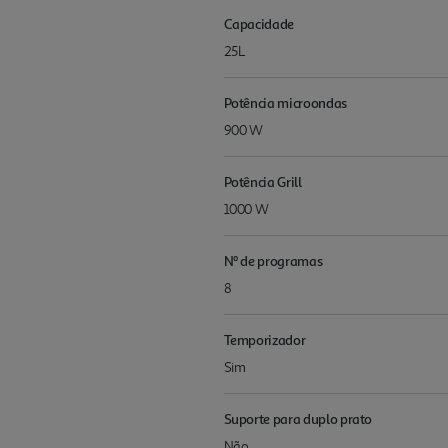
Capacidade
25L
Potência microondas
900 W
Potência Grill
1000 W
Nº de programas
8
Temporizador
Sim
Suporte para duplo prato
Não