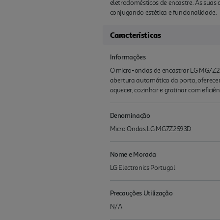
eletrodomésticos de encastre. As sua
conjugando estética e funcionalidade.
Características
Informações
O micro-ondas de encastrar LG MG7Z259
abertura automática da porta, oferece
aquecer, cozinhar e gratinar com eficiên
Denominação
Micro Ondas LG MG7Z2593D
Nome e Morada
LG Electronics Portugal
Precauções Utilização
N/A