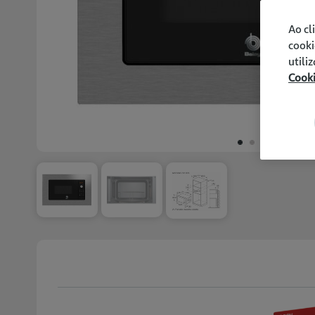
Ao cl
cooki
utili
Cook