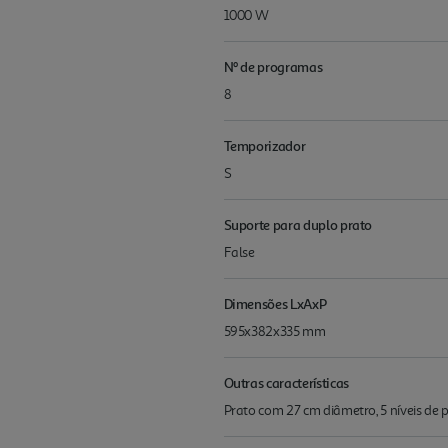
1000 W
Nº de programas
8
Temporizador
S
Suporte para duplo prato
False
Dimensões LxAxP
595x382x335 mm
Outras características
Prato com 27 cm diâmetro, 5 níveis de