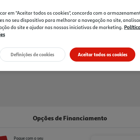
274,99 €
acabamento a pratos que pe
potência e os 8 programas 
icar em "Aceitar todos os cookies", concorda com o armazenamen
simples, enquanto o display
es no seu dispositivo para melhorar a navegação no site, analisa
abertura facilitam o control
zação do site e ajudar nas nossas iniciativas de marketing.
Polític
favorece um aquecimento ma
ies
permite acompanhar a prepa
dimensões de 382x595x335 m
formato prático para cozinh
Definições de cookies
Aceitar todos os cookies
Entrega estimada entre
21
Opções de Financiamento
Pague com o seu