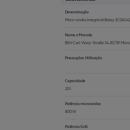
Denominação
Micro-ondas Integrável Balay 3CG6142
Nome e Morada
BSH Carl-Wery-Straße 34, 81739 Mün
Precauções Utilização
.
Capacidade
20 l
Potência microondas
800 W
Potência Grill