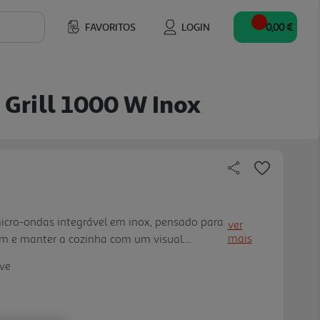
FAVORITOS
LOGIN
0,00 €
Grill 1000 W Inox
cro-ondas integrável em inox, pensado para
ver
mais
m e manter a cozinha com um visual
0 l de capacidade e 800 W de potência
efas diárias, desde aquecer refeiçõe s a
 grill de 1000 W pode ser usado de forma
 com o micro-ondas, ajudando a dar