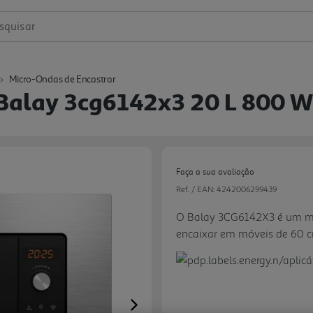
squisar
Micro-Ondas de Encastrar
Balay 3cg6142x3 20 L 800 W 
Faça a sua avaliação
Ref. / EAN:
4242006299439
O Balay 3CG6142X3 é um mi
encaixar em móveis de 60 c
uniforme e moderno. Com 2
máxima, responde bem às tar
descongelar ingredientes. O
independente ou combinado
Next