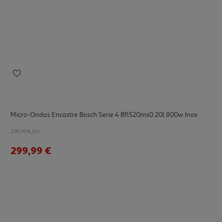
Micro-Ondas Encastre Bosch Serie 4 Bfl520ms0 20l 800w Inox
299.99 €/un
299,99 €