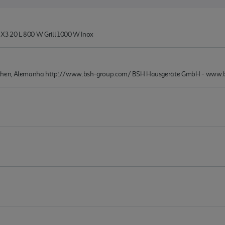
X3 20 L 800 W Grill 1000 W Inox
chen, Alemanha http://www.bsh-group.com/ BSH Hausgeräte GmbH - www.b