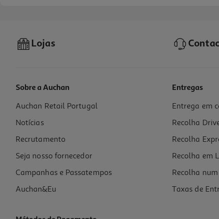
Lojas
Contac
Sobre a Auchan
Entregas
Auchan Retail Portugal
Entrega em c
Micro Ondas De Encastre Com Grill Bosch Bel623ms3 Inox 20l
Notícias
Recolha Driv
279.99 €/un
Recrutamento
Recolha Expr
279,99 €
Seja nosso fornecedor
Recolha em L
Campanhas e Passatempos
Recolha num 
Auchan&Eu
Taxas de Ent