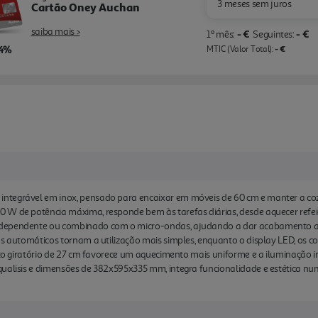
3 meses sem juros
Cartão Oney Auchan
saiba mais >
- €
- €
1º mês:
Seguintes:
,4%
- €
MTIC (Valor Total):
ntegrável em inox, pensado para encaixar em móveis de 60 cm e manter a co
W de potência máxima, responde bem às tarefas diárias, desde aquecer refeiçõe
dependente ou combinado com o micro-ondas, ajudando a dar acabamento a p
as automáticos tornam a utilização mais simples, enquanto o display LED, os c
rato giratório de 27 cm favorece um aquecimento mais uniforme e a iluminação
qualisis e dimensões de 382x595x335 mm, integra funcionalidade e estética nu