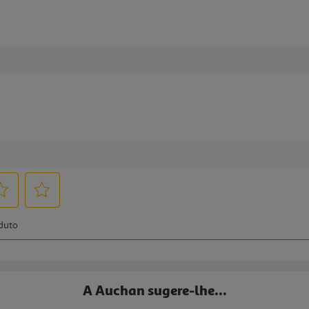
A Auchan sugere-lhe...