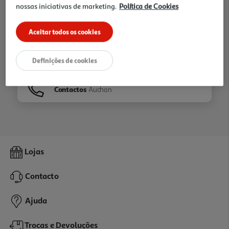
nossas iniciativas de marketing.
Política de Cookies
Ir para
Homepage
Aceitar todos os cookies
Veja os nossos
Folhetos
Definições de cookies
Contactos
Auchan
Lojas
Contacto
Ajuda
Trocas e Devoluções