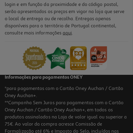
login e em função da proximidade e do código postal,
serão apresentados os preços em vigor na loja que serve
o local de entrega ou de recolha. Entregas apenas
disponíveis para o território de Portugal continental,
consulte mais informações
aqui
.
Informações para pagamentos ONEY
*para pagamentos com o Cartão Oney Auchan / Cartão
Oney Auchan+.
**Campanha Sem Juros para pagamentos com o Cartão
Oney Auchan / Cartão Oney Auchan+, em todos os
produtos assinalados na Loja de valor igual ou superior a
75€. Ao valor da compra acresce Comissão de
Formalização até 6% e Imposto do Selo, incluídos nas