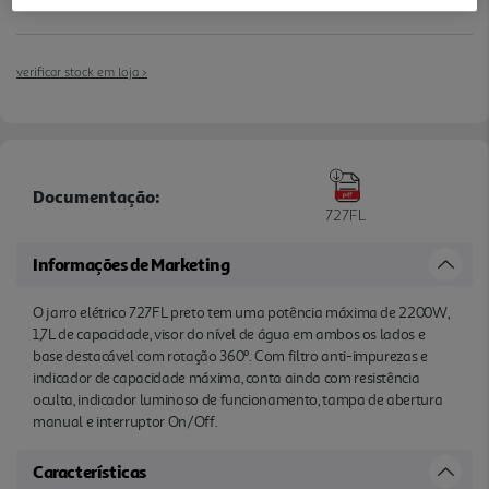
verificar stock em loja >
Documentação:
727FL
Informações de Marketing
O jarro elétrico 727FL preto tem uma potência máxima de 2200W,
1,7L de capacidade, visor do nível de água em ambos os lados e
base destacável com rotação 360º. Com filtro anti-impurezas e
indicador de capacidade máxima, conta ainda com resistência
oculta, indicador luminoso de funcionamento, tampa de abertura
manual e interruptor On/Off.
Características