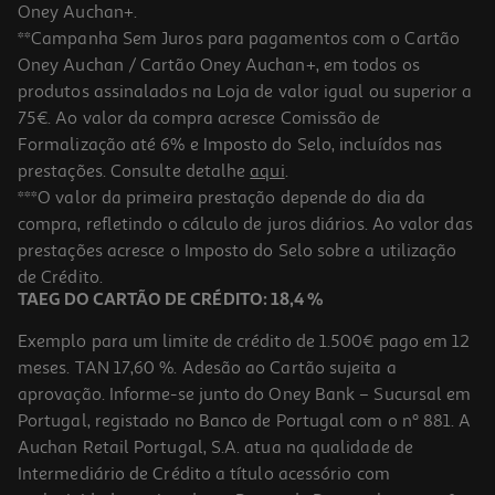
Oney Auchan+.
**Campanha Sem Juros para pagamentos com o Cartão
Oney Auchan / Cartão Oney Auchan+, em todos os
produtos assinalados na Loja de valor igual ou superior a
75€. Ao valor da compra acresce Comissão de
Formalização até 6% e Imposto do Selo, incluídos nas
prestações. Consulte detalhe
aqui
.
Jarro Elétrico Qilive Q.5277 Inox 1.7l 2200w
***O valor da primeira prestação depende do dia da
compra, refletindo o cálculo de juros diários. Ao valor das
19.99 €/un
prestações acresce o Imposto do Selo sobre a utilização
19,99 €
de Crédito.
TAEG DO CARTÃO DE CRÉDITO: 18,4 %
Exemplo para um limite de crédito de 1.500€ pago em 12
meses. TAN 17,60 %. Adesão ao Cartão sujeita a
aprovação. Informe-se junto do Oney Bank – Sucursal em
Portugal, registado no Banco de Portugal com o nº 881. A
Auchan Retail Portugal, S.A. atua na qualidade de
Intermediário de Crédito a título acessório com