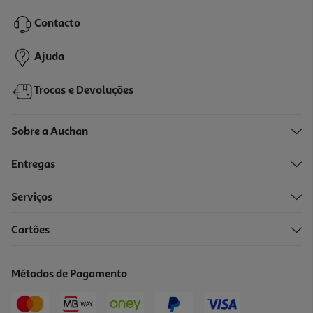
21.99 €/un
Contacto
21,99 €
Ajuda
Trocas e Devoluções
Sobre a Auchan
Entregas
Serviços
4.9
(16)
Cartões
Jarro Elétrico Qilive Q.5503 Vidro/preto 1.7l
17.99 €/un
Métodos de Pagamento
17,99 €