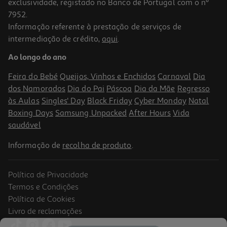
exclusividade, registado no Banco de Portugal com o nº
7952.
Informação referente à prestação de serviços de
intermediação de crédito,
aqui
.
Jarro Elétrico Qilive Q.5231 Retro Azul 1.7 L 2200 W
Ao longo do ano
32.99 €/un
Feira do Bebé
Queijos, Vinhos e Enchidos
Carnaval
Dia
32,99 €
dos Namorados
Dia do Pai
Páscoa
Dia da Mãe
Regresso
às Aulas
Singles' Day
Black Friday
Cyber Monday
Natal
Boxing Days
Samsung Unpacked
After Hours
Vida
saudável
Informação de
recolha de produto
.
Política de Privacidade
Termos e Condições
Política de Cookies
Livro de reclamações