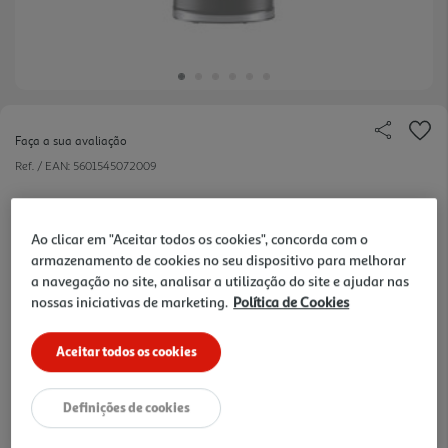
Faça a sua avaliação
Ref. / EAN:
5601545072009
O jarro elétrico 727FL preto tem uma potência
máxima de 2200W, 1,7L de capacidade, visor do
ver
Ao clicar em "Aceitar todos os cookies", concorda com o
nível de água em ambos os lados e base
mais
armazenamento de cookies no seu dispositivo para melhorar
destacável com rotação 360º. Com filtro anti-
a navegação no site, analisar a utilização do site e ajudar nas
impurezas e indicador de capacidade máxima,
nossas iniciativas de marketing.
Política de Cookies
conta ainda com resistência oculta, indicador
29,99 €
luminoso de funcionamento, tampa de abertura
Aceitar todos os cookies
manual e interruptor On/Off.
Definições de cookies