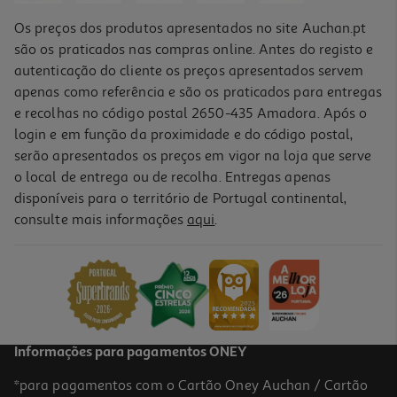
Os preços dos produtos apresentados no site Auchan.pt
são os praticados nas compras online. Antes do registo e
autenticação do cliente os preços apresentados servem
apenas como referência e são os praticados para entregas
e recolhas no código postal 2650-435 Amadora. Após o
login e em função da proximidade e do código postal,
serão apresentados os preços em vigor na loja que serve
o local de entrega ou de recolha. Entregas apenas
disponíveis para o território de Portugal continental,
4.2
(27)
consulte mais informações
aqui
.
Jarro Elétrico Digital Qilive Q.5377 Preto 1.7l
42.99 €/un
42,99 €
Informações para pagamentos ONEY
*para pagamentos com o Cartão Oney Auchan / Cartão