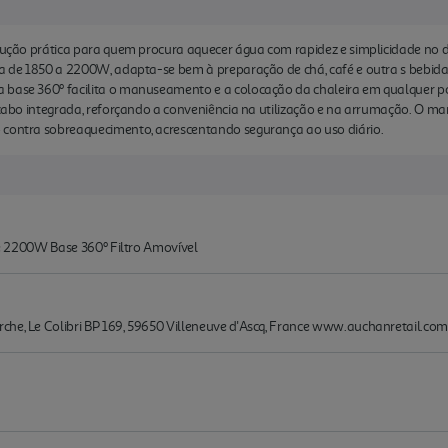
olução prática para quem procura aquecer água com rapidez e simplicidade no di
cia de 1850 a 2200W, adapta-se bem à preparação de chá, café e outra s bebi
 base 360º facilita o manuseamento e a colocação da chaleira em qualquer p
e cabo integrada, reforçando a conveniência na utilização e na arrumação. O 
 contra sobreaquecimento, acrescentando segurança ao uso diário.
Até 2200W Base 360º Filtro Amovível
che, Le Colibri BP 169, 59650 Villeneuve d'Ascq, France www.auchanretail.co