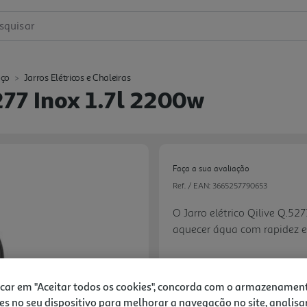
squisar
ço
Jarros Elétricos e Chaleiras
5277 Inox 1.7l 2200w
Faça a sua avaliação
Ref. / EAN:
3665257790653
O Jarro elétrico Qilive Q.5
aquecer água com rapidez e
de 1,7 L, equivalente a até
adapta-se bem à preparação 
acabamento em inox confer
19,99 €
icar em "Aceitar todos os cookies", concorda com o armazenamen
facilita o manuseamento e a
es no seu dispositivo para melhorar a navegação no site, analisa
Next