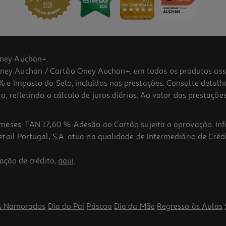
ney Auchan+.
 Auchan / Cartão Oney Auchan+, em todos os produtos assina
 e Imposto do Selo, incluídos nas prestações. Consulte detal
 refletindo o cálculo de juros diários. Ao valor das prestações
meses. TAN 17,60 %. Adesão ao Cartão sujeita a aprovação. In
ail Portugal, S.A. atua na qualidade de Intermediário de Crédi
4.9
(15)
ação de crédito,
aqui
.
s Namorados
Dia do Pai
Páscoa
Dia da Mãe
Regresso às Aulas