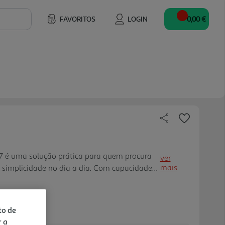
FAVORITOS
LOGIN
0,00 €
277 é uma solução prática para quem procura
ver
mais
 simplicidade no dia a dia. Com capacidade
 7 chávenas, e potência de 1850 a 2200W,
de chá, café e outra s bebidas quentes. O
e um visual moderno, enquanto a base 360º
to de
 colocação da chaleira em qualquer posição.
r a