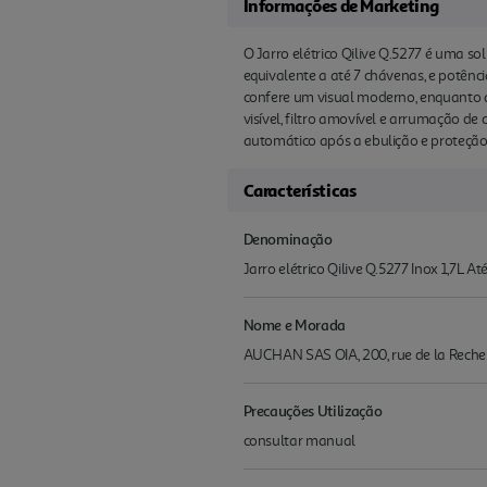
Informações de Marketing
O Jarro elétrico Qilive Q.5277 é uma s
equivalente a até 7 chávenas, e potên
confere um visual moderno, enquanto a
visível, filtro amovível e arrumação d
automático após a ebulição e proteção
Características
Denominação
Jarro elétrico Qilive Q.5277 Inox 1,7L 
Nome e Morada
AUCHAN SAS OIA, 200, rue de la Recher
Precauções Utilização
consultar manual