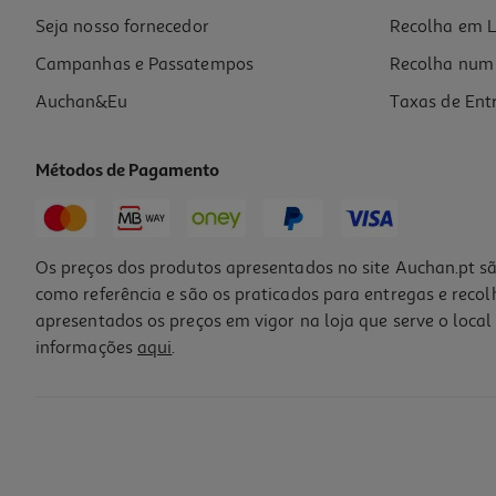
Seja nosso fornecedor
Recolha em L
Campanhas e Passatempos
Recolha num 
Auchan&Eu
Taxas de Ent
Métodos de Pagamento
Os preços dos produtos apresentados no site Auchan.pt sã
como referência e são os praticados para entregas e reco
apresentados os preços em vigor na loja que serve o local 
informações
aqui
.
Jarro Elétrico Qilive Q.5804 Azul 1.7 L 2200 W
19.99 €/un
19,99 €