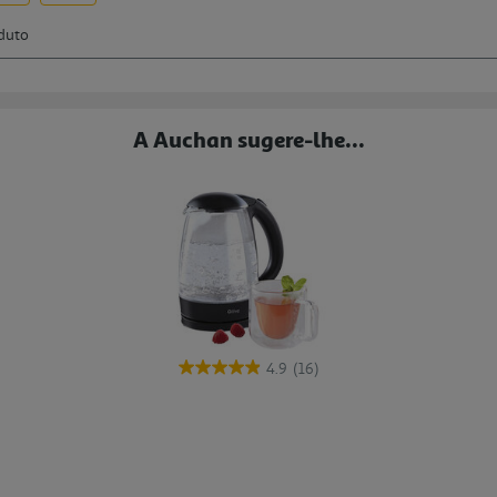
A Auchan sugere-lhe...
4.9
(16)