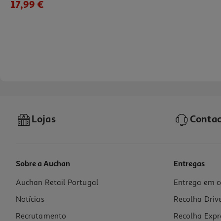
17,99 €
Lojas
Contac
Sobre a Auchan
Entregas
Auchan Retail Portugal
Entrega em c
Jarro Elétrico Digital Qilive Q.5377 Preto 1.7l
Notícias
Recolha Driv
42.99 €/un
Recrutamento
Recolha Expr
42,99 €