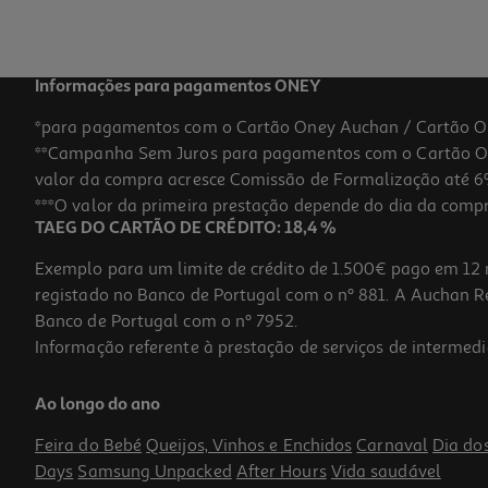
Informações para pagamentos ONEY
*para pagamentos com o Cartão Oney Auchan / Cartão O
**Campanha Sem Juros para pagamentos com o Cartão Oney
-9%
valor da compra acresce Comissão de Formalização até 6%
***O valor da primeira prestação depende do dia da compra,
TAEG DO CARTÃO DE CRÉDITO: 18,4 %
Exemplo para um limite de crédito de 1.500€ pago em 12 
registado no Banco de Portugal com o nº 881. A Auchan Ret
Banco de Portugal com o nº 7952.
Informação referente à prestação de serviços de intermedi
Jarro Elétrico Qilive Q.5549 Preto 1.7l
Ao longo do ano
19.99 €/un
Price reduced from
to
21,99 €
Feira do Bebé
Queijos, Vinhos e Enchidos
Carnaval
Dia do
19,99 €
Days
Samsung Unpacked
After Hours
Vida saudável
Promoção