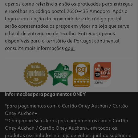
apenas como referência e são os praticados para entregas
e recolhas no código postal 2650-435 Amadora. Após o
login e em função da proximidade e do código postal,
serão apresentados os preços em vigor na loja que serve
o local de entrega ou de recolha. Entregas apenas
disponíveis para o território de Portugal continental,
3.6
(8)
consulte mais informações
aqui
.
Robot De Cozinha Qilive Q.5681 6 Funções 2.1l
37.99 €/un
37,99 €
Informações para pagamentos ONEY
*para pagamentos com o Cartão Oney Auchan / Cartão
Oney Auchan+.
**Campanha Sem Juros para pagamentos com o Cartão
Oney Auchan / Cartão Oney Auchan+, em todos os
produtos assinalados na Loja de valor igual ou superior a