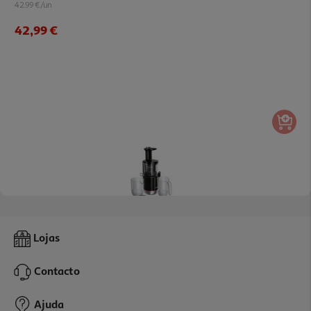
42.99 €/un
42,99 €
Máquina De Sumos Slow Juicer Bosch Vitaextract Mesm731m 150
Lojas
W Preto/inox
239.99 €/un
Contacto
239,99 €
Ajuda