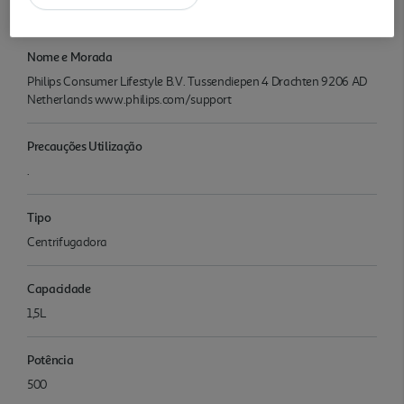
QuickClean 1,5 L
Nome e Morada
Philips Consumer Lifestyle B.V. Tussendiepen 4 Drachten 9206 AD
Netherlands www.philips.com/support
Precauções Utilização
.
Tipo
Centrifugadora
Capacidade
1,5L
Potência
500