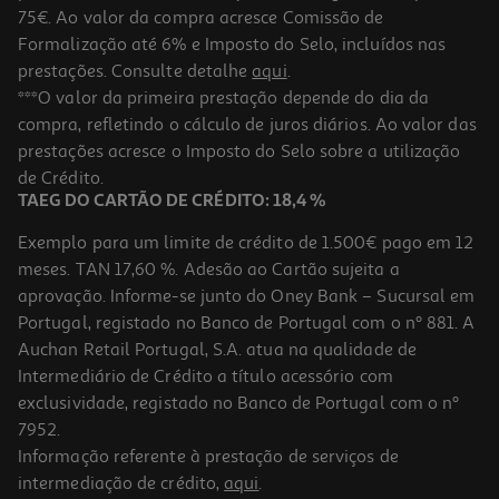
75€. Ao valor da compra acresce Comissão de
Formalização até 6% e Imposto do Selo, incluídos nas
prestações. Consulte detalhe
aqui
.
2.6
(10)
Rato Sem Fio Qilive 600187630 Preto
***O valor da primeira prestação depende do dia da
compra, refletindo o cálculo de juros diários. Ao valor das
4.99 €/un
prestações acresce o Imposto do Selo sobre a utilização
4,99 €
de Crédito.
TAEG DO CARTÃO DE CRÉDITO: 18,4 %
Exemplo para um limite de crédito de 1.500€ pago em 12
meses. TAN 17,60 %. Adesão ao Cartão sujeita a
aprovação. Informe-se junto do Oney Bank – Sucursal em
Portugal, registado no Banco de Portugal com o nº 881. A
Auchan Retail Portugal, S.A. atua na qualidade de
Intermediário de Crédito a título acessório com
exclusividade, registado no Banco de Portugal com o nº
7952.
Informação referente à prestação de serviços de
1.0
(1)
intermediação de crédito,
aqui
.
Cabeça Para Máquina Barbear Qilive Q.7819 Pro