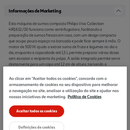
Informações de Marketing
Esta máquina de sumos compacta Philips Viva Collection
HR1832/00 funciona como centrifugadora, facilitando a
preparação de sumos frescos em casa, com um design compacto
que ocupa pouco espaço na bancada e pode ficar sempre à mão. O
motor de 500 W ajuda a extrair sumo de fruta e legumes no dia a
dia, enquanto a capacidade até 1,5 L permite preparar várias doses
sem esvaziar o recipiente da polpa. A saída integrada permite servir
diretamente para um copo até 12 cm de altura, tornando a
utilização mais rápid a e simples. A tecnologia QuickClean foi
pensada para simplificar a limpeza, e o sistema antipingos ajuda a
Ao clicar em "Aceitar todos os cookies", concorda com o
manter a bancada mais limpa depois de servir. Uma solução
armazenamento de cookies no seu dispositivo para melhorar
prática para quem quer incluir sumos caseiros na rotina com menos
a navegação no site, analisar a utilização do site e ajudar nas
preparação, menos ocupa ção de espaço e manutenção fácil.
nossas iniciativas de marketing.
Política de Cookies
Características
Aceitar todos os cookies
Denominação
Definições de cookies
Máquina de Sumos Philips Viva Collection HR1832/00 500 W