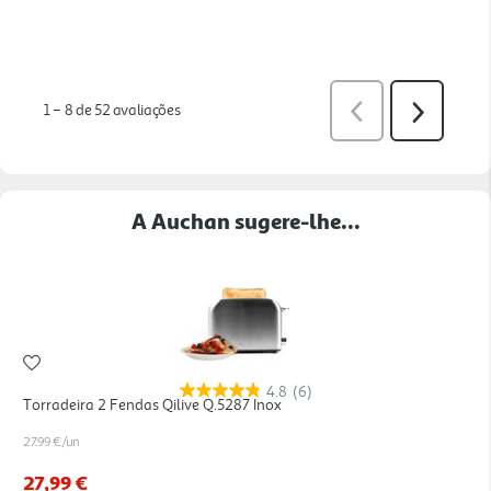
A Auchan sugere-lhe...
4.8
(6)
Torradeira 2 Fendas Qilive Q.5287 Inox
27.99 €/un
27,99 €