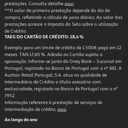
prestações. Consulte detalhe
aqui
.
4.5
(11)
Torradeira 2 Entradas Qilive Q.5485 Inox
***O valor da primeira prestação depende do dia da
compra, refletindo o cálculo de juros diários. Ao valor das
34.99 €/un
prestações acresce o Imposto do Selo sobre a utilização
34,99 €
de Crédito.
TAEG DO CARTÃO DE CRÉDITO: 18,4 %
Exemplo para um limite de crédito de 1.500€ pago em 12
meses. TAN 17,60 %. Adesão ao Cartão sujeita a
aprovação. Informe-se junto do Oney Bank – Sucursal em
Portugal, registado no Banco de Portugal com o nº 881. A
Auchan Retail Portugal, S.A. atua na qualidade de
Intermediário de Crédito a título acessório com
-11%
exclusividade, registado no Banco de Portugal com o nº
7952.
Informação referente à prestação de serviços de
4.0
(54)
intermediação de crédito,
aqui
.
Torradeira 1 Fenda Qilive Q.5785 850w
Ao longo do ano
24.99 €/un
Price reduced from
to
27,99 €