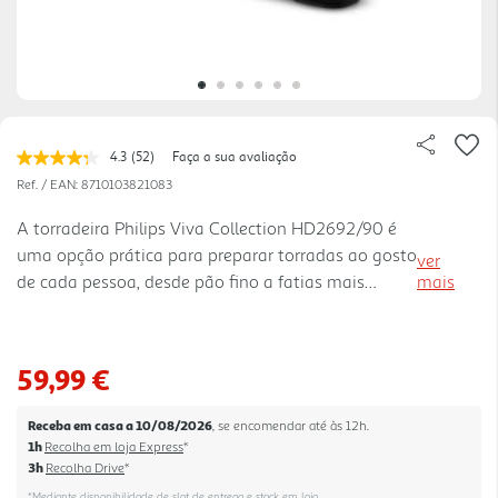
4.3
(52)
Faça a sua avaliação
Leu
52
Ref. / EAN:
8710103821083
avaliações.
Link
A torradeira Philips Viva Collection HD2692/90 é
para
uma opção prática para preparar torradas ao gosto
a
ver
mesma
de cada pessoa, desde pão fino a fatias mais
mais
página.
grossas. A abertura comprida e extralarga facilita a
utilização com diferentes tipos de pão, enquanto o
sistema de autocentragem ajuda a manter as
59,99 €
fatias bem posicionadas para uma torragem mais
uniforme dos dois lados. Com 950 W de potência e
Receba em casa a 10/08/2026
, se encomendar até às 12h.
8 regulações de torragem, permite ajustar o
1h
Recolha em loja Express
*
resultado conforme a preferência, do ligeiramente
3h
Recolha Drive
*
dourado ao mais tostado. Incl ui ainda funções de
*Mediante disponibilidade de slot de entrega e stock em loja.