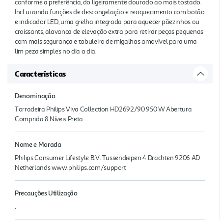
conforme a preferência, do ligeiramente dourado ao mais tostado.
Incl ui ainda funções de descongelação e reaquecimento com botão
e indicador LED, uma grelha integrada para aquecer pãezinhos ou
croissants, alavanca de elevação extra para retirar peças pequenas
com mais segurança e tabuleiro de migalhas amovível para uma
lim peza simples no dia a dia.
Características
Denominação
Torradeira Philips Viva Collection HD2692/90 950 W Abertura
Comprida 8 Níveis Preta
Nome e Morada
Philips Consumer Lifestyle B.V. Tussendiepen 4 Drachten 9206 AD
Netherlands www.philips.com/support
Precauções Utilização
.