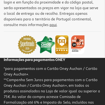
login e em função da proximidade e do código postal,
serão apresentados os preços em vigor na loja que serve
o local de entrega ou de recolha. Entregas apenas
disponíveis para o território de Portugal continental,
consulte mais informações
aqui
.
Torradeira Qilive Q.5879 Azul 2 Entradas 800 W
21.99 €/un
21,99 €
Informações para pagamentos ONEY
*para pagamentos com o Cartão Oney Auchan / Cartão
Oney Auchan+.
**Campanha Sem Juros para pagamentos com o Cartão
Oney Auchan / Cartão Oney Auchan+, em todos os
produtos assinalados na Loja de valor igual ou superior a
75€. Ao valor da compra acresce Comissão de
Formalização até 6% e Imposto do Selo, incluídos nas