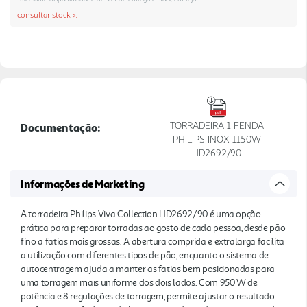
descongelação e reaquecimento com botão e
consultar stock >.
indicador LED, uma grelha integrada para aquecer
pãezinhos ou croissants, alavanca de elevação
extra para retirar peças pequenas com mais
segurança e tabuleiro de migalhas amovível para
uma lim peza simples no dia a dia.
TORRADEIRA 1 FENDA
Documentação:
PHILIPS INOX 1150W
HD2692/90
Informações de Marketing
A torradeira Philips Viva Collection HD2692/90 é uma opção
prática para preparar torradas ao gosto de cada pessoa, desde pão
fino a fatias mais grossas. A abertura comprida e extralarga facilita
a utilização com diferentes tipos de pão, enquanto o sistema de
autocentragem ajuda a manter as fatias bem posicionadas para
uma torragem mais uniforme dos dois lados. Com 950 W de
potência e 8 regulações de torragem, permite ajustar o resultado